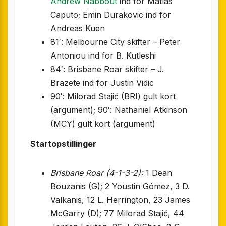
Andrew Nabbout
ind for Matías
Caputo; Emin Durakovic ind for
Andreas Kuen
81′: Melbourne City skifter – Peter
Antoniou ind for B. Kutleshi
84′: Brisbane Roar skifter – J.
Brazete ind for Justin Vidic
90′: Milorad Stajić (BRI) gult kort
(argument); 90′: Nathaniel Atkinson
(MCY) gult kort (argument)
Startopstillinger
Brisbane Roar (4-1-3-2):
1 Dean
Bouzanis (G); 2 Youstin Gómez, 3 D.
Valkanis, 12 L. Herrington, 23 James
McGarry (D); 77 Milorad Stajić, 44