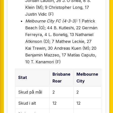
Jordan Lauton, 26 J. O’Shea, 8 S.
Klein (M); 9 Christopher Long, 17
Justin Vidic (F)
Melbourne City FC (4-3-3):
1 Patrick
Beach (G); 44 B. Kutleshi, 22 Germán
Ferreyra, 4 L. Bonetig, 13 Nathaniel
Atkinson (D); 7 Mathew Leckie, 27
Kai Trewin, 30 Andreas Kuen (M); 20
Benjamin Mazzeo, 17 Matías Caputo,
10 T. Kanamori (F)
Brisbane
Melbourne
Stat
Roar
City
Skud på mål
2
2
Skud i alt
12
12