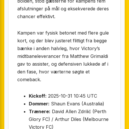
bolden, stod gæsterne for kampens fem
afslutninger på mål og eksekverede deres
chancer effektivt.
Kampen var fysisk betonet med flere gule
kort, og der blev justeret flittigt fra begge
bænke i anden halvleg, hvor Victory’s
midtbaneleverancer fra Matthew Grimaldi
gav to assister, og defensiven lukkede af i
den fase, hvor værterne søgte et
comeback.
Kickoff:
2025-10-31 10:45 UTC
Dommer:
Shaun Evans (Australia)
Trænere:
David Allen Zdrilić (Perth
Glory FC) / Arthur Diles (Melbourne
Victory FC)