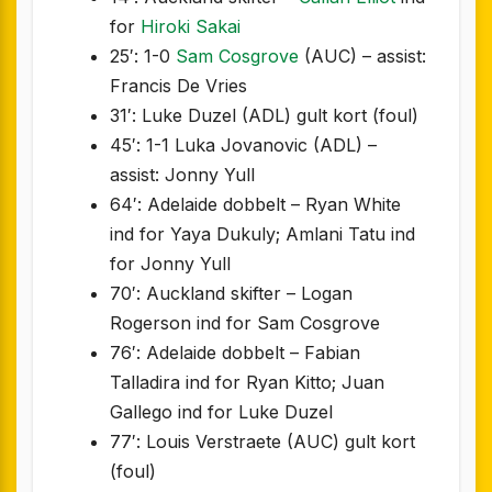
for
Hiroki Sakai
25′: 1-0
Sam Cosgrove
(AUC) – assist:
Francis De Vries
31′: Luke Duzel (ADL) gult kort (foul)
45′: 1-1 Luka Jovanovic (ADL) –
assist: Jonny Yull
64′: Adelaide dobbelt – Ryan White
ind for Yaya Dukuly; Amlani Tatu ind
for Jonny Yull
70′: Auckland skifter – Logan
Rogerson ind for Sam Cosgrove
76′: Adelaide dobbelt – Fabian
Talladira ind for Ryan Kitto; Juan
Gallego ind for Luke Duzel
77′: Louis Verstraete (AUC) gult kort
(foul)