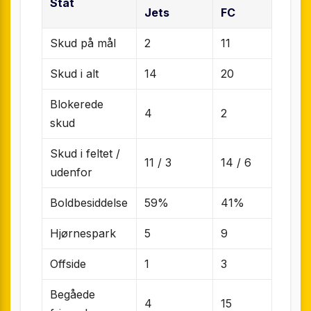
Stat
Jets
FC
Skud på mål
2
11
Skud i alt
14
20
Blokerede
4
2
skud
Skud i feltet /
11 / 3
14 / 6
udenfor
Boldbesiddelse
59%
41%
Hjørnespark
5
9
Offside
1
3
Begåede
4
15