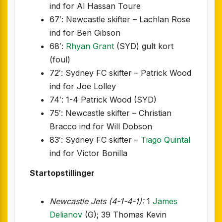
ind for Al Hassan Toure
67′: Newcastle skifter – Lachlan Rose
ind for Ben Gibson
68′:
Rhyan Grant
(SYD) gult kort
(foul)
72′: Sydney FC skifter – Patrick Wood
ind for Joe Lolley
74′: 1-4 Patrick Wood (SYD)
75′: Newcastle skifter – Christian
Bracco ind for Will Dobson
83′: Sydney FC skifter –
Tiago Quintal
ind for Víctor Bonilla
Startopstillinger
Newcastle Jets (4-1-4-1):
1
James
Delianov
(G); 39 Thomas Kevin