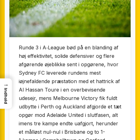
Runde 3 i A‑League bød på en blanding af
høj effektivitet, solide defensiver og flere
afgørende øjeblikke sent i opgørene, hvor
Sydney FC leverede rundens mest
iøjnefaldende præstation med et hattrick af
→
Al Hassan Toure i en overbevisende
Indhold
udesejr, mens Melbourne Victory fik fuldt
udbytte i Perth og Auckland afgjorde et tæt
opgør mod Adelaide United i slutfasen, alt
imens tre kampe endte uafgjort, herunder
et målløst nul-nul i Brisbane og to 1-