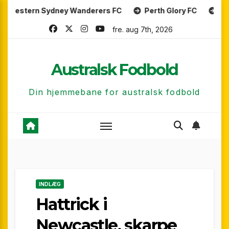
Skip
 Sydney Wanderers FC
Perth Glory FC
Central Coas
to
fre. aug 7th, 2026
content
Australsk Fodbold
Din hjemmebane for australsk fodbold
INDLÆG
Hattrick i
Newcastle, skarpe