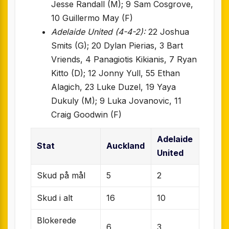
Jesse Randall (M); 9 Sam Cosgrove,
10 Guillermo May (F)
Adelaide United (4-4-2):
22 Joshua
Smits (G); 20 Dylan Pierias, 3 Bart
Vriends, 4 Panagiotis Kikianis, 7 Ryan
Kitto (D); 12 Jonny Yull, 55 Ethan
Alagich, 23 Luke Duzel, 19 Yaya
Dukuly (M); 9 Luka Jovanovic, 11
Craig Goodwin (F)
Adelaide
Stat
Auckland
United
Skud på mål
5
2
Skud i alt
16
10
Blokerede
6
3