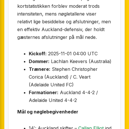
kortstatistikken forblev moderat trods
intensiteten, mens nøgletallene viser
relativt lige besiddelse og afslutninger, men
en effektiv Auckland-defensiv, der holdt
gæsternes afslutninger på mål nede.
Kickoff:
2025-11-01 04:00 UTC
Dommer:
Lachlan Keevers (Australia)
Trænere:
Stephen Christopher
Corica (Auckland) / C. Veart
(Adelaide United FC)
Formationer:
Auckland 4-4-2 /
Adelaide United 4-4-2
Mål og nøglebegivenheder
14′: Auckland skifter –
Callan Elliot
ind