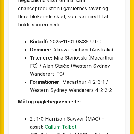
nøgletallene viser en markant
chanceproduktion i gæsternes favør og
flere blokerede skud, som var med til at
holde scoren nede.
Kickoff:
2025-11-01 08:35 UTC
Dommer:
Alireza Faghani (Australia)
Trænere:
Mile Sterjovski (Macarthur
FC) / Alen Stajčić (Western Sydney
Wanderers FC)
Formationer:
Macarthur 4-2-3-1 /
Western Sydney Wanderers 4-2-2-2
Mål og nøglebegivenheder
2′: 1-0 Harrison Sawyer (MAC) –
assist:
Callum Talbot