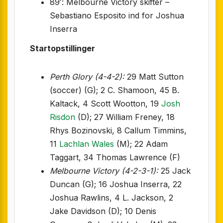
89′: Melbourne Victory skifter –
Sebastiano Esposito ind for Joshua
Inserra
Startopstillinger
Perth Glory (4-4-2):
29 Matt Sutton
(soccer) (G); 2 C. Shamoon, 45 B.
Kaltack, 4 Scott Wootton, 19
Josh
Risdon
(D); 27 William Freney, 18
Rhys Bozinovski, 8 Callum Timmins,
11
Lachlan Wales
(M); 22 Adam
Taggart, 34 Thomas Lawrence (F)
Melbourne Victory (4-2-3-1):
25 Jack
Duncan (G); 16 Joshua Inserra, 22
Joshua Rawlins, 4 L. Jackson, 2
Jake Davidson (D); 10 Denis