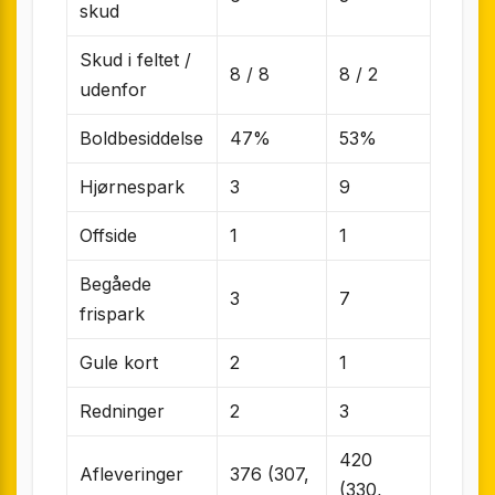
skud
Skud i feltet /
8 / 8
8 / 2
udenfor
Boldbesiddelse
47%
53%
Hjørnespark
3
9
Offside
1
1
Begåede
3
7
frispark
Gule kort
2
1
Redninger
2
3
420
Afleveringer
376 (307,
(330,