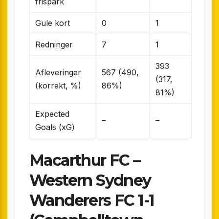
frispark
Gule kort
0
1
Redninger
7
1
393
Afleveringer
567 (490,
(317,
(korrekt, %)
86%)
81%)
Expected
–
–
Goals (xG)
Macarthur FC –
Western Sydney
Wanderers FC 1-1