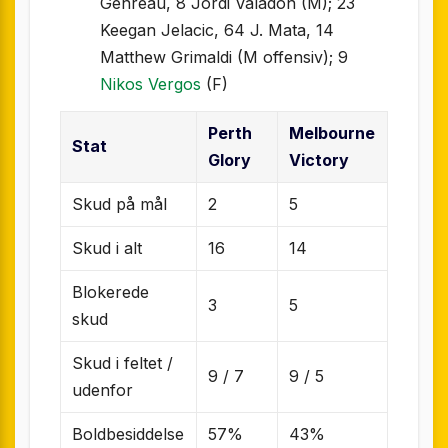
Genreau, 8 Jordi Valadon (M); 23
Keegan Jelacic, 64 J. Mata, 14
Matthew Grimaldi (M offensiv); 9
Nikos Vergos
(F)
Perth
Melbourne
Stat
Glory
Victory
Skud på mål
2
5
Skud i alt
16
14
Blokerede
3
5
skud
Skud i feltet /
9 / 7
9 / 5
udenfor
Boldbesiddelse
57%
43%