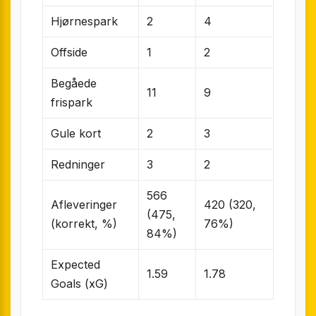
Hjørnespark
2
4
Offside
1
2
Begåede
11
9
frispark
Gule kort
2
3
Redninger
3
2
566
Afleveringer
420 (320,
(475,
(korrekt, %)
76%)
84%)
Expected
1.59
1.78
Goals (xG)