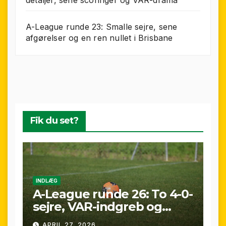
A-League runde 23: Smalle sejre, sene
afgørelser og en ren nullet i Brisbane
Fik du set?
INDLÆG
A-League runde 26: To 4-0-
sejre, VAR-indgreb og
sene scoringer – fuld
APRIL 27, 2026