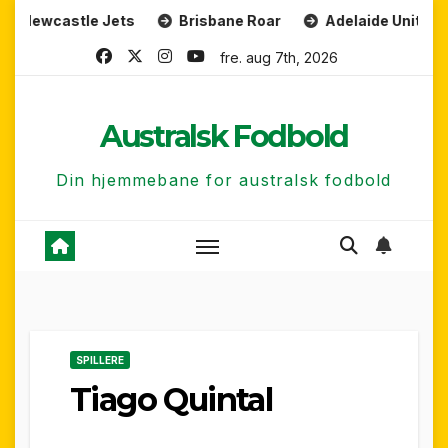
Skip
castle Jets
Brisbane Roar
Adelaide United FC
to
fre. aug 7th, 2026
content
Australsk Fodbold
Din hjemmebane for australsk fodbold
SPILLERE
Tiago Quintal