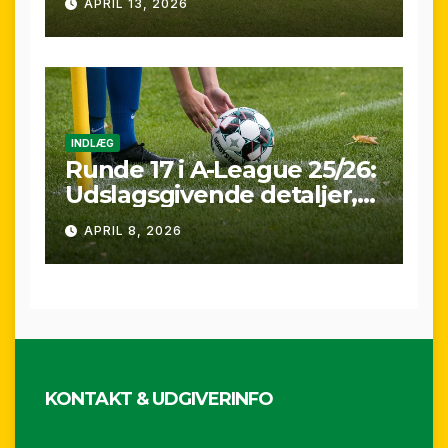
APRIL 13, 2026
over A-League runde 24
(25/26)
INDLÆG
Runde 17 i A-League 25/26:
Udslagsgivende detaljer,
sene scoringer og VAR-
APRIL 8, 2026
drama
KONTAKT & UDGIVERINFO