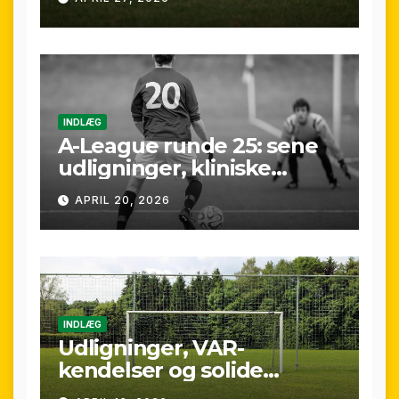
gennemgang af
weekenden
INDLÆG
A-League runde 25: sene
udligninger, kliniske
kontraster og små
APRIL 20, 2026
marginaler
INDLÆG
Udligninger, VAR-
kendelser og solide
præstationer: Overblik