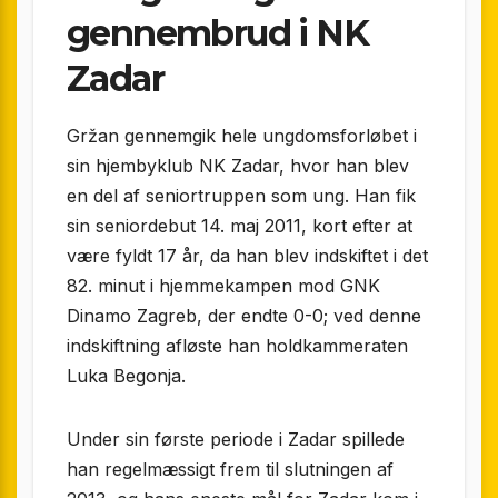
gennembrud i NK
Zadar
Gržan gennemgik hele ungdomsforløbet i
sin hjembyklub NK Zadar, hvor han blev
en del af seniortruppen som ung. Han fik
sin seniordebut 14. maj 2011, kort efter at
være fyldt 17 år, da han blev indskiftet i det
82. minut i hjemmekampen mod GNK
Dinamo Zagreb, der endte 0-0; ved denne
indskiftning afløste han holdkammeraten
Luka Begonja.
Under sin første periode i Zadar spillede
han regelmæssigt frem til slutningen af