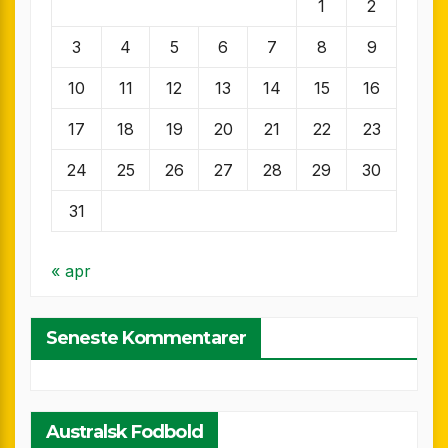
1
2
3
4
5
6
7
8
9
10
11
12
13
14
15
16
17
18
19
20
21
22
23
24
25
26
27
28
29
30
31
« apr
Seneste Kommentarer
Australsk Fodbold