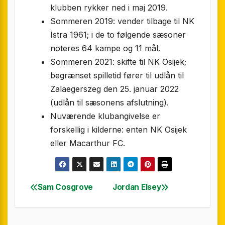
klubben rykker ned i maj 2019.
Sommeren 2019: vender tilbage til NK
Istra 1961; i de to følgende sæsoner
noteres 64 kampe og 11 mål.
Sommeren 2021: skifte til NK Osijek;
begrænset spilletid fører til udlån til
Zalaegerszeg den 25. januar 2022
(udlån til sæsonens afslutning).
Nuværende klubangivelse er
forskellig i kilderne: enten NK Osijek
eller Macarthur FC.
Sam Cosgrove
Jordan Elsey
Indlægsnavigation