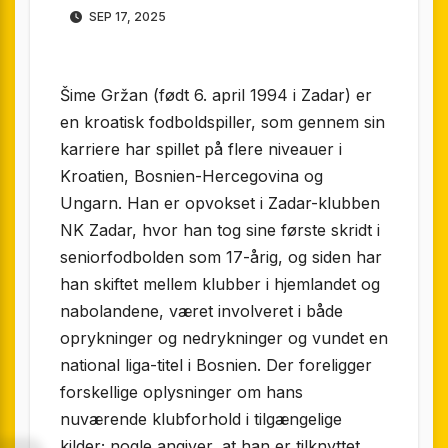
SEP 17, 2025
Šime Gržan (født 6. april 1994 i Zadar) er
en kroatisk fodboldspiller, som gennem sin
karriere har spillet på flere niveauer i
Kroatien, Bosnien-Hercegovina og
Ungarn. Han er opvokset i Zadar-klubben
NK Zadar, hvor han tog sine første skridt i
seniorfodbolden som 17-årig, og siden har
han skiftet mellem klubber i hjemlandet og
nabolandene, været involveret i både
oprykninger og nedrykninger og vundet en
national liga-titel i Bosnien. Der foreligger
forskellige oplysninger om hans
nuværende klubforhold i tilgængelige
kilder; nogle angiver, at han er tilknyttet