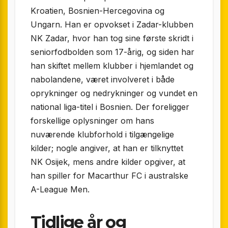
Kroatien, Bosnien-Hercegovina og
Ungarn. Han er opvokset i Zadar-klubben
NK Zadar, hvor han tog sine første skridt i
seniorfodbolden som 17-årig, og siden har
han skiftet mellem klubber i hjemlandet og
nabolandene, været involveret i både
oprykninger og nedrykninger og vundet en
national liga-titel i Bosnien. Der foreligger
forskellige oplysninger om hans
nuværende klubforhold i tilgængelige
kilder; nogle angiver, at han er tilknyttet
NK Osijek, mens andre kilder opgiver, at
han spiller for Macarthur FC i australske
A-League Men.
Tidlige år og