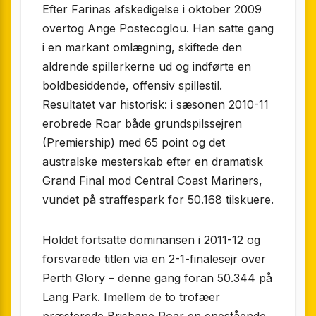
Efter Farinas afskedigelse i oktober 2009
overtog Ange Postecoglou. Han satte gang
i en markant omlægning, skiftede den
aldrende spillerkerne ud og indførte en
boldbesiddende, offensiv spillestil.
Resultatet var historisk: i sæsonen 2010-11
erobrede Roar både grundspilssejren
(Premiership) med 65 point og det
australske mesterskab efter en dramatisk
Grand Final mod Central Coast Mariners,
vundet på straffespark for 50.168 tilskuere.
Holdet fortsatte dominansen i 2011-12 og
forsvarede titlen via en 2-1-finalesejr over
Perth Glory – denne gang foran 50.344 på
Lang Park. Imellem de to trofæer
præsterede Brisbane Roar en enestående