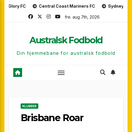
Skip
 FC
Central Coast Mariners FC
Sydney FC
Mel
to
fre. aug 7th, 2026
content
Australsk Fodbold
Din hjemmebane for australsk fodbold
KLUBBER
Brisbane Roar