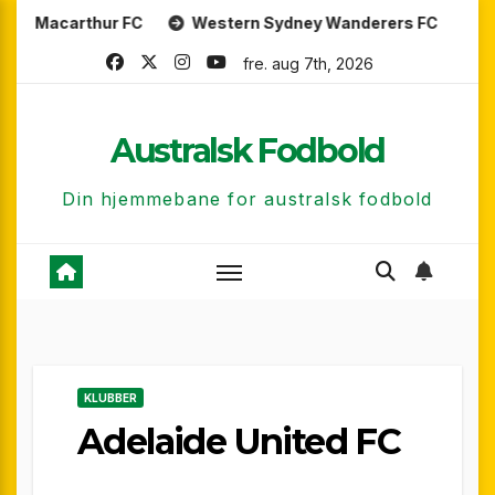
Skip
rthur FC
Western Sydney Wanderers FC
Perth Glor
to
fre. aug 7th, 2026
content
Australsk Fodbold
Din hjemmebane for australsk fodbold
KLUBBER
Adelaide United FC