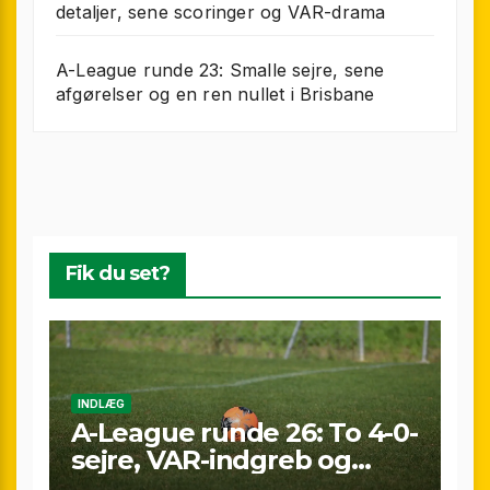
detaljer, sene scoringer og VAR-drama
A-League runde 23: Smalle sejre, sene
afgørelser og en ren nullet i Brisbane
Fik du set?
INDLÆG
A-League runde 26: To 4-0-
sejre, VAR-indgreb og
sene scoringer – fuld