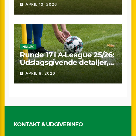
præstationer: Overblik
APRIL 13, 2026
over A-League runde 24
(25/26)
INDLÆG
Runde 17 i A-League 25/26:
Udslagsgivende detaljer,
sene scoringer og VAR-
APRIL 8, 2026
drama
KONTAKT & UDGIVERINFO