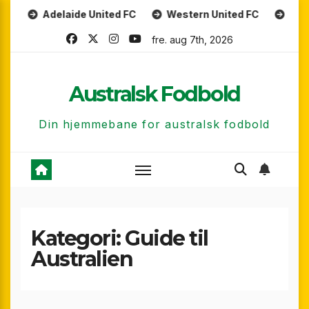
Skip
ide United FC
Western United FC
Macarthur FC
to
fre. aug 7th, 2026
content
Australsk Fodbold
Din hjemmebane for australsk fodbold
Kategori:
Guide til
Australien