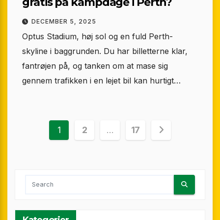
gratis på kampdage i Perth?
DECEMBER 5, 2025
Optus Stadium, høj sol og en fuld Perth-
skyline i baggrunden. Du har billetterne klar,
fantrøjen på, og tanken om at mase sig
gennem trafikken i en lejet bil kan hurtigt…
Indlægsinddeling
1
2
…
17
Kategorier