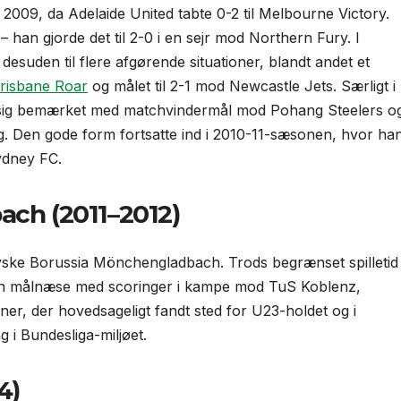
2009, da Adelaide United tabte 0-2 til Melbourne Victory.
 han gjorde det til 2-0 i en sejr mod Northern Fury. I
desuden til flere afgørende situationer, blandt andet et
risbane Roar
og målet til 2-1 mod Newcastle Jets. Særligt i
ig bemærket med matchvinder­mål mod Pohang Steelers o
. Den gode form fortsatte ind i 2010-11-sæsonen, hvor ha
ydney FC.
ch (2011–2012)
tyske Borussia Mönchengladbach. Trods begrænset spilletid 
in målnæse med scoringer i kampe mod TuS Koblenz,
r, der hoved­sageligt fandt sted for U23-holdet og i
 i Bundesliga-miljøet.
4)