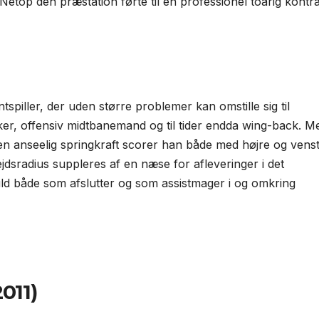
Netop den præstation førte til en professionel toårig kontr
piller, der uden større problemer kan omstille sig til
iker, offensiv midtbanemand og til tider endda wing-back. M
g en anseelig spring­kraft scorer han både med højre og vens
ds­radius suppleres af en næse for afleveringer i det
uld både som afslutter og som assistmager i og omkring
011)