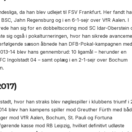
undesliga, da han blev udlejet til FSV Frankfurt. Her fandt h
BSC, Jahn Regensburg og i en 6-1-sejr over VfR Aalen. I
rede han sig for en dobbelt­scoring mod SC Idar-Oberstein 
te sig også i pokal­turneringen, hvor han sikrede avancem
terfølgende sæson åbnede han DFB-Pokal-kampagnen med
13-14 blev hans gennembrud: 10 ligamål – herunder en
 FC Ingolstadt 04 – samt oplæg i en 2-1-sejr over Bochum
n.
2017)
stadt, hvor han straks blev nøglespiller i klubbens triumf i 
2014 blev han kampens spiller mod Greuther Fürth med båd
inger mod VfR Aalen, Bochum, St. Pauli og Fortuna
fgørende kasse mod RB Leipzig, hvilket definitivt udløste