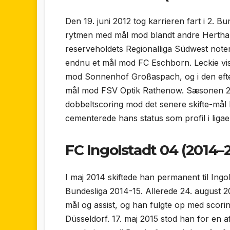
Den 19. juni 2012 tog karrieren fart i 2. B
rytmen med mål mod blandt andre Hertha 
reserve­holdets Regionalliga Südwest note
endnu et mål mod FC Eschborn. Leckie vis
mod Sonnenhof Großaspach, og i den ef
mål mod FSV Optik Rathenow. Sæsonen 20
dobbelt­scoring mod det senere skifte-mål
cementerede hans status som profil i ligae
FC Ingolstadt 04 (2014–
I maj 2014 skiftede han permanent til Ingol
Bundesliga 2014-15. Allerede 24. august 
mål og assist, og han fulgte op med scor
Düsseldorf. 17. maj 2015 stod han for en a