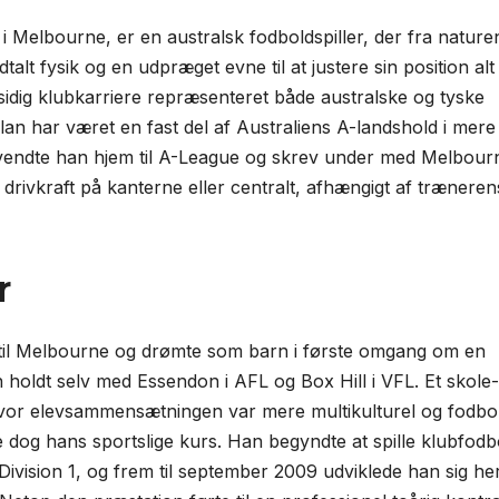
i Melbourne, er en australsk fodboldspiller, der fra nature
lt fysik og en udpræget evne til at justere sin position alt
sidig klubkarriere repræsenteret både australske og tyske
an har været en fast del af Australiens A-landshold i mere
1 vendte han hjem til A-League og skrev under med Melbour
 drivkraft på kanterne eller centralt, afhængigt af træneren
r
r til Melbourne og drømte som barn i første omgang om en
ien holdt selv med Essendon i AFL og Box Hill i VFL. Et skole­
 hvor elev­sam­mensætningen var mere multi­kulturel og fodbo
e dog hans sportslige kurs. Han begyndte at spille klubfodb
Division 1, og frem til september 2009 udviklede han sig her 