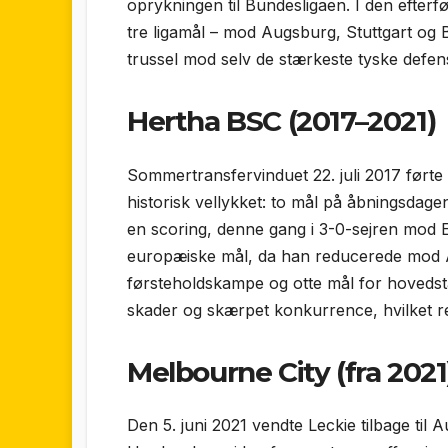
oprykningen til Bundesligaen. I den efter
tre ligamål – mod Augsburg, Stuttgart og
trussel mod selv de stærkeste tyske defens
Hertha BSC (2017–2021)
Sommer­transfervinduet 22. juli 2017 førte
historisk vellykket: to mål på åbnings­dage
en scoring, denne gang i 3-0-sejren mod 
europæiske mål, da han reducerede mod Ath
førsteholds­kampe og otte mål for hoveds
skader og skærpet konkurrence, hvilket res
Melbourne City (fra 2021
Den 5. juni 2021 vendte Leckie tilbage til