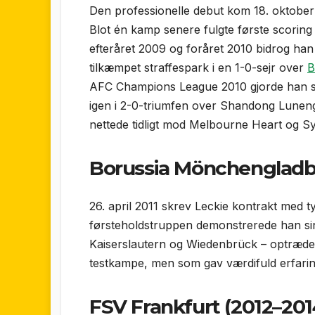
Den professionelle debut kom 18. oktober 
Blot én kamp senere fulgte første scoring –
efteråret 2009 og foråret 2010 bidrog han 
tilkæmpet straffespark i en 1-0-sejr over
B
AFC Champions League 2010 gjorde han s
igen i 2-0-triumfen over Shandong Luneng
nettede tidligt mod Melbourne Heart og S
Borussia Mönchengladba
26. april 2011 skrev Leckie kontrakt med 
førsteholdstruppen demonstrerede han s
Kaiserslautern og Wiedenbrück – optrædene
testkampe, men som gav værdifuld erfaring
FSV Frankfurt (2012–201