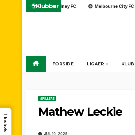
Skip
Klubber
Melbourne City FC
Western 
to
content
FORSIDE
LIGAER
KLUB
SPILLERE
Mathew Leckie
→
Indhold
JUL 10, 2025