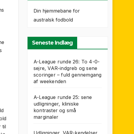
ns
Din hjemmebane for
australsk fodbold
ne
Seneste Indlæg
s
A-League runde 26: To 4-0-
sejre, VAR-indgreb og sene
scoringer – fuld gennemgang
af weekenden
A-League runde 25: sene
udligninger, kliniske
ld
kontraster og små
marginaler
old
til
Udligninger, VAR-kendelser