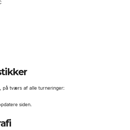
C
tikker
 på tværs af alle turneringer:
opdatere siden.
afi