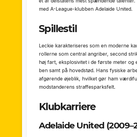
et af delstatens mest spændende talenter. 
med A-League-klubben Adelaide United.
Spillestil
Leckie karakteriseres som en moderne kants
rollerne som central angriber, second str
høj fart, eksplosivitet i de første meter o
ben samt på hovedstød. Hans fysiske arbej
afgørende øjeblik, hvilket gør ham værdif
modstanderens straffesparksfelt.
Klubkarriere
Adelaide United (2009–2