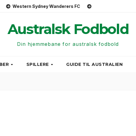
Sydney Wanderers FC
Perth Glory FC
Central Coast
Australsk Fodbold
Din hjemmebane for australsk fodbold
BER
SPILLERE
GUIDE TIL AUSTRALIEN