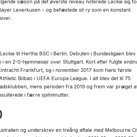
følgende sæson på det øverste niveau noterede Leckie sig fo
 Bayer Leverkusen – og befæstede sit ry som en konstant
iver.
 Leckie til Hertha BSC i Berlin. Debuten i Bundesligaen blev
n i en 2-0-hjemmesejr over Stuttgart. Kort efter fulgte endn
Eintracht Frankfurt, og i november 2017 kom hans første
letic Bilbao i UEFA Europa League. I alt blev det til 75
tadsklubben, mens perioden fra 2019 og frem var præget a
ulterede i færre spil­minutter.
)
 Australien og underskrev en treårig aftale med Melbourne Ci