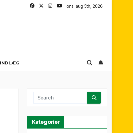
 Mariners FC
Sydney FC
ons. aug 5th, 2026
Melbourne City FC
INDLÆG
Kategorier