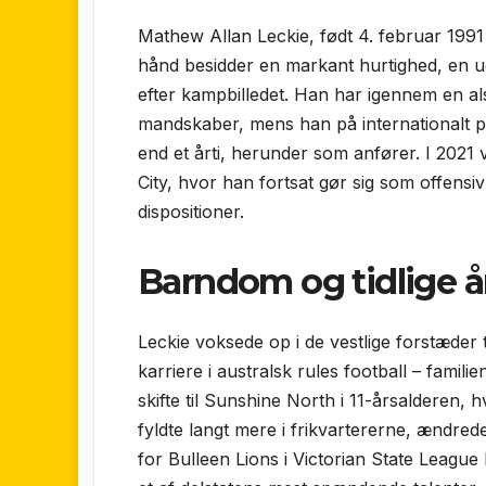
Mathew Allan Leckie, født 4. februar 1991 
hånd besidder en markant hurtighed, en udta
efter kampbilledet. Han har igennem en al
mandskaber, mens han på internationalt pl
end et årti, herunder som anfører. I 202
City, hvor han fortsat gør sig som offensiv
dispositioner.
Barndom og tidlige å
Leckie voksede op i de vestlige forstæde
karriere i australsk rules football – famil
skifte til Sunshine North i 11-årsalderen,
fyldte langt mere i frikvartererne, ændred
for Bulleen Lions i Victorian State League 