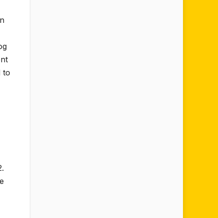
an
og
ent
 to
2.
e