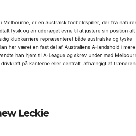
i Melbourne, er en australsk fodboldspiller, der fra nature
lt fysik og en udpræget evne til at justere sin position alt
sidig klubkarriere repræsenteret både australske og tyske
an har været en fast del af Australiens A-landshold i mere
1 vendte han hjem til A-League og skrev under med Melbour
 drivkraft på kanterne eller centralt, afhængigt af træneren
hew Leckie