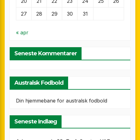
20
21
22
23
24
25
26
27
28
29
30
31
« apr
Seneste Kommentarer
Australsk Fodbold
Din hjemmebane for australsk fodbold
Seneste Indlæg