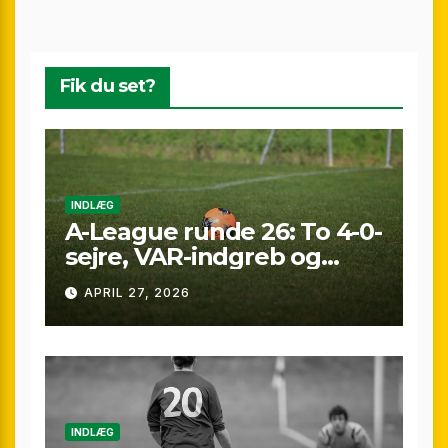
Fik du set?
INDLÆG
A-League runde 26: To 4-0-
sejre, VAR-indgreb og
sene scoringer – fuld
APRIL 27, 2026
gennemgang af
weekenden
INDLÆG