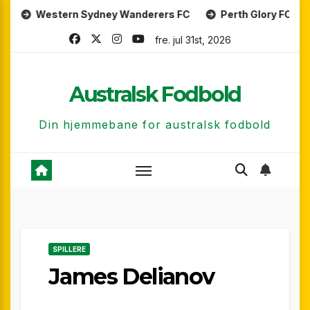
Skip
tern Sydney Wanderers FC
Perth Glory FC
Central 
to
fre. jul 31st, 2026
content
Australsk Fodbold
Din hjemmebane for australsk fodbold
SPILLERE
James Delianov