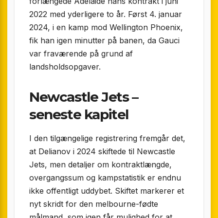
forlængede Adelaide hans kontrakt i juni
2022 med yderligere to år. Først 4. januar
2024, i en kamp mod Wellington Phoenix,
fik han igen minutter på banen, da Gauci
var fraværende på grund af
landsholdsopgaver.
Newcastle Jets –
seneste kapitel
I den tilgængelige registrering fremgår det,
at Delianov i 2024 skiftede til Newcastle
Jets, men detaljer om kontraktlængde,
over­gangs­sum og kamp­statistik er endnu
ikke offentligt uddybet. Skiftet markerer et
nyt skridt for den melbourne-fødte
målmand, som igen får mulighed for at