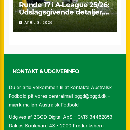
Runde 17 i A-League 25/26:
Udslagsgivende detaljer,
sene scoringer og VAR-
APRIL 8, 2026
drama
KONTAKT & UDGIVERINFO
Du er altid velkommen til at kontakte Australsk
Fodbold på vores centralmail
bggd@bggd.dk
-
mærk mailen Australsk Fodbold
Udgives af BGGD Digital ApS - CVR: 34482853
Dalgas Boulevard 48 - 2000 Frederiksberg