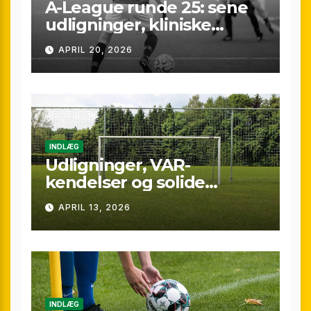
A-League runde 25: sene
udligninger, kliniske
kontraster og små
APRIL 20, 2026
marginaler
INDLÆG
Udligninger, VAR-
kendelser og solide
præstationer: Overblik
APRIL 13, 2026
over A-League runde 24
(25/26)
INDLÆG