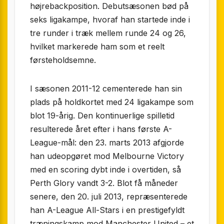
højrebackposition. Debutsæsonen bød på
seks ligakampe, hvoraf han startede inde i
tre runder i træk mellem runde 24 og 26,
hvilket markerede ham som et reelt
førsteholdsemne.
I sæsonen 2011-12 cementerede han sin
plads på holdkortet med 24 ligakampe som
blot 19-årig. Den kontinuerlige spilletid
resulterede året efter i hans første A-
League-mål: den 23. marts 2013 afgjorde
han udeopgøret mod Melbourne Victory
med en scoring dybt inde i overtiden, så
Perth Glory vandt 3-2. Blot få måneder
senere, den 20. juli 2013, repræsenterede
han A-League All-Stars i en prestigefyldt
træningskamp mod Manchester United – et