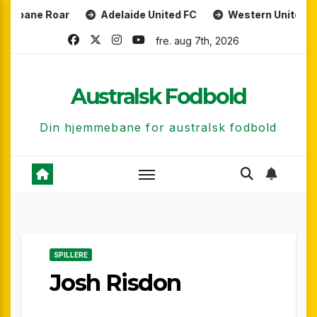
Skip
 Roar
Adelaide United FC
Western United FC
M
to
fre. aug 7th, 2026
content
Australsk Fodbold
Din hjemmebane for australsk fodbold
SPILLERE
Josh Risdon