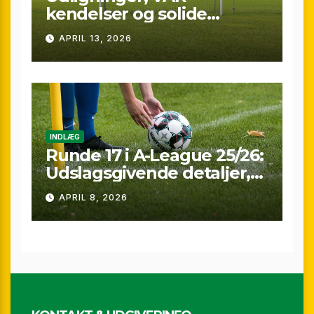
kendelser og solide
præstationer: Overblik
APRIL 13, 2026
over A-League runde 24
(25/26)
INDLÆG
Runde 17 i A-League 25/26:
Udslagsgivende detaljer,
sene scoringer og VAR-
APRIL 8, 2026
drama