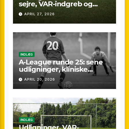
sejre, VAR-indgreb og
sene scoringer – fuld
APRIL 27, 2026
gennemgang af
weekenden
INDLÆG
A-League runde 25: sene
udligninger, kliniske
kontraster og små
APRIL 20, 2026
marginaler
INDLÆG
Udligninger, VAR-