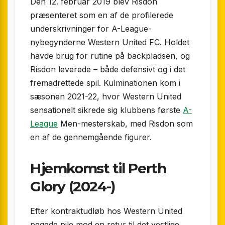
Den 12. februar 2019 blev Risdon
præsenteret som en af de profilerede
underskrivninger for A-League-
nybegynderne Western United FC. Holdet
havde brug for rutine på backpladsen, og
Risdon leverede – både defensivt og i det
fremadrettede spil. Kulminationen kom i
sæsonen 2021-22, hvor Western United
sensationelt sikrede sig klubbens første
A-
League
Men-mesterskab, med Risdon som
en af de gennemgående figurer.
Hjemkomst til Perth
Glory (2024-)
Efter kontraktudløb hos Western United
pegede pile mod en retur til det vestlige