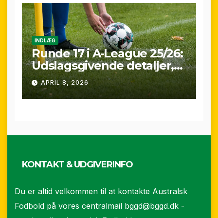
INDLÆG
Runde 17 i A-League 25/26:
Udslagsgivende detaljer,
sene scoringer og VAR-
APRIL 8, 2026
drama
KONTAKT & UDGIVERINFO
Du er altid velkommen til at kontakte Australsk
Fodbold på vores centralmail
bggd@bggd.dk
-