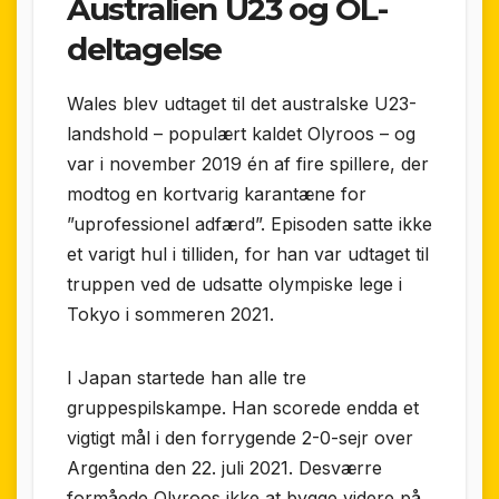
Australien U23 og OL-
deltagelse
Wales blev udtaget til det australske U23-
landshold – populært kaldet Olyroos – og
var i november 2019 én af fire spillere, der
modtog en kortvarig karantæne for
”uprofessionel adfærd”. Episoden satte ikke
et varigt hul i tilliden, for han var udtaget til
truppen ved de udsatte olympiske lege i
Tokyo i sommeren 2021.
I Japan startede han alle tre
gruppespilskampe. Han scorede endda et
vigtigt mål i den forrygende 2-0-sejr over
Argentina den 22. juli 2021. Desværre
formåede Olyroos ikke at bygge videre på