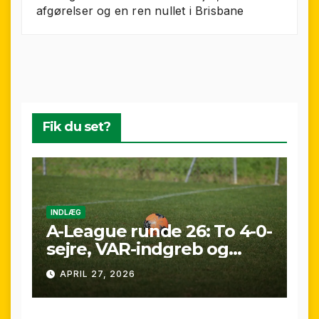
afgørelser og en ren nullet i Brisbane
Fik du set?
INDLÆG
A-League runde 26: To 4-0-
sejre, VAR-indgreb og
sene scoringer – fuld
APRIL 27, 2026
gennemgang af
weekenden