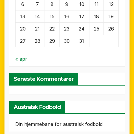
6
7
8
9
10
11
12
13
14
15
16
17
18
19
20
21
22
23
24
25
26
27
28
29
30
31
« apr
Seneste Kommentarer
Australsk Fodbold
Din hjemmebane for australsk fodbold