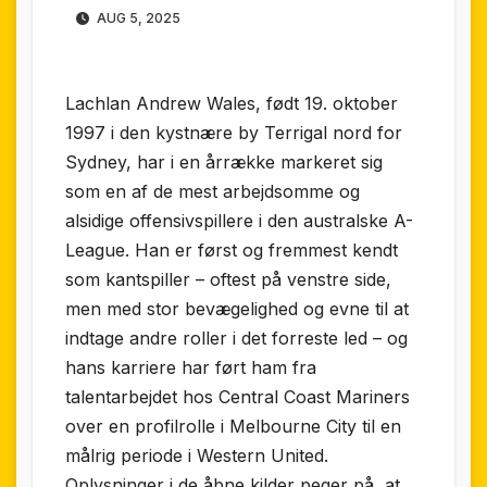
AUG 5, 2025
Lachlan Andrew Wales, født 19. oktober
1997 i den kystnære by Terrigal nord for
Sydney, har i en årrække markeret sig
som en af de mest arbejdsomme og
alsidige offensivspillere i den australske A-
League. Han er først og fremmest kendt
som kantspiller – oftest på venstre side,
men med stor bevægelighed og evne til at
indtage andre roller i det forreste led – og
hans karriere har ført ham fra
talentarbejdet hos Central Coast Mariners
over en profilrolle i Melbourne City til en
målrig periode i Western United.
Oplysninger i de åbne kilder peger på, at