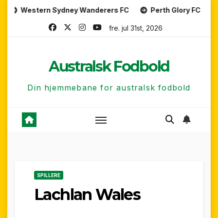
Skip
stern Sydney Wanderers FC
Perth Glory FC
Central
to
fre. jul 31st, 2026
content
Australsk Fodbold
Din hjemmebane for australsk fodbold
SPILLERE
Lachlan Wales