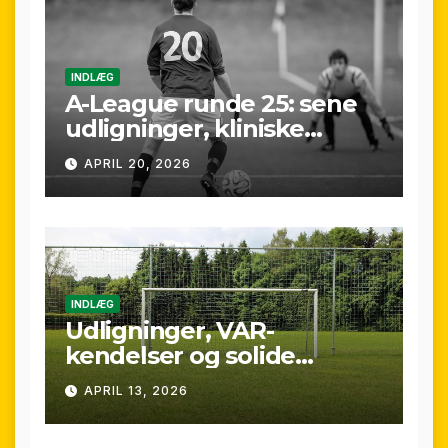
INDLÆG
A-League runde 25: sene
udligninger, kliniske
kontraster og små
APRIL 20, 2026
marginaler
INDLÆG
Udligninger, VAR-
kendelser og solide
præstationer: Overblik
APRIL 13, 2026
over A-League runde 24
(25/26)