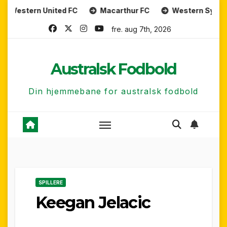
Skip
rn United FC
Macarthur FC
Western Sydney Wande
to
fre. aug 7th, 2026
content
Australsk Fodbold
Din hjemmebane for australsk fodbold
SPILLERE
Keegan Jelacic