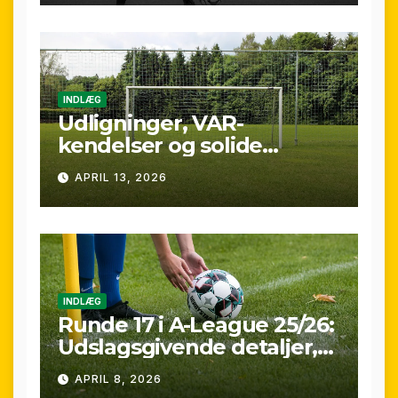
INDLÆG
Udligninger, VAR-
kendelser og solide
præstationer: Overblik
APRIL 13, 2026
over A-League runde 24
(25/26)
INDLÆG
Runde 17 i A-League 25/26:
Udslagsgivende detaljer,
sene scoringer og VAR-
APRIL 8, 2026
drama