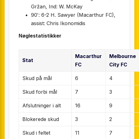
Gržan, Ind: W. McKay
90′: 6-2 H. Sawyer (Macarthur FC),
assist: Chris Ikonomidis
Nøglestatistikker
Macarthur
Melbourne
Stat
FC
City FC
Skud på mål
6
4
Skud forbi mål
7
3
Afslutninger i alt
16
9
Blokerede skud
3
2
Skud i feltet
11
7