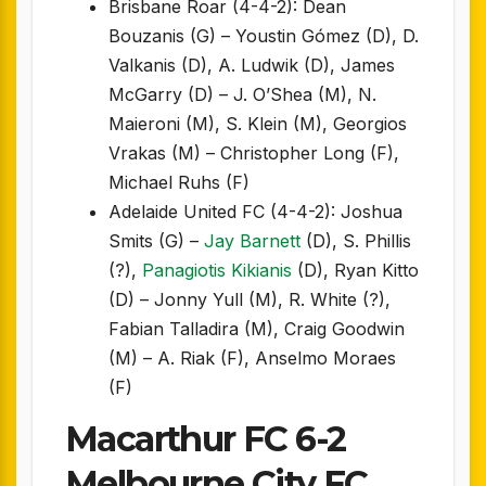
Brisbane Roar (4-4-2): Dean
Bouzanis (G) – Youstin Gómez (D), D.
Valkanis (D), A. Ludwik (D), James
McGarry (D) – J. O’Shea (M), N.
Maieroni (M), S. Klein (M), Georgios
Vrakas (M) – Christopher Long (F),
Michael Ruhs (F)
Adelaide United FC (4-4-2): Joshua
Smits (G) –
Jay Barnett
(D), S. Phillis
(?),
Panagiotis Kikianis
(D), Ryan Kitto
(D) – Jonny Yull (M), R. White (?),
Fabian Talladira (M), Craig Goodwin
(M) – A. Riak (F), Anselmo Moraes
(F)
Macarthur FC 6-2
Melbourne City FC