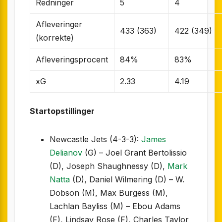
Redninger
5
4
Afleveringer
433 (363)
422 (349)
(korrekte)
Afleveringsprocent
84%
83%
xG
2.33
4.19
Startopstillinger
Newcastle Jets (4-3-3):
James
Delianov
(G) – Joel Grant Bertolissio
(D), Joseph Shaughnessy (D),
Mark
Natta
(D), Daniel Wilmering (D) – W.
Dobson (M), Max Burgess (M),
Lachlan Bayliss (M) – Ebou Adams
(F), Lindsay Rose (F), Charles Taylor