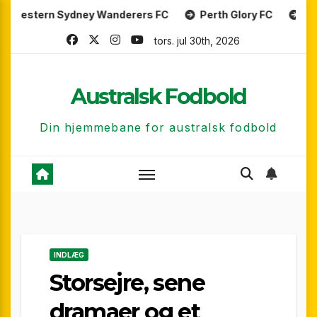
Skip
 Sydney Wanderers FC
Perth Glory FC
Central Coas
to
tors. jul 30th, 2026
content
Australsk Fodbold
Din hjemmebane for australsk fodbold
INDLÆG
Storsejre, sene
dramaer og et