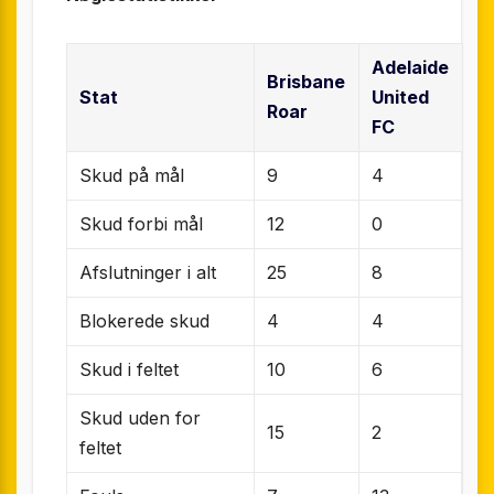
Adelaide
Brisbane
Stat
United
Roar
FC
Skud på mål
9
4
Skud forbi mål
12
0
Afslutninger i alt
25
8
Blokerede skud
4
4
Skud i feltet
10
6
Skud uden for
15
2
feltet