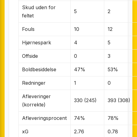
Skud uden for
5
2
feltet
Fouls
10
12
Hjørnespark
4
5
Offside
0
3
Boldbesiddelse
47%
53%
Redninger
1
0
Afleveringer
330 (245)
393 (308)
(korrekte)
Afleveringsprocent
74%
78%
xG
2.76
0.78