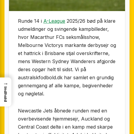
Runde 14 i
A-League
2025/26 bød på klare
udmeldinger og svingende kampbilleder,
hvor Macarthur FCs seksmålsshow,
Melbourne Victorys markante derbysejr og
et hattrick i Brisbane stjal overskrifterne,
mens Western Sydney Wanderers afgjorde
deres opgør helt til sidst. Vi på
australskfodbold.dk har samlet en grundig
→
gennemgang af alle kampe, begivenheder
Indhold
og nøgletal.
Newcastle Jets åbnede runden med en
overbevisende hjemmesejr, Auckland og
Central Coast delte i en kamp med skarpe