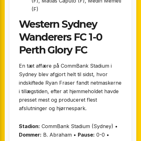
(F), Matías Caputo (F), Medin Memeti
(F)
Western Sydney
Wanderers FC 1-0
Perth Glory FC
En tæt affære på CommBank Stadium i
Sydney blev afgjort helt til sidst, hvor
indskiftede Ryan Fraser fandt netmaskerne
i tillægstiden, efter at hjemmeholdet havde
presset mest og produceret flest
afslutninger og hjørnespark.
Stadion:
CommBank Stadium (Sydney) •
Dommer:
B. Abraham •
Pause:
0-0 •