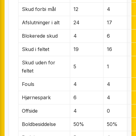
Skud forbi mål
12
4
Afslutninger i alt
24
17
Blokerede skud
4
6
Skud i feltet
19
16
Skud uden for
5
1
feltet
Fouls
4
4
Hjørnespark
6
4
Offside
4
0
Boldbesiddelse
50%
50%