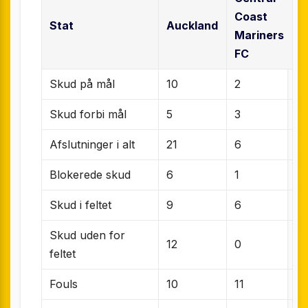
Coast
Stat
Auckland
Mariners
FC
Skud på mål
10
2
Skud forbi mål
5
3
Afslutninger i alt
21
6
Blokerede skud
6
1
Skud i feltet
9
6
Skud uden for
12
0
feltet
Fouls
10
11