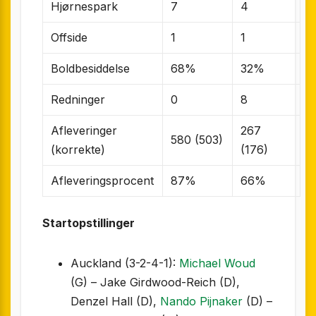
Hjørnespark
7
4
Offside
1
1
Boldbesiddelse
68%
32%
Redninger
0
8
Afleveringer
267
580 (503)
(korrekte)
(176)
Afleveringsprocent
87%
66%
Startopstillinger
Auckland (3-2-4-1):
Michael Woud
(G) – Jake Girdwood-Reich (D),
Denzel Hall (D),
Nando Pijnaker
(D) –