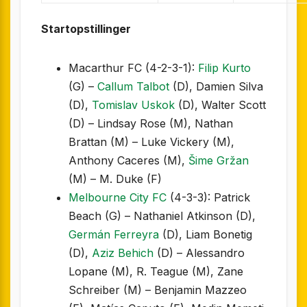
Startopstillinger
Macarthur FC (4-2-3-1):
Filip Kurto
(G) –
Callum Talbot
(D), Damien Silva
(D),
Tomislav Uskok
(D), Walter Scott
(D) – Lindsay Rose (M), Nathan
Brattan (M) – Luke Vickery (M),
Anthony Caceres (M),
Šime Gržan
(M) – M. Duke (F)
Melbourne City FC
(4-3-3): Patrick
Beach (G) – Nathaniel Atkinson (D),
Germán Ferreyra
(D), Liam Bonetig
(D),
Aziz Behich
(D) – Alessandro
Lopane (M), R. Teague (M), Zane
Schreiber (M) – Benjamin Mazzeo