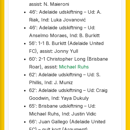
assist: N. Maieroni
46′: Adelaide udskiftning – Ud: A.
Riak, Ind: Luka Jovanović
46′: Adelaide udskiftning – Ud:
Anselmo Moraes, Ind: B. Burkitt
56′: 1-1 B. Burkitt (Adelaide United
FC), assist: Jonny Yull
60′: 2-1 Christopher Long (Brisbane
Roar), assist:
Michael Ruhs
62′: Adelaide udskiftning – Ud: S.
Phillis, Ind: J. Muniz
62′: Adelaide udskiftning – Ud: Craig
Goodwin, Ind: Yaya Dukuly
65′: Brisbane udskiftning – Ud:
Michael Ruhs, Ind: Justin Vidic
66′: Juan Gallego (Adelaide United
FC) – gult kort (Argument)