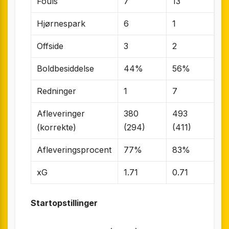
Fouls
7
13
Hjørnespark
6
1
Offside
3
2
Boldbesiddelse
44%
56%
Redninger
1
7
Afleveringer
380
493
(korrekte)
(294)
(411)
Afleveringsprocent
77%
83%
xG
1.71
0.71
Startopstillinger