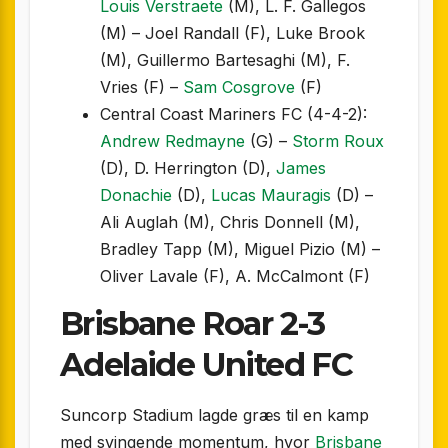
Louis Verstraete
(M), L. F. Gallegos
(M) – Joel Randall (F), Luke Brook
(M), Guillermo Bartesaghi (M), F.
Vries (F) –
Sam Cosgrove
(F)
Central Coast Mariners FC (4-4-2):
Andrew Redmayne
(G) –
Storm Roux
(D), D. Herrington (D),
James
Donachie
(D),
Lucas Mauragis
(D) –
Ali Auglah (M), Chris Donnell (M),
Bradley Tapp (M), Miguel Pizio (M) –
Oliver Lavale (F), A. McCalmont (F)
Brisbane Roar 2-3
Adelaide United FC
Suncorp Stadium lagde græs til en kamp
med svingende momentum, hvor
Brisbane