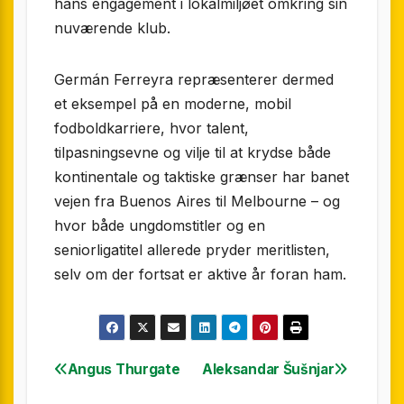
hans engagement i lokalmiljøet omkring sin
nuværende klub.
Germán Ferreyra repræsenterer dermed
et eksempel på en moderne, mobil
fodboldkarriere, hvor talent,
tilpasningsevne og vilje til at krydse både
kontinentale og taktiske grænser har banet
vejen fra Buenos Aires til Melbourne – og
hvor både ungdomstitler og en
seniorligatitel allerede pryder meritlisten,
selv om der fortsat er aktive år foran ham.
Angus Thurgate
Aleksandar Šušnjar
Indlægsnavigation