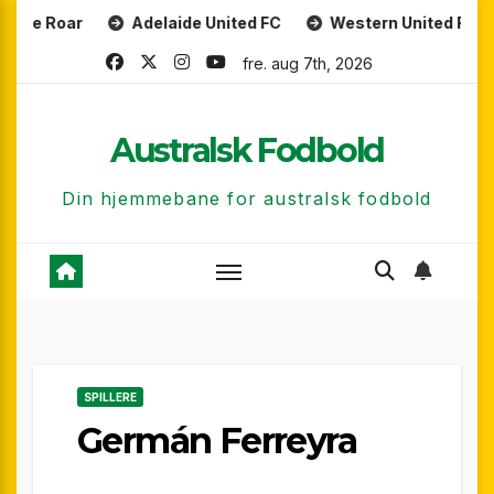
Skip
ar
Adelaide United FC
Western United FC
Maca
to
fre. aug 7th, 2026
content
Australsk Fodbold
Din hjemmebane for australsk fodbold
SPILLERE
Germán Ferreyra