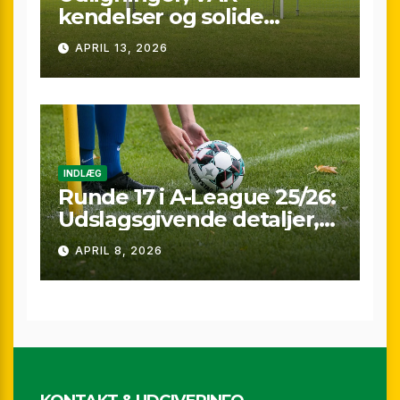
kendelser og solide
præstationer: Overblik
APRIL 13, 2026
over A-League runde 24
(25/26)
INDLÆG
Runde 17 i A-League 25/26:
Udslagsgivende detaljer,
sene scoringer og VAR-
APRIL 8, 2026
drama