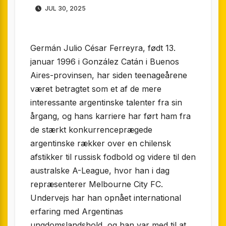
JUL 30, 2025
Germán Julio César Ferreyra, født 13.
januar 1996 i González Catán i Buenos
Aires-provinsen, har siden teenageårene
været betragtet som et af de mere
interessante argentinske talenter fra sin
årgang, og hans karriere har ført ham fra
de stærkt konkurrenceprægede
argentinske rækker over en chilensk
afstikker til russisk fodbold og videre til den
australske A-League, hvor han i dag
repræsenterer Melbourne City FC.
Undervejs har han opnået international
erfaring med Argentinas
ungdomslandshold, og han var med til at