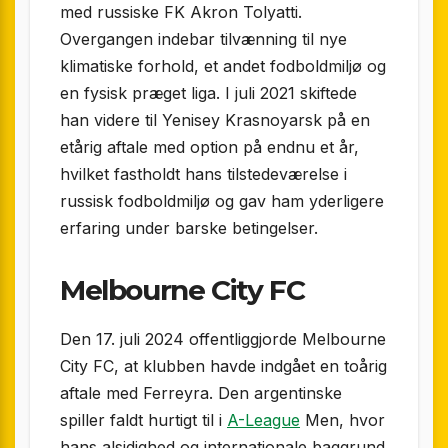
med russiske FK Akron Tolyatti.
Overgangen indebar tilvænning til nye
klimatiske forhold, et andet fodboldmiljø og
en fysisk præget liga. I juli 2021 skiftede
han videre til Yenisey Krasnoyarsk på en
etårig aftale med option på endnu et år,
hvilket fastholdt hans tilstedeværelse i
russisk fodboldmiljø og gav ham yderligere
erfaring under barske betingelser.
Melbourne City FC
Den 17. juli 2024 offentliggjorde Melbourne
City FC, at klubben havde indgået en toårig
aftale med Ferreyra. Den argentinske
spiller faldt hurtigt til i
A-League
Men, hvor
hans alsidighed og internationale baggrund