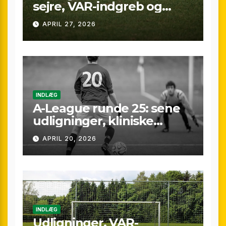
sejre, VAR-indgreb og
sene scoringer – fuld
APRIL 27, 2026
gennemgang af
weekenden
INDLÆG
A-League runde 25: sene
udligninger, kliniske
kontraster og små
APRIL 20, 2026
marginaler
INDLÆG
Udligninger, VAR-