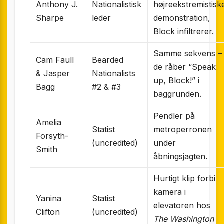
Anthony J.
Nationalistisk
højreekstremistisk
Sharpe
leder
demonstration,
Block infiltrerer.
Samme sekvens –
Cam Faull
Bearded
de råber “Speak
& Jasper
Nationalists
up, Block!” i
Bagg
#2 & #3
baggrunden.
Pendler på
Amelia
Statist
metroperronen
Forsyth-
(uncredited)
under
Smith
åbningsjagten.
Hurtigt klip forbi
kamera i
Yanina
Statist
elevatoren hos
Clifton
(uncredited)
The Washington