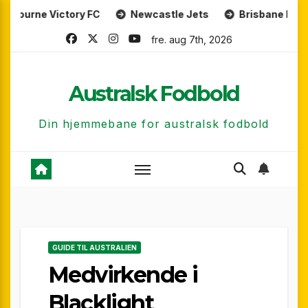
Skip
ictory FC
Newcastle Jets
Brisbane Roar
Adel
to
fre. aug 7th, 2026
content
Australsk Fodbold
Din hjemmebane for australsk fodbold
GUIDE TIL AUSTRALIEN
Medvirkende i
Blacklight