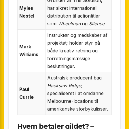
Gründer af The Solution;
Myles
har sikret international
Nestel
distribution til actiontitler
som
Wheelman
og
Silence
.
Instruktør og medskaber af
projektet; holder styr på
Mark
både kreativ retning og
Williams
forretningsmæssige
beslutninger.
Australsk producent bag
Hacksaw Ridge
;
Paul
specialiseret i at omdanne
Currie
Melbourne-locations til
amerikanske storbykulisser.
Hvem betaler gildet? –