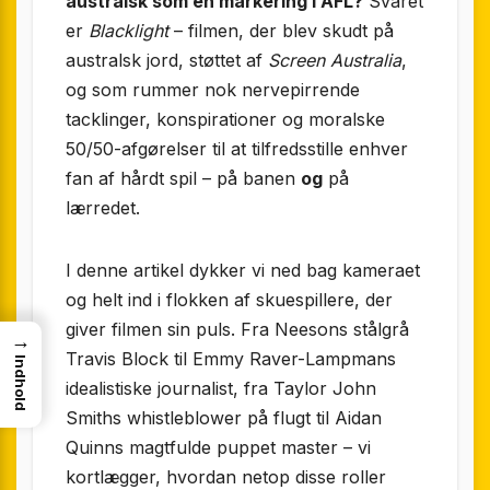
australsk som en markering i AFL?
Svaret
er
Blacklight
– filmen, der blev skudt på
australsk jord, støttet af
Screen Australia
,
og som rummer nok nervepirrende
tacklinger, konspirationer og moralske
50/50-afgørelser til at tilfredsstille enhver
fan af hårdt spil – på banen
og
på
lærredet.
I denne artikel dykker vi ned bag kameraet
og helt ind i flokken af skuespillere, der
giver filmen sin puls. Fra Neesons stålgrå
→
Travis Block til Emmy Raver-Lampmans
Indhold
idealistiske journalist, fra Taylor John
Smiths whistleblower på flugt til Aidan
Quinns magtfulde puppet master – vi
kortlægger, hvordan netop disse roller