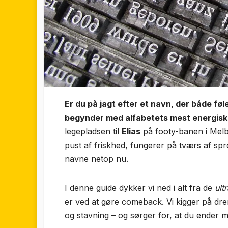
Er du på jagt efter et navn, der både fø
begynder med alfabetets mest energisk
legepladsen til
Elias
på footy-banen i Melb
pust af friskhed, fungerer på tværs af sp
navne netop nu.
I denne guide dykker vi ned i alt fra de
ult
er ved at gøre comeback. Vi kigger på dren
og stavning – og sørger for, at du ender m