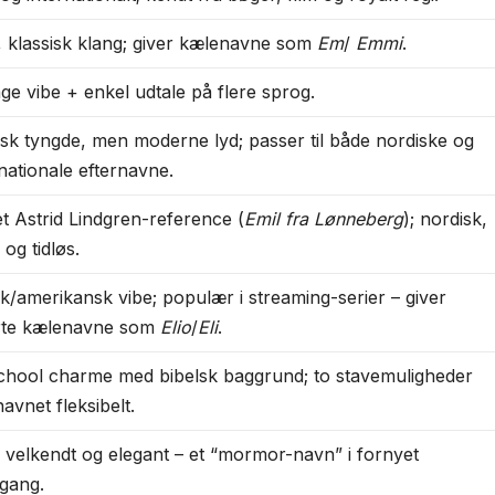
, klassisk klang; giver kælenavne som
Em
/
Emmi
.
age vibe + enkel udtale på flere sprog.
lsk tyngde, men moderne lyd; passer til både nordiske og
rnationale efternavne.
et Astrid Lindgren-reference (
Emil fra Lønneberg
); nordisk,
l og tidløs.
isk/amerikansk vibe; populær i streaming-serier – giver
te kælenavne som
Elio
/
Eli
.
chool charme med bibelsk baggrund; to stavemuligheder
avnet fleksibelt.
, velkendt og elegant – et “mormor-navn” i fornyet
gang.