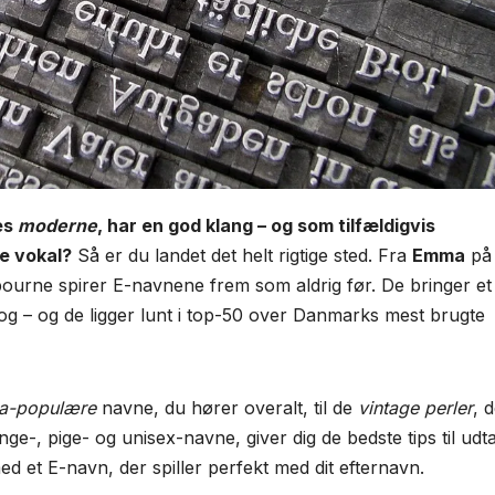
les
moderne
, har en god klang – og som tilfældigvis
e vokal?
Så er du landet det helt rigtige sted. Fra
Emma
på
ourne spirer E-navnene frem som aldrig før. De bringer et
rog – og de ligger lunt i top-50 over Danmarks mest brugte
ra-populære
navne, du hører overalt, til de
vintage perler
, 
ge-, pige- og unisex-navne, giver dig de bedste tips til udt
ed et E-navn, der spiller perfekt med dit efternavn.