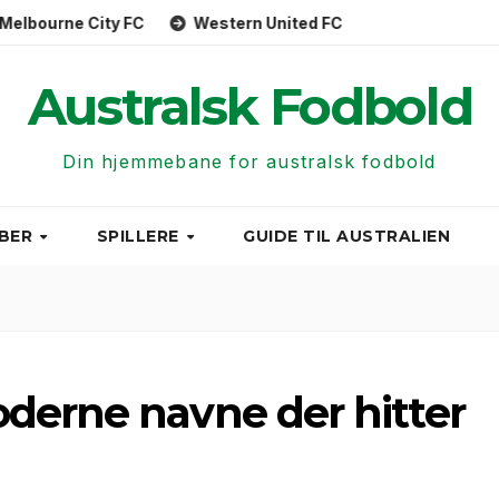
e City FC
Western United FC
Macarthur FC
We
Australsk Fodbold
Din hjemmebane for australsk fodbold
BER
SPILLERE
GUIDE TIL AUSTRALIEN
derne navne der hitter