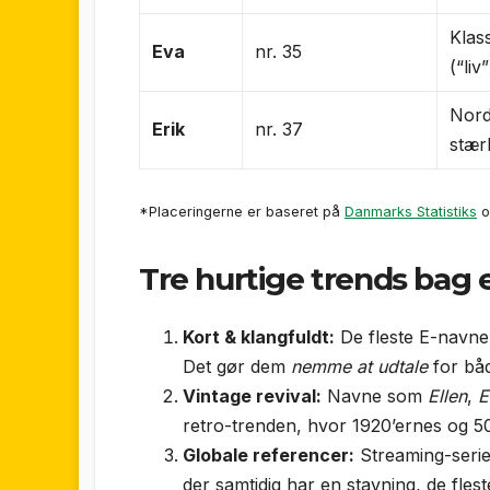
Klas
Eva
nr. 35
(“liv”
Nord
Erik
nr. 37
stær
*Placeringerne er baseret på
Danmarks Statistiks
o
Tre hurtige trends bag 
Kort & klangfuldt:
De fleste E-navne 
Det gør dem
nemme at udtale
for båd
Vintage revival:
Navne som
Ellen
,
E
retro-trenden, hvor 1920’ernes og 50
Globale referencer:
Streaming-serie
der samtidig har en stavning, de fles