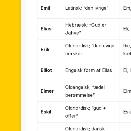
Emil
Latinsk; “den ivrige”
Em,
Hebræisk; “Gud er
Elias
Eli,
Jahve”
Oldnordisk; “den evige
Ric
Erik
hersker”
kæl
Elliot
Engelsk form af Elias
El, 
Oldengelsk; “ædel
Elmer
El
berømmelse”
Oldnordisk; “gud +
Eskil
Esk
offer”
Oldnordisk; dansk