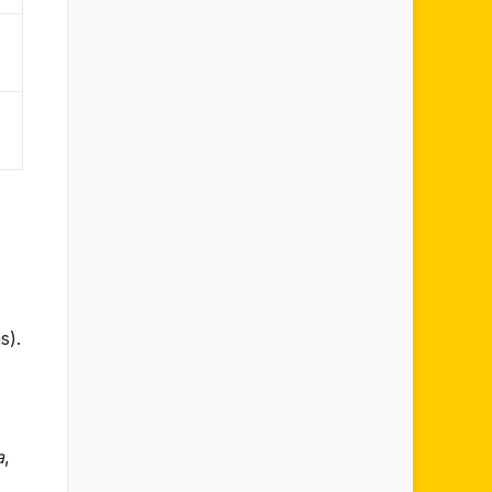
s).
a
,