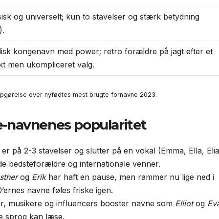
sisk og universelt; kun to stavelser og stærk betydning
).
isk kongenavn med power; retro forældre på jagt efter et
kt men ukompliceret valg.
pgørelse over nyfødtes mest brugte fornavne 2023.
e-navnenes popularitet
er på 2-3 stavelser og slutter på en vokal (Emma, Ella, Elia
e bedsteforældre og internationale venner.
sther
og
Erik
har haft en pause, men rammer nu lige ned i
’ernes navne føles friske igen.
r, musikere og influencers booster navne som
Elliot
og
Ev
te sprog kan læse.