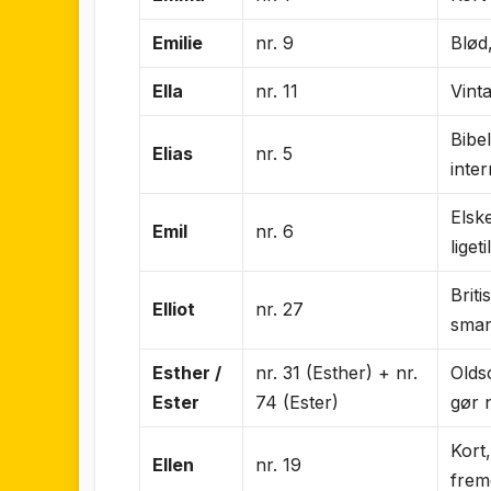
Emilie
nr. 9
Blød
Ella
nr. 11
Vint
Bibe
Elias
nr. 5
inte
Elsk
Emil
nr. 6
ligeti
Brit
Elliot
nr. 27
smar
Esther /
nr. 31 (Esther) + nr.
Olds
Ester
74 (Ester)
gør n
Kort
Ellen
nr. 19
frem