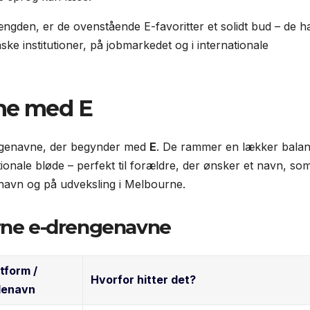
længden, er de ovenstående E-favoritter et solidt bud – de h
nske institutioner, på jobmarkedet og i internationale
ne med E
engenavne, der begynder med
E
. De rammer en lækker bala
ionale bløde – perfekt til forældre, der ønsker et navn, so
havn og på udveksling i Melbourne.
rne e-drengenavne
tform /
Hvorfor hitter det?
lenavn