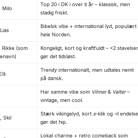
Top 20 i DK i over ti år – klassisk, men
 Milo
stadig friskt.
Bibelsk vibe + international lyd, populært 
 Lias
hele Norden.
, Rikke (som
Kongeligt, kort og kraftfuldt – <2 stavelse
enavn)
gør det tidsløst.
Trendy internationalt, men udtales nemt
Elli
på dansk.
Har samme vibe som
Vilmer
&
Valter
–
m
vintage, men cool.
Stærk vikingelyd, kort
s
-klik og -il endels
, Skil
gør det hip.
Lokal charme + retro comeback som