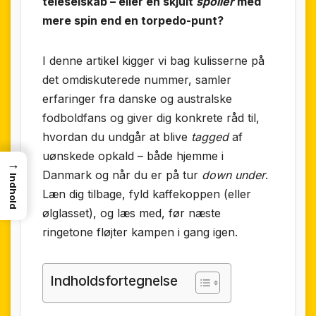
teleselskab – eller en skjult
spoiler
med
mere spin end en torpedo-punt?
I denne artikel kigger vi bag kulisserne på
det omdiskuterede nummer, samler
erfaringer fra danske og australske
fodboldfans og giver dig konkrete råd til,
hvordan du undgår at blive
tagged
af
uønskede opkald – både hjemme i
→
Danmark og når du er på tur
down under
.
Indhold
Læn dig tilbage, fyld kaffekoppen (eller
ølglasset), og læs med, før næste
ringetone fløjter kampen i gang igen.
Indholdsfortegnelse