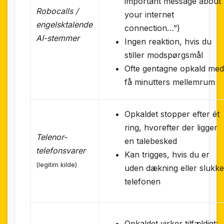
important message about
Robocalls /
your internet
engelsktalende
connection…”)
AI-stemmer
Ingen reaktion, hvis du
stiller modspørgsmål
Ofte gentagne opkald me
få minutters mellemrum
Opkaldet stopper efter ét
ring, hvorefter der ligger
Telenor-
en talebesked
telefonsvarer
Kan trigges, hvis du er
(legitim kilde)
uden dækning eller slukke
telefonen
Opkaldet virker tilfældigt: