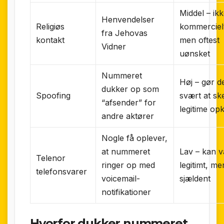
Middel – ik
Henvendelser
Religiøs
kommerciel
fra Jehovas
kontakt
men oftest
Vidner
uønsket
Nummeret
Høj – gør d
dukker op som
Spoofing
svært at sk
“afsender” for
legitime op
andre aktører
Nogle få oplever,
at nummeret
Lav – kan 
Telenor
ringer op med
legitimt, me
telefonsvarer
voicemail-
sjældent
notifikationer
Hvorfor dukker nummeret