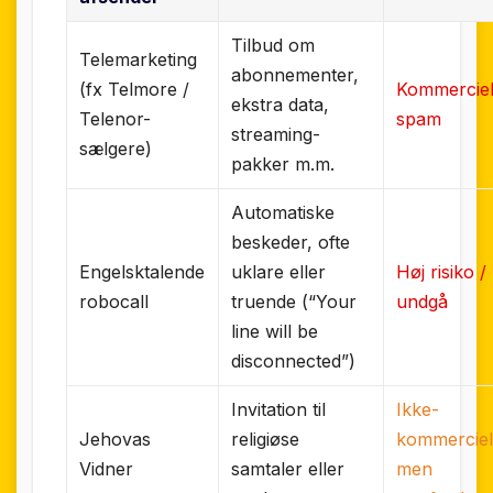
Tilbud om
Telemarketing
abonnementer,
(fx Telmore /
Kommercie
ekstra data,
Telenor-
spam
streaming-
sælgere)
pakker m.m.
Automatiske
beskeder, ofte
Engelsktalende
uklare eller
Høj risiko /
robocall
truende (“Your
undgå
line will be
disconnected”)
Invitation til
Ikke-
Jehovas
religiøse
kommerciel
Vidner
samtaler eller
men