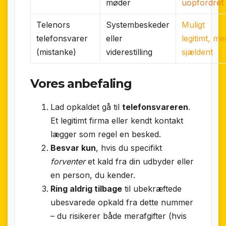
møder
uopfordret
Telenors
Systembeskeder
Muligt
telefonsvarer
eller
legitimt, me
(mistanke)
viderestilling
sjældent
Vores anbefaling
Lad opkaldet gå til
telefonsvareren
.
Et legitimt firma eller kendt kontakt
lægger som regel en besked.
Besvar kun
, hvis du specifikt
forventer
et kald fra din udbyder eller
en person, du kender.
Ring aldrig tilbage
til ubekræftede
ubesvarede opkald fra dette nummer
– du risikerer både merafgifter (hvis