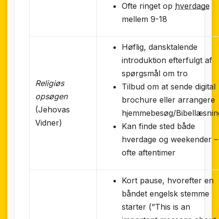
Ofte ringet op
hverdage
mellem 9-18
Høflig, dansktalende
introduktion efterfulgt af
spørgsmål om tro
Religiøs
Tilbud om at sende digital
opsøgen
brochure eller arrangere
(Jehovas
hjemmebesøg/Bibellæsnin
Vidner)
Kan finde sted både
hverdage og weekender –
ofte aftentimer
Kort pause, hvorefter en
båndet engelsk stemme
starter (”This is an