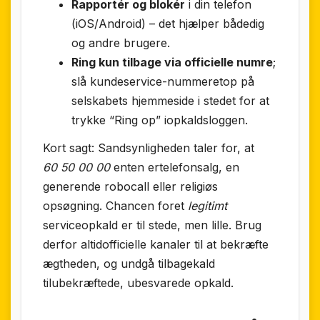
Rapportér og blokér
i din telefon
(iOS/Android) – det hjælper bådedig
og andre brugere.
Ring kun tilbage via officielle numre
;
slå kundeservice-nummeretop på
selskabets hjemmeside i stedet for at
trykke “Ring op” iopkaldsloggen.
Kort sagt: Sandsynligheden taler for, at
60 50 00 00
enten ertele­fonsalg, en
generende robocall eller religiøs
opsøgning. Chancen foret
legitimt
serviceopkald er til stede, men lille. Brug
derfor altidofficielle kanaler til at bekræfte
ægtheden, og undgå tilbagekald
tilubekræftede, ubesvarede opkald.