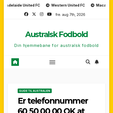
Skip
de United FC
Western United FC
Macarthur FC
to
fre. aug 7th, 2026
content
Australsk Fodbold
Din hjemmebane for australsk fodbold
GUIDE TIL AUSTRALIEN
Er telefonnummer
60 50 00 00 OK at