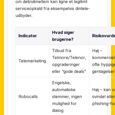
om detindimellem kan ligne et legitimt
serviceopkald fra eksempelvis dintele­
udbyder.
Hvad siger
Indicator
Risikovurd
brugerne?
Tilbud fra
Høj –
Telmore/Telenor,
kommerciel
Telemarketing
opgraderinger
ofte hyppig
eller “gode deals”
gentagelser
Engelske,
automatiske
Høj – kan 
Robocalls
stemmer, ingen
svindel elle
mulighed for
phishing-fo
dialog