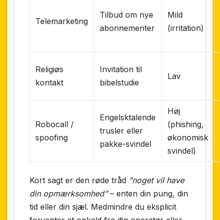
Tilbud om nye
Mild
Telemarketing
abonnementer
(irritation)
Religiøs
Invitation til
Lav
kontakt
bibelstudie
Høj
Engelsktalende
Robocall /
(phishing,
trusler eller
spoofing
økonomisk
pakke-svindel
svindel)
Kort sagt er den røde tråd
”noget vil have
din opmærksomhed”
– enten din pung, din
tid eller din sjæl. Medmindre du eksplicit
forventer et opkald fra din operatør eller