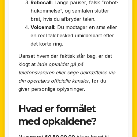
Robocall:
Lange pauser, falsk “robot-
hukommelse”, og samtalen slutter
brat, hvis du afbryder talen.
Voicemail:
Du modtager en sms eller
en reel talebesked umiddelbart efter
det korte ring.
Uanset hvem der faktisk står bag, er det
klogt at
lade opkaldet gå på
telefonsvareren eller søge bekræftelse via
din operatørs officielle kanaler
, før du
giver personlige oplysninger.
Hvad er formålet
med opkaldene?
Nummeret
60 50 00 00
bliver brugt til