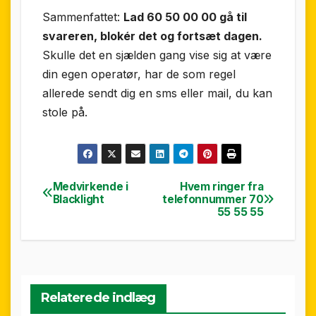
Sammenfattet:
Lad 60 50 00 00 gå til
svareren, blokér det og fortsæt dagen.
Skulle det en sjælden gang vise sig at være
din egen operatør, har de som regel
allerede sendt dig en sms eller mail, du kan
stole på.
Medvirkende i
Hvem ringer fra
Indlægsnavigation
Blacklight
telefonnummer 70
55 55 55
Relaterede indlæg