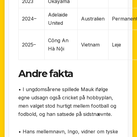
2023
Okayama
Adelaide
2024–
Australien
Permanen
United
Công An
2025–
Vietnam
Leje
Hà Nội
Andre fakta
• I ungdomsårene spillede Mauk ifølge
egne udsagn også cricket på hobbyplan,
men valget stod hurtigt mellem football og
fodbold, og han satsede på sidstnævnte.
• Hans mellemnavn, Ingo, vidner om tyske