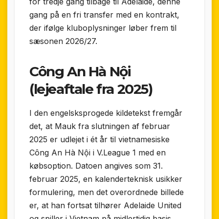
for tredje gang tilbage til Adelaide, denne
gang på en fri transfer med en kontrakt,
der ifølge kluboplysninger løber frem til
sæsonen 2026/27.
Công An Hà Nội
(lejeaftale fra 2025)
I den engelsksprogede kildetekst fremgår
det, at Mauk fra slutningen af februar
2025 er udlejet i ét år til vietnamesiske
Công An Hà Nội i V.League 1 med en
købsoption. Datoen angives som 31.
februar 2025, en kalenderteknisk usikker
formulering, men det overordnede billede
er, at han fortsat tilhører Adelaide United
og spiller i Vietnam på midlertidig basis.