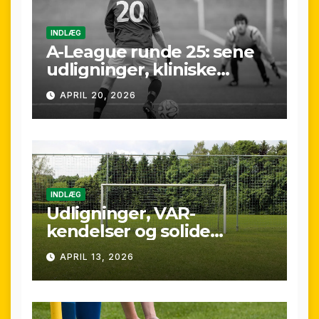
INDLÆG
A-League runde 25: sene
udligninger, kliniske
kontraster og små
APRIL 20, 2026
marginaler
INDLÆG
Udligninger, VAR-
kendelser og solide
præstationer: Overblik
APRIL 13, 2026
over A-League runde 24
(25/26)