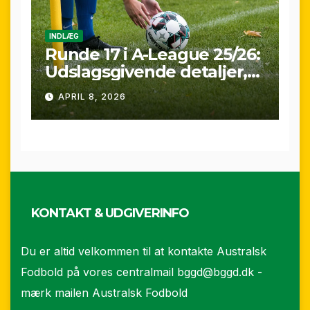
INDLÆG
Runde 17 i A-League 25/26:
Udslagsgivende detaljer,
sene scoringer og VAR-
APRIL 8, 2026
drama
KONTAKT & UDGIVERINFO
Du er altid velkommen til at kontakte Australsk
Fodbold på vores centralmail
bggd@bggd.dk
-
mærk mailen Australsk Fodbold