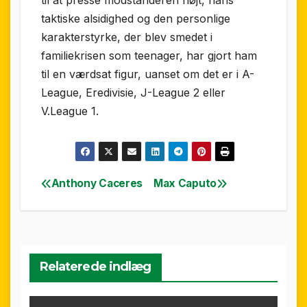
til at presse modstanderen højt, hans
taktiske alsidighed og den personlige
karakterstyrke, der blev smedet i
familiekrisen som teenager, har gjort ham
til en værdsat figur, uanset om det er i A-
League, Eredivisie, J-League 2 eller
V.League 1.
Anthony Caceres
Max Caputo
Indlægsnavigation
Relaterede indlæg