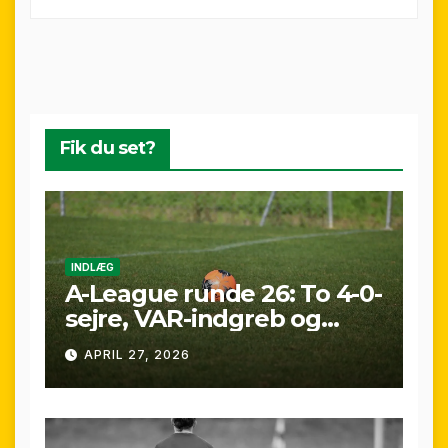
Fik du set?
INDLÆG
A-League runde 26: To 4-0-
sejre, VAR-indgreb og
sene scoringer – fuld
APRIL 27, 2026
gennemgang af
weekenden