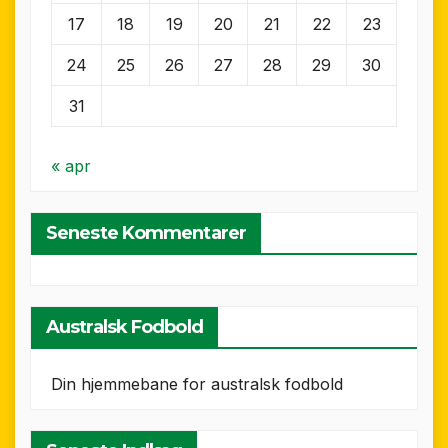
17
18
19
20
21
22
23
24
25
26
27
28
29
30
31
« apr
Seneste Kommentarer
Australsk Fodbold
Din hjemmebane for australsk fodbold