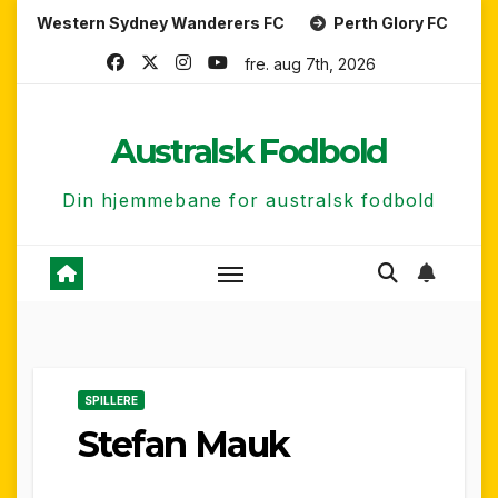
Skip
rn Sydney Wanderers FC
Perth Glory FC
Central Co
to
fre. aug 7th, 2026
content
Australsk Fodbold
Din hjemmebane for australsk fodbold
SPILLERE
Stefan Mauk