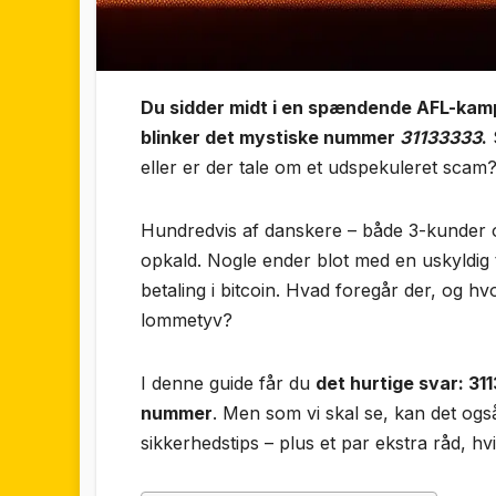
Du sidder midt i en spændende AFL-kamp
blinker det mystiske nummer
31133333
.
S
eller er der tale om et udspekuleret scam
Hundredvis af danskere – både 3-kunder 
opkald. Nogle ender blot med en uskyldi
betaling i bitcoin. Hvad foregår der, og h
lommetyv?
I denne guide får du
det hurtige svar: 3
nummer
. Men som vi skal se, kan det ogs
sikkerhedstips – plus et par ekstra råd, hv