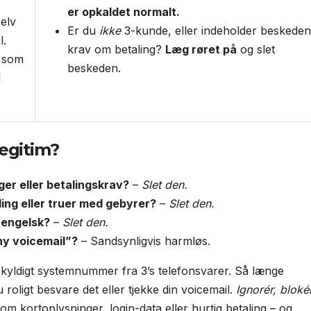
er opkaldet normalt.
elv
Er du
ikke
3-kunde, eller indeholder beskeden
l.
krav om betaling?
Læg røret på
og slet
3 som
beskeden.
d
egitim?
ger eller betalingskrav?
–
Slet den.
ing eller truer med gebyrer?
–
Slet den.
 engelsk?
–
Slet den.
ny voicemail”?
– Sandsynligvis harmløs.
kyldigt systemnummer fra 3’s telefonsvarer. Så længe
roligt besvare det eller tjekke din voicemail.
Ignorér, bloké
m kortoplysninger, login-data eller hurtig betaling – og