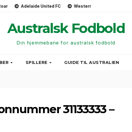
Adelaide United FC
Western United FC
Macarthur
Australsk Fodbold
Din hjemmebane for australsk fodbold
BER
SPILLERE
GUIDE TIL AUSTRALIEN
efonnummer 31133333 –