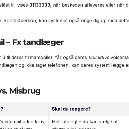
lået til, vises
31133333
, når beskeden afleveres eller når 
m kontaktperson, kan systemet også ringe dig op med dett
l – Fx tandlæger
 3 til deres firmamobiler, får også deres
kollektive
voicemai
tandlægen og ikke taget telefonen, kan deres system lægge e
vs. Misbrug
r?
Skal du reagere?
/voicemail uden krav
Helt ufarligt – du kan vælge at