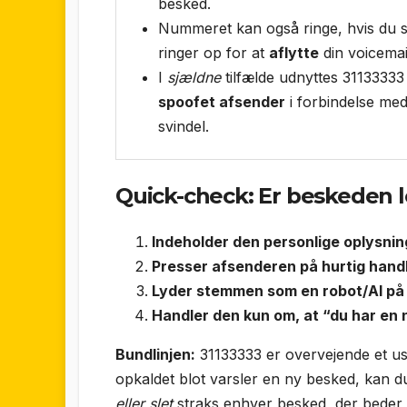
besked.
Nummeret kan også ringe, hvis du s
ringer op for at
aflytte
din voicemai
I
sjældne
tilfælde udnyttes 3113333
spoofet afsender
i forbindelse me
svindel.
Quick-check: Er beskeden l
Indeholder den personlige oplysnin
Presser afsenderen på hurtig handl
Lyder stemmen som en robot/AI på
Handler den kun om, at “du har en 
Bundlinjen:
31133333 er overvejende et us
opkaldet blot varsler en ny besked, kan du 
eller slet
straks enhver besked, der beder o