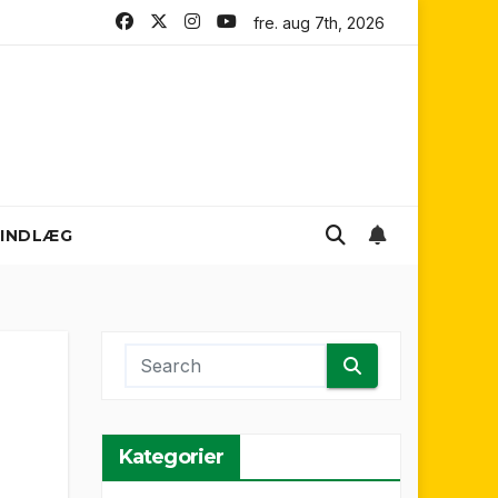
 FC
Melbourne City FC
fre. aug 7th, 2026
Brisbane Roar
Adela
INDLÆG
Kategorier