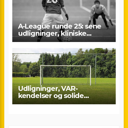
A-League runde 25: sene
udligninger, kliniske
kontraster og små
marginaler
Udligninger, VAR-
kendelser og solide
præstationer: Overblik
over A-League runde 24
(25/26)