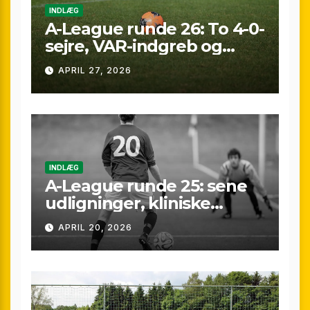
INDLÆG
A-League runde 26: To 4-0-
sejre, VAR-indgreb og
sene scoringer – fuld
APRIL 27, 2026
gennemgang af
weekenden
INDLÆG
A-League runde 25: sene
udligninger, kliniske
kontraster og små
APRIL 20, 2026
marginaler