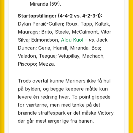
Miranda (59’).
Startopstillinger (4-4-2 vs. 4-2-3-1):
Dylan Peraić-Cullen; Roux, Tapp, Kaltak,
Mauragis; Brito, Steele, McCalmont, Vitor
Silva; Edmondson,
Alou Kuol
–
vs.
Jack
Duncan; Geria, Hamill, Miranda, Bos;
Valadon, Teague; Velupillay, Machach,
Piscopo; Mezza.
Trods overtal kunne Mariners ikke få hul
på bylden, og begge keepere måtte kun
levere én redning hver. To point glippede
for værterne, men med tanke på det
brændte straffespark er det måske Victory,
der går mest ærgerlige fra banen.