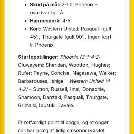
Skud på mål:
2-1 til Phoenix –
usædvanligt få.
Hjørnespark:
4-5.
Kort:
Western United: Pasquali (gult
45’), Thurgate (gult 90’). Ingen kort
til Phoenix.
Startopstillinger:
Phoenix (3-1-4-2)
–
Oluwayemi; Sheridan, Wootton, Hughes;
Rufer; Payne, Conchie, Nagasawa, Walker;
Barbarouses, Ishige.
Western United (4-
4-2)
– Sutton; Russell, Imai, Donachie,
Shamoon; Danzaki, Pasquali, Thurgate,
Grimaldi; Ibusuki, Lavale.
Et retfærdigt point til begge, og et opgør
der bar præg af tidlig sæsonnervøsitet