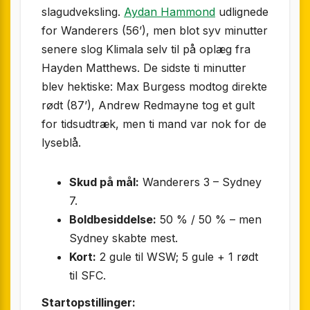
slagudveksling.
Aydan Hammond
udlignede
for Wanderers (56’), men blot syv minutter
senere slog Klimala selv til på oplæg fra
Hayden Matthews. De sidste ti minutter
blev hektiske: Max Burgess modtog direkte
rødt (87’), Andrew Redmayne tog et gult
for tidsudtræk, men ti mand var nok for de
lyseblå.
Skud på mål:
Wanderers 3 – Sydney
7.
Boldbesiddelse:
50 % / 50 % – men
Sydney skabte mest.
Kort:
2 gule til WSW; 5 gule + 1 rødt
til SFC.
Startopstillinger: