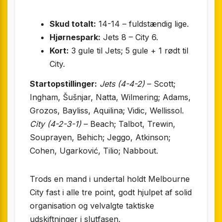
Skud totalt:
14-14 – fuldstændig lige.
Hjørnespark:
Jets 8 – City 6.
Kort:
3 gule til Jets; 5 gule + 1 rødt til
City.
Startopstillinger:
Jets (4-4-2)
– Scott;
Ingham, Šušnjar, Natta, Wilmering; Adams,
Grozos, Bayliss, Aquilina; Vidic, Wellissol.
City (4-2-3-1)
– Beach; Talbot, Trewin,
Souprayen, Behich; Jeggo, Atkinson;
Cohen, Ugarković, Tilio; Nabbout.
Trods en mand i undertal holdt Melbourne
City fast i alle tre point, godt hjulpet af solid
organisation og velvalgte taktiske
udskiftninger i slutfasen.