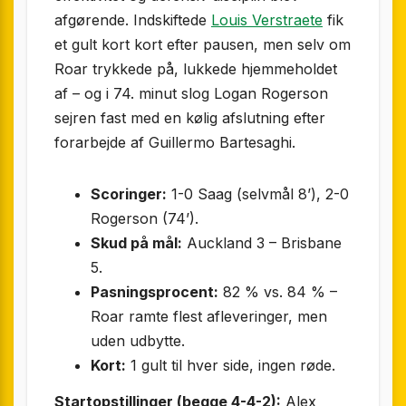
afgørende. Indskiftede
Louis Verstraete
fik
et gult kort kort efter pausen, men selv om
Roar trykkede på, lukkede hjemmeholdet
af – og i 74. minut slog Logan Rogerson
sejren fast med en kølig afslutning efter
forarbejde af Guillermo Bartesaghi.
Scoringer:
1-0 Saag (selvmål 8’), 2-0
Rogerson (74’).
Skud på mål:
Auckland 3 – Brisbane
5.
Pasningsprocent:
82 % vs. 84 % –
Roar ramte flest afleveringer, men
uden udbytte.
Kort:
1 gult til hver side, ingen røde.
Startopstillinger (begge 4-4-2):
Alex