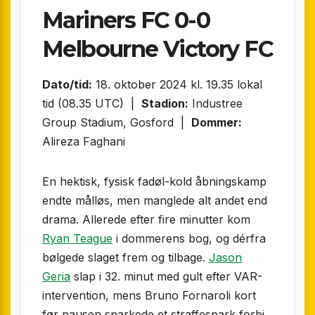
Mariners FC 0-0
Melbourne Victory FC
Dato/tid:
18. oktober 2024 kl. 19.35 lokal
tid (08.35 UTC) |
Stadion:
Industree
Group Stadium, Gosford |
Dommer:
Alireza Faghani
En hektisk, fysisk fadøl-kold åbningskamp
endte målløs, men manglede alt andet end
drama. Allerede efter fire minutter kom
Ryan Teague
i dommerens bog, og dérfra
bølgede slaget frem og tilbage.
Jason
Geria
slap i 32. minut med gult efter VAR-
intervention, mens Bruno Fornaroli kort
før pausen sparkede et straffespark forbi