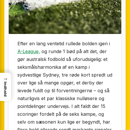
Efter en lang ventetid rullede bolden igen i
A-League,
og runde 1 bød på alt det, der
gør australsk fodbold så uforudsigelig: et
seksmålsharmonika af en kamp i
sydvestlige Sydney, tre røde kort spredt ud
→
over lige så mange opgør, et derby der
Indhold
levede fuldt op til forventningerne – og så
naturligvis et par klassiske nulløsere og
pointdelinger undervejs. I alt faldt der 15
scoringer fordelt på de seks kampe, og
selv om sæsonen kun lige er begyndt, har
flere hold allerede sendt markante signaler