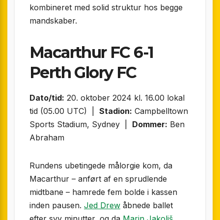
kombineret med solid struktur hos begge
mandskaber.
Macarthur FC 6-1
Perth Glory FC
Dato/tid:
20. oktober 2024 kl. 16.00 lokal
tid (05.00 UTC) |
Stadion:
Campbelltown
Sports Stadium, Sydney |
Dommer:
Ben
Abraham
Rundens ubetingede målorgie kom, da
Macarthur – anført af en sprudlende
midtbane – hamrede fem bolde i kassen
inden pausen.
Jed Drew
åbnede ballet
efter syv minutter, og da
Marin Jakoliš