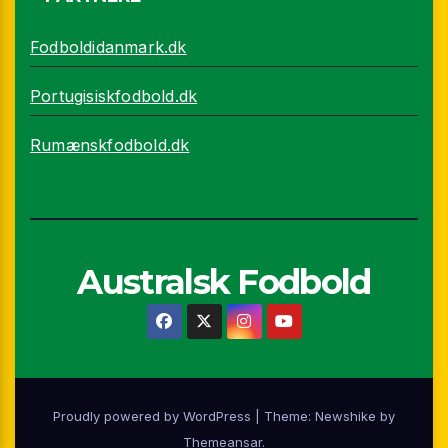
Fodboldidanmark.dk
Portugisiskfodbold.dk
Rumænskfodbold.dk
Australsk Fodbold
Proudly powered by WordPress
|
Theme:
Newshike
by
Themeansar
.