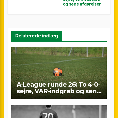
og sene afgørelser
Relaterede indlæg
A-League runde 26: To 4-0-
sejre, VAR-indgreb og sene
scoringer – fuld
gennemgang af
weekenden