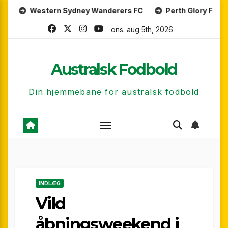
Skip
ern Sydney Wanderers FC
Perth Glory FC
Central 
to
ons. aug 5th, 2026
content
Australsk Fodbold
Din hjemmebane for australsk fodbold
INDLÆG
Vild
åbningsweekend i