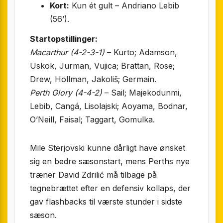
Kort:
Kun ét gult – Andriano Lebib
(56’).
Startopstillinger:
Macarthur (4-2-3-1)
– Kurto; Adamson,
Uskok, Jurman, Vujica; Brattan, Rose;
Drew, Hollman, Jakoliš; Germain.
Perth Glory (4-4-2)
– Sail; Majekodunmi,
Lebib, Cangá, Lisolajski; Aoyama, Bodnar,
O’Neill, Faisal; Taggart, Gomulka.
Mile Sterjovski kunne dårligt have ønsket
sig en bedre sæsonstart, mens Perths nye
træner David Zdrilić må tilbage på
tegnebrættet efter en defensiv kollaps, der
gav flashbacks til værste stunder i sidste
sæson.