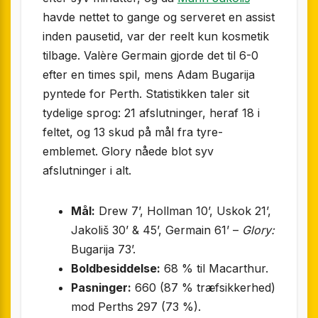
havde nettet to gange og serveret en assist
inden pausetid, var der reelt kun kosmetik
tilbage. Valère Germain gjorde det til 6-0
efter en times spil, mens Adam Bugarija
pyntede for Perth. Statistikken taler sit
tydelige sprog: 21 afslutninger, heraf 18 i
feltet, og 13 skud på mål fra tyre-
emblemet. Glory nåede blot syv
afslutninger i alt.
Mål:
Drew 7’, Hollman 10’, Uskok 21’,
Jakoliš 30’ & 45’, Germain 61’ –
Glory:
Bugarija 73’.
Boldbesiddelse:
68 % til Macarthur.
Pasninger:
660 (87 % træfsikkerhed)
mod Perths 297 (73 %).