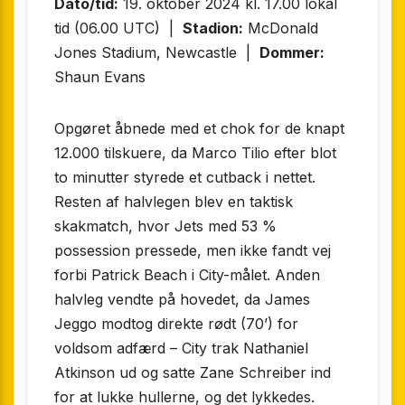
Dato/tid:
19. oktober 2024 kl. 17.00 lokal
tid (06.00 UTC) |
Stadion:
McDonald
Jones Stadium, Newcastle |
Dommer:
Shaun Evans
Opgøret åbnede med et chok for de knapt
12.000 tilskuere, da Marco Tilio efter blot
to minutter styrede et cutback i nettet.
Resten af halvlegen blev en taktisk
skakmatch, hvor Jets med 53 %
possession pressede, men ikke fandt vej
forbi Patrick Beach i City-målet. Anden
halvleg vendte på hovedet, da James
Jeggo modtog direkte rødt (70’) for
voldsom adfærd – City trak Nathaniel
Atkinson ud og satte Zane Schreiber ind
for at lukke hullerne, og det lykkedes.