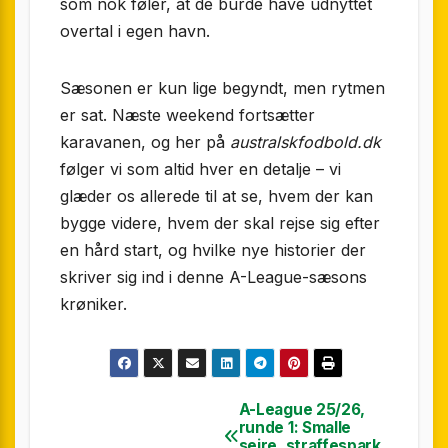
som nok føler, at de burde have udnyttet
overtal i egen havn.
Sæsonen er kun lige begyndt, men rytmen
er sat. Næste weekend fortsætter
karavanen, og her på
australskfodbold.dk
følger vi som altid hver en detalje – vi
glæder os allerede til at se, hvem der kan
bygge videre, hvem der skal rejse sig efter
en hård start, og hvilke nye historier der
skriver sig ind i denne A-League-sæsons
krøniker.
A-League 25/26,
Indlægsnavigation
runde 1: Smalle
sejre, straffespark