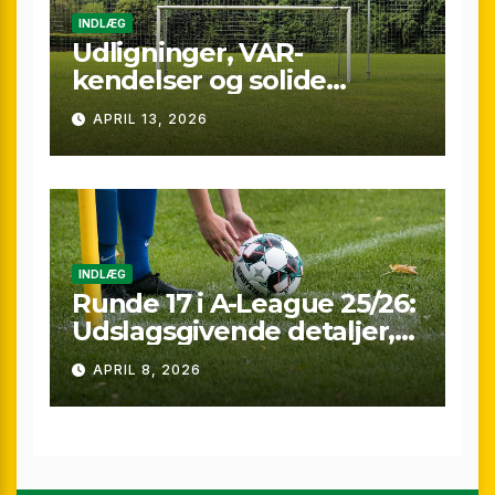
INDLÆG
Udligninger, VAR-
kendelser og solide
præstationer: Overblik
APRIL 13, 2026
over A-League runde 24
(25/26)
INDLÆG
Runde 17 i A-League 25/26:
Udslagsgivende detaljer,
sene scoringer og VAR-
APRIL 8, 2026
drama