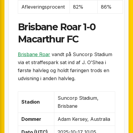
Afleveringsprocent
82%
86%
Brisbane Roar 1-0
Macarthur FC
Brisbane Roar
vandt på Suncorp Stadium
via et straffespark sat ind af J. O’Shea i
første halvleg og holdt føringen trods en
udvisning i anden halvleg.
Suncorp Stadium,
Stadion
Brisbane
Dommer
Adam Kersey, Australia
Dato (UTC)
2025-10-17 10:05