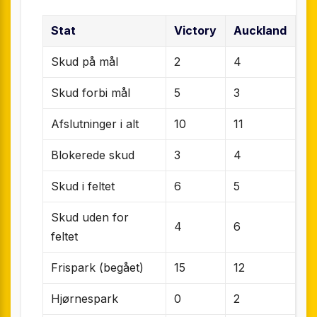
Stat
Victory
Auckland
Skud på mål
2
4
Skud forbi mål
5
3
Afslutninger i alt
10
11
Blokerede skud
3
4
Skud i feltet
6
5
Skud uden for
4
6
feltet
Frispark (begået)
15
12
Hjørnespark
0
2