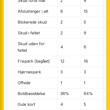
Skud forbi mål
2
9
Afslutninger i alt
6
15
Blokerede skud
2
5
Skud i feltet
2
9
Skud uden for
4
6
feltet
Frispark (begået)
12
16
Hjørnespark
3
3
Offside
1
1
Boldbesiddelse
36%
64%
Gule kort
4
5