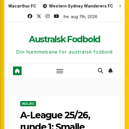
Skip
thur FC
Western Sydney Wanderers FC
Perth Glory
to
fre. aug 7th, 2026
content
Australsk Fodbold
Din hjemmebane for australsk fodbold
INDLÆG
A-League 25/26,
runde 1: Smalle