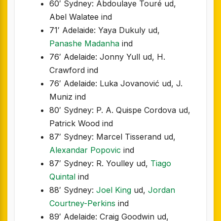
60′ Sydney: Abdoulaye Touré ud,
Abel Walatee ind
71′ Adelaide: Yaya Dukuly ud,
Panashe Madanha
ind
76′ Adelaide: Jonny Yull ud, H.
Crawford ind
76′ Adelaide: Luka Jovanović ud, J.
Muniz ind
80′ Sydney: P. A. Quispe Cordova ud,
Patrick Wood ind
87′ Sydney: Marcel Tisserand ud,
Alexandar Popovic
ind
87′ Sydney: R. Youlley ud,
Tiago
Quintal
ind
88′ Sydney:
Joel King
ud,
Jordan
Courtney-Perkins
ind
89′ Adelaide: Craig Goodwin ud,