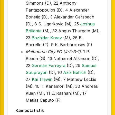
Simmons (D), 22 Anthony
Pantazopoulos (D), 4 Alexander
Bonetig (D), 3 Alexander Gersbach
(D), 8 S. Ugarkovic (M), 25
Joshua
Brillante
(M), 32 Angus Thurgate (M),
23
Bozhidar Kraev
(M), 26 B.
Borrello (F), 9 K. Barbarouses (F)
Melbourne City FC (4-2-3-1)
: 1 P.
Beach (G), 13 Nathaniel Atkinson (D),
22
Germán Ferreyra
(D), 26
Samuel
Souprayen
(D), 16
Aziz Behich
(D),
27
Kai Trewin
(M), 7 Mathew Leckie
(M), 10 T. Kanamori (M), 30 Andreas
Kuen (M), 11 E. Rashani (M), 17
Matías Caputo (F)
Kampstatistik