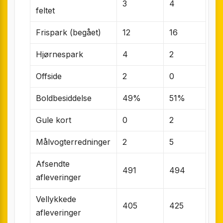
3
4
feltet
Frispark (begået)
12
16
Hjørnespark
4
2
Offside
2
0
Boldbesiddelse
49%
51%
Gule kort
0
2
Målvogterredninger
2
5
Afsendte
491
494
afleveringer
Vellykkede
405
425
afleveringer