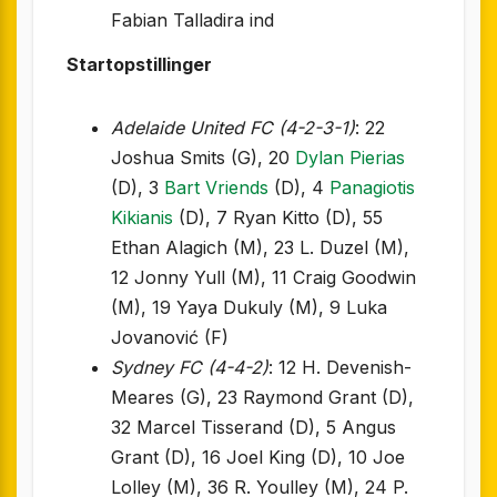
Fabian Talladira ind
Startopstillinger
Adelaide United FC (4-2-3-1)
: 22
Joshua Smits (G), 20
Dylan Pierias
(D), 3
Bart Vriends
(D), 4
Panagiotis
Kikianis
(D), 7 Ryan Kitto (D), 55
Ethan Alagich (M), 23 L. Duzel (M),
12 Jonny Yull (M), 11 Craig Goodwin
(M), 19 Yaya Dukuly (M), 9 Luka
Jovanović (F)
Sydney FC (4-4-2)
: 12 H. Devenish-
Meares (G), 23 Raymond Grant (D),
32 Marcel Tisserand (D), 5 Angus
Grant (D), 16 Joel King (D), 10 Joe
Lolley (M), 36 R. Youlley (M), 24 P.