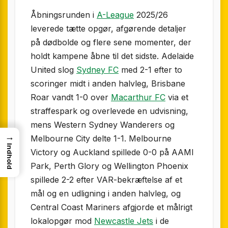
Åbningsrunden i
A-League
2025/26
leverede tætte opgør, afgørende detaljer
på dødbolde og flere sene momenter, der
holdt kampene åbne til det sidste. Adelaide
United slog
Sydney FC
med 2-1 efter to
scoringer midt i anden halvleg, Brisbane
Roar vandt 1-0 over
Macarthur FC
via et
straffespark og overlevede en udvisning,
mens Western Sydney Wanderers og
→
Melbourne City delte 1-1. Melbourne
Indhold
Victory og Auckland spillede 0-0 på AAMI
Park, Perth Glory og Wellington Phoenix
spillede 2-2 efter VAR-bekræftelse af et
mål og en udligning i anden halvleg, og
Central Coast Mariners afgjorde et målrigt
lokalopgør mod
Newcastle Jets
i de