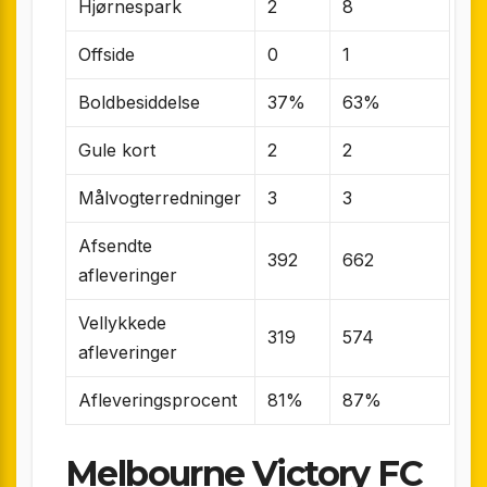
Hjørnespark
2
8
Offside
0
1
Boldbesiddelse
37%
63%
Gule kort
2
2
Målvogterredninger
3
3
Afsendte
392
662
afleveringer
Vellykkede
319
574
afleveringer
Afleveringsprocent
81%
87%
Melbourne Victory FC