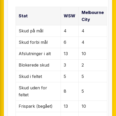
Melbourne
Stat
WSW
City
Skud på mål
4
4
Skud forbi mål
6
4
Afslutninger i alt
13
10
Blokerede skud
3
2
Skud i feltet
5
5
Skud uden for
8
5
feltet
Frispark (begået)
13
10