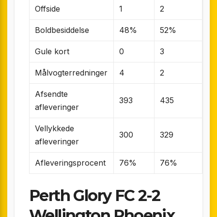
Offside
1
2
Boldbesiddelse
48%
52%
Gule kort
0
3
Målvogterredninger
4
2
Afsendte
393
435
afleveringer
Vellykkede
300
329
afleveringer
Afleveringsprocent
76%
76%
Perth Glory FC 2-2
Wellington Phoenix