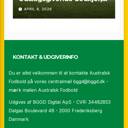
sene scoringer og VAR-
APRIL 8, 2026
drama
KONTAKT & UDGIVERINFO
Du er altid velkommen til at kontakte Australsk
Fodbold på vores centralmail
bggd@bggd.dk
-
mærk mailen Australsk Fodbold
Udgives af BGGD Digital ApS - CVR: 34482853
Dalgas Boulevard 48 - 2000 Frederiksberg
Danmark