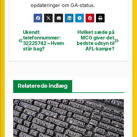
opdateringer om GA-status.
Ukendt
Hvilket sæde på
Indlægsnavigation
telefonnummer:
MCG giver det
32225742 – Hvem
bedste udsyn til
står bag?
AFL-kampe?
Relaterede indlæg