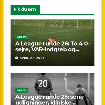
Fik du set?
INDLÆG
A-League runde 26: To 4-0-
sejre, VAR-indgreb og
sene scoringer – fuld
APRIL 27, 2026
gennemgang af
weekenden
INDLÆG
A-League runde 25: sene
udligninger, kliniske