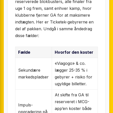
reserverede blokbusters, alle finaler fra
uge 1 og frem, samt enhver kamp, hvor
klubberne fjerner GA for at maksimere
indtægten. Her er Ticketek-gebyrerne en
del af pakken. Undgå i samme åndedrag
disse fælder:
Fælde
Hvorfor den koster
«Viagogo» & co.
Sekundære
lægger 25-35 % i
markedspladser
gebyrer + risiko for
ugyldige billetter.
At skifte fra GA til
reserveret i MCG-
Impuls-
app’en koster både
opgradering på