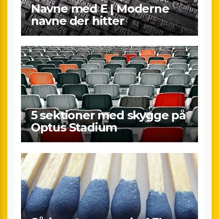
Navne med E | Moderne
navne der hitter
5 sektioner med skygge på
Optus Stadium