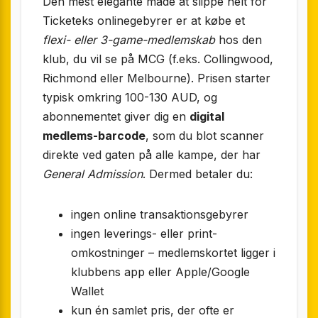
Den mest elegante måde at slippe helt for
Ticketeks online­gebyrer er at købe et
flexi- eller 3-game-medlemskab
hos den
klub, du vil se på MCG (f.eks. Collingwood,
Richmond eller Melbourne). Prisen starter
typisk omkring 100-130 AUD, og
abonnementet giver dig en
digital
medlems-barcode
, som du blot scanner
direkte ved gaten på alle kampe, der har
General Admission
. Dermed betaler du:
ingen online transaktionsgebyrer
ingen leverings- eller print-
omkostninger – medlemskortet ligger i
klubbens app eller Apple/Google
Wallet
kun én samlet pris, der ofte er