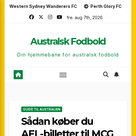
Skip
 Sydney Wanderers FC
Perth Glory FC
Central Coas
to
fre. aug 7th, 2026
content
Australsk Fodbold
Din hjemmebane for australsk fodbold
GUIDE TIL AUSTRALIEN
Sådan køber du
AFL-billetter til MCG