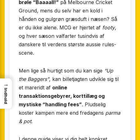
brøle “Baaaall!”
på Melbourne Cricket
Ground, mens du selv har en kold i
hånden og gulgrøn græsduft i næsen? Så
er du ikke alene. MCG er hjertet af
footy
,
og hver sæson valfarter tusindvis af
danskere til verdens største aussie rules-
scene.
Men lige så hurtigt som du kan sige
“Up
the Baggers”
, kan billetjagten udvikle sig til
→
et mareridt af
online
Indhold
transaktionsgebyrer, korttillæg og
mystiske “handling fees”
. Pludselig
koster kampen mere end fredagens
parma
& pot
.
I denne guide viser vi dig helt konkret,