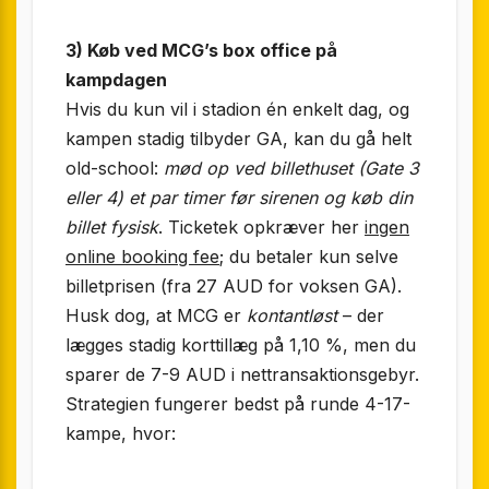
3) Køb ved MCG’s box office på
kampdagen
Hvis du kun vil i stadion én enkelt dag, og
kampen stadig tilbyder GA, kan du gå helt
old-school:
mød op ved billethuset (Gate 3
eller 4) et par timer før sirenen og køb din
billet fysisk
. Ticketek opkræver her
ingen
online booking fee
; du betaler kun selve
billetprisen (fra 27 AUD for voksen GA).
Husk dog, at MCG er
kontantløst
– der
lægges stadig korttillæg på 1,10 %, men du
sparer de 7-9 AUD i net­transaktionsgebyr.
Strategien fungerer bedst på runde 4-17-
kampe, hvor: