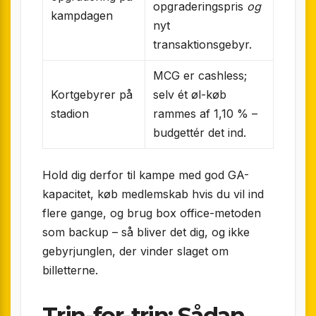
opgraderings­pris
og
kampdagen
nyt
transaktionsgebyr.
MCG er cashless;
Kortgebyrer på
selv ét øl-køb
stadion
rammes af 1,10 % –
budgettér det ind.
Hold dig derfor til kampe med god GA-
kapacitet, køb medlemskab hvis du vil ind
flere gange, og brug box office-metoden
som backup – så bliver det dig, og ikke
gebyrjunglen, der vinder slaget om
billetterne.
Trin-for-trin: Sådan