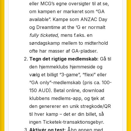
eller MCG’s egne oversigter til at se,
om kampen er markeret som “GA
available”. Kampe som ANZAC Day
og Dreamtime at the ‘G er normalt
fully ticketed
, mens f.eks. en
søndagskamp mellem to midterhold
ofte har masser af GA-pladser.
Tegn det rigtige medlemskab:
Gå til
den hjemmeklubs hjemmeside og
vælg et billigt “3-game”, “flexi” eller
“GA only”-medlemskab (pris ca. 100-
150 AUD). Betal online, download
klubbens medlems-app, og tjek at
den genererer en unik stregkode/QR
til hver kamp – det er din billet, så
ingen Ticketek-transaktionsgebyr.
Aktivér og test:
Åbn appen med