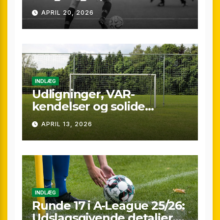
kontraster og små
APRIL 20, 2026
marginaler
INDLÆG
Udligninger, VAR-
kendelser og solide
præstationer: Overblik
APRIL 13, 2026
over A-League runde 24
(25/26)
INDLÆG
Runde 17 i A-League 25/26:
Udslagsgivende detaljer,