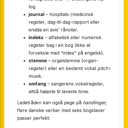
log.
journal
– hospitals-/medicinsk
register, dag-til-dag-rapport eller
endda en avis’ rånoter.
indeks
– alfabetisk eller numerisk
register bag i en bog (ikke at
forveksle med “index” på engelsk).
stemme
– orgelstemme (organ-
register) eller en bestemt vokal
pitch
i
musik.
omfang
– sangerens vokalregister,
altså højeste til laveste tone.
Ledetråden kan også pege på
handlinger
;
flere danske verber med seks bogstaver
passer perfekt: