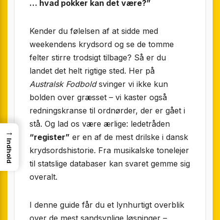
… hvad pokker kan det være?”
Kender du følelsen af at sidde med
weekendens krydsord og se de tomme
felter stirre trodsigt tilbage? Så er du
landet det helt rigtige sted. Her på
Australsk Fodbold
svinger vi ikke kun
bolden over græsset – vi kaster også
redningskranse til ordnørder, der er gået i
stå. Og lad os være ærlige: ledetråden
→
“register”
er en af de mest drilske i dansk
Indhold
krydsordshistorie. Fra musikalske tonelejer
til statslige databaser kan svaret gemme sig
overalt.
I denne guide får du et lynhurtigt overblik
over de mest sandsynlige løsninger –