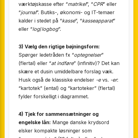
værktøjskasse efter “
matrikel
”, “
CPR
” eller
“
journal
”. Butiks-, økonomi- og IT-temaer
kalder i stedet på “
kasse
”, “
kasseapparat
”
eller “
log
/
logbog
”.
3) Vælg den rigtige bøjningsform:
Spørger ledetråden fx “
optegnelser
”
(flertal) eller “
at indføre
” (infinitiv)? Det kan
skære et dusin umiddelbare forslag væk.
Husk også de klassiske endelser
-e
vs.
-er
:
“kartotek” (ental) og “kartoteker” (flertal)
fylder forskelligt i diagrammet.
4) Tjek for sammensætninger og
engelske lån:
Mange danske krydsord
elsker kompakte løsninger som