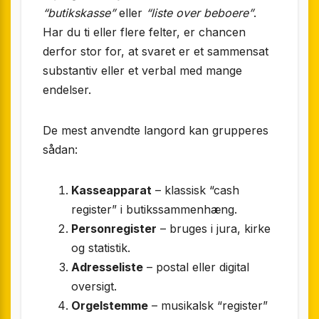
“butikskasse”
eller
“liste over beboere”
.
Har du ti eller flere felter, er chancen
derfor stor for, at svaret er et sammensat
substantiv eller et verbal med mange
endelser.
De mest anvendte langord kan grupperes
sådan:
Kasseapparat
– klassisk “cash
register” i butikssammenhæng.
Personregister
– bruges i jura, kirke
og statistik.
Adresseliste
– postal eller digital
oversigt.
Orgelstemme
– musikalsk “register”