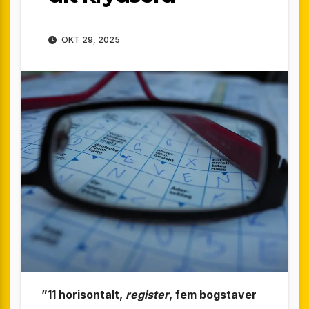
OKT 29, 2025
”11 horisontalt,
register
, fem bogstaver