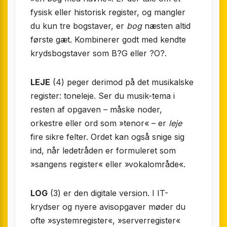
fysisk eller historisk register, og mangler
du kun tre bogstaver, er
bog
næsten altid
første gæt. Kombinerer godt med kendte
krydsbogstaver som B?G eller ?O?.
LEJE
(4) peger derimod på det musikalske
register: toneleje. Ser du musik-tema i
resten af opgaven – måske noder,
orkestre eller ord som »tenor« – er
leje
fire sikre felter. Ordet kan også snige sig
ind, når ledetråden er formuleret som
»sangens register« eller »vokal­område«.
LOG
(3) er den digitale version. I IT-
krydser og nyere avisopgaver møder du
ofte »systemregister«, »serverregister«