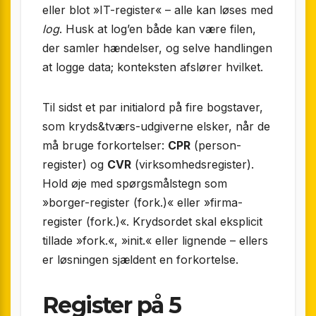
eller blot »IT-register« – alle kan løses med
log
. Husk at log’en både kan være filen,
der samler hændelser, og selve handlingen
at logge data; konteksten afslører hvilket.
Til sidst et par initialord på fire bogstaver,
som kryds&tværs-udgiverne elsker, når de
må bruge forkortelser:
CPR
(person­
register) og
CVR
(virksomheds­register).
Hold øje med spørgsmålstegn som
»borger-register (fork.)« eller »firma-
register (fork.)«. Krydsordet skal eksplicit
tillade »fork.«, »init.« eller lignende – ellers
er løsningen sjældent en forkortelse.
Register på 5