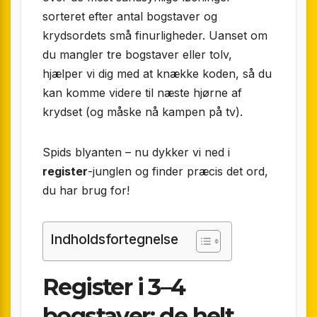
sorteret efter antal bogstaver og
krydsordets små finurligheder. Uanset om
du mangler tre bogstaver eller tolv,
hjælper vi dig med at knække koden, så du
kan komme videre til næste hjørne af
krydset (og måske nå kampen på tv).
Spids blyanten – nu dykker vi ned i
register
-junglen og finder præcis det ord,
du har brug for!
Indholdsfortegnelse
Register i 3–4
bogstaver: de helt