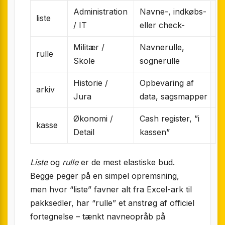
Administration
Navne-, indkøbs-
liste
/ IT
eller check-
Militær /
Navnerulle,
rulle
Skole
sognerulle
Historie /
Opbevaring af
arkiv
Jura
data, sagsmapper
Økonomi /
Cash register, ”i
kasse
Detail
kassen”
Liste
og
rulle
er de mest elastiske bud.
Begge peger på en simpel opremsning,
men hvor “liste” favner alt fra Excel-ark til
pakksedler, har “rulle” et anstrøg af officiel
fortegnelse – tænkt navneopråb på