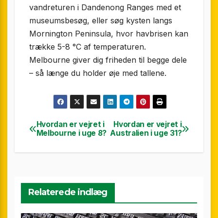
vandreturen i Dandenong Ranges med et
museumsbesøg, eller søg kysten langs
Mornington Peninsula, hvor havbrisen kan
trække 5-8 °C af temperaturen.
Melbourne giver dig friheden til begge dele
– så længe du holder øje med tallene.
Hvordan er vejret i
Hvordan er vejret i
Indlægsnavigation
Melbourne i uge 8?
Australien i uge 31?
Relaterede indlæg