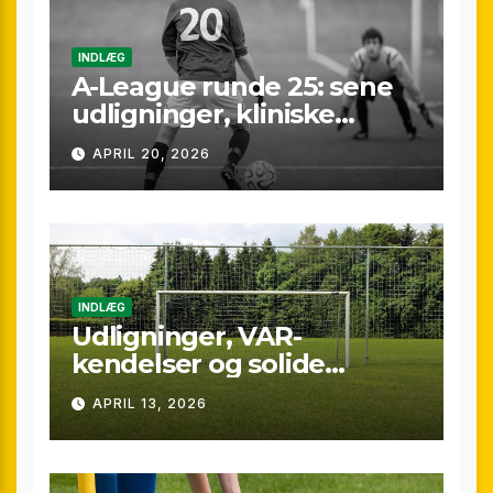
INDLÆG
A-League runde 25: sene
udligninger, kliniske
kontraster og små
APRIL 20, 2026
marginaler
INDLÆG
Udligninger, VAR-
kendelser og solide
præstationer: Overblik
APRIL 13, 2026
over A-League runde 24
(25/26)