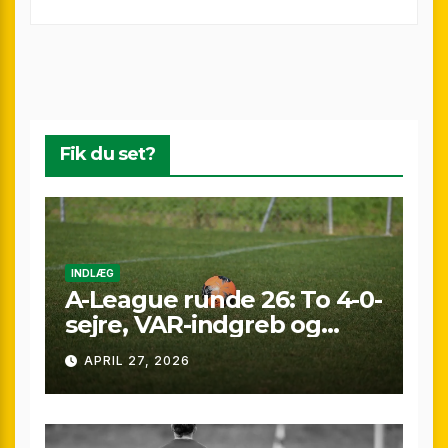
Fik du set?
INDLÆG
A-League runde 26: To 4-0-
sejre, VAR-indgreb og
sene scoringer – fuld
APRIL 27, 2026
gennemgang af
weekenden