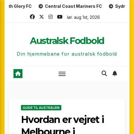
Skip
y FC
Central Coast Mariners FC
Sydney FC
Me
to
lør. aug 1st, 2026
content
Australsk Fodbold
Din hjemmebane for australsk fodbold
GUIDE TIL AUSTRALIEN
Hvordan er vejret i
Melbourne i