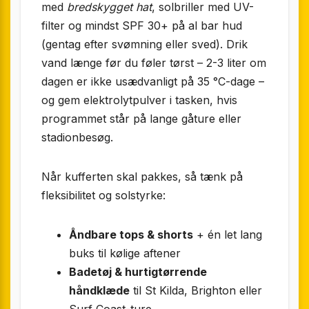
med
bredskygget hat
, solbriller med UV-
filter og mindst SPF 30+ på al bar hud
(gentag efter svømning eller sved). Drik
vand længe før du føler tørst – 2-3 liter om
dagen er ikke usædvanligt på 35 °C-dage –
og gem elektrolytpulver i tasken, hvis
programmet står på lange gåture eller
stadionbesøg.
Når kufferten skal pakkes, så tænk på
fleksibilitet og solstyrke:
Åndbare tops & shorts
+ én let lang
buks til kølige aftener
Badetøj & hurtigtørrende
håndklæde
til St Kilda, Brighton eller
Surf Coast-ture