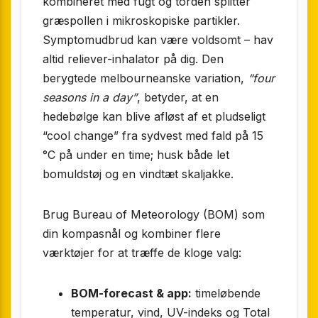
kombineret med fugt og torden splitter
græspollen i mikroskopiske partikler.
Symptomudbrud kan være voldsomt – hav
altid reliever-inhalator på dig. Den
berygtede melbourneanske variation,
“four
seasons in a day”
, betyder, at en
hedebølge kan blive afløst af et pludseligt
“cool change” fra sydvest med fald på 15
°C på under en time; husk både let
bomuldstøj og en vindtæt skaljakke.
Brug Bureau of Meteorology (BOM) som
din kompas­nål og kombiner flere
værktøjer for at træffe de kloge valg:
BOM-forecast & app:
timeløbende
temperatur, vind, UV-indeks og Total