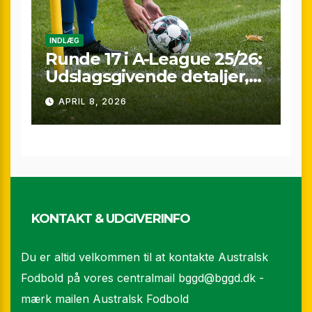
INDLÆG
Runde 17 i A-League 25/26:
Udslagsgivende detaljer,
sene scoringer og VAR-
APRIL 8, 2026
drama
KONTAKT & UDGIVERINFO
Du er altid velkommen til at kontakte Australsk
Fodbold på vores centralmail
bggd@bggd.dk
-
mærk mailen Australsk Fodbold