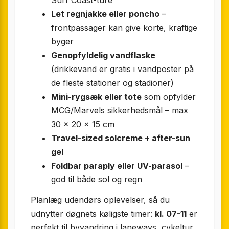
Let regnjakke eller poncho
–
frontpassager kan give korte, kraftige
byger
Genopfyldelig vandflaske
(drikkevand er gratis i vandposter på
de fleste stationer og stadioner)
Mini-rygsæk eller tote
som opfylder
MCG/Marvels sikkerhedsmål – max
30 × 20 × 15 cm
Travel-sized solcreme + after-sun
gel
Foldbar paraply eller UV-parasol
–
god til både sol og regn
Planlæg udendørs oplevelser, så du
udnytter døgnets køligste timer:
kl. 07-11
er
perfekt til byvandring i laneways, cykeltur