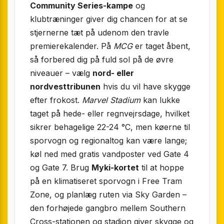
Community Series-kampe
og
klubtræninger giver dig chancen for at se
stjernerne tæt på udenom den travle
premierekalender. På
MCG
er taget åbent,
så forbered dig på fuld sol på de øvre
niveauer – vælg
nord- eller
nordvesttribunen
hvis du vil have skygge
efter frokost.
Marvel Stadium
kan lukke
taget på hede- eller regnvejrsdage, hvilket
sikrer behagelige 22-24 °C, men køerne til
sporvogn og regionaltog kan være lange;
køl ned med gratis vandposter ved Gate 4
og Gate 7. Brug
Myki-kortet
til at hoppe
på en klimatiseret sporvogn i Free Tram
Zone, og planlæg ruten via Sky Garden –
den forhøjede gangbro mellem Southern
Cross-stationen og stadion giver skygge og