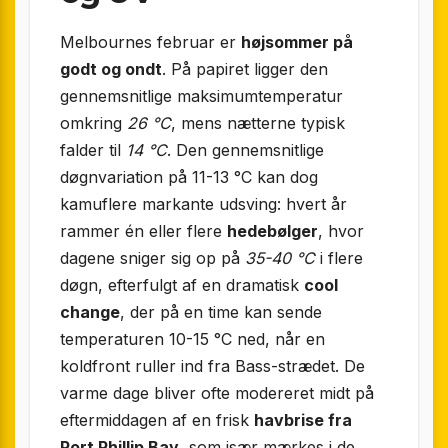
Melbournes februar er
højsommer på
godt og ondt
. På papiret ligger den
gennemsnitlige maksimumtemperatur
omkring
26 °C
, mens nætterne typisk
falder til
14 °C
. Den gennemsnitlige
døgnvariation på 11-13 °C kan dog
kamuflere markante udsving: hvert år
rammer én eller flere
hedebølger
, hvor
dagene sniger sig op på
35-40 °C
i flere
døgn, efterfulgt af en dramatisk
cool
change
, der på en time kan sende
temperaturen 10-15 °C ned, når en
koldfront ruller ind fra Bass-strædet. De
varme dage bliver ofte modereret midt på
eftermiddagen af en frisk
havbrise fra
Port Phillip Bay
, som især mærkes i de