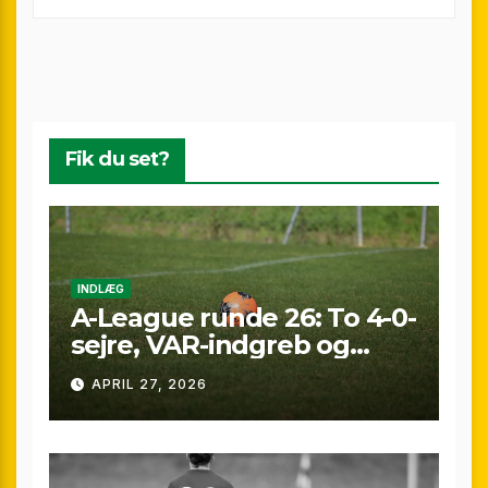
Fik du set?
INDLÆG
A-League runde 26: To 4-0-
sejre, VAR-indgreb og
sene scoringer – fuld
APRIL 27, 2026
gennemgang af
weekenden