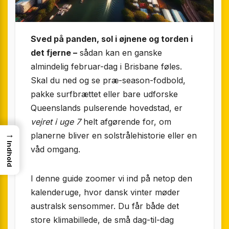
Sved på panden, sol i øjnene og torden i
det fjerne –
sådan kan en ganske
almindelig februar-dag i Brisbane føles.
Skal du ned og se præ-season-fodbold,
pakke surfbrættet eller bare udforske
Queenslands pulserende hovedstad, er
vejret i uge 7
helt afgørende for, om
→
planerne bliver en solstrålehistorie eller en
Indhold
våd omgang.
I denne guide zoomer vi ind på netop den
kalenderuge, hvor dansk vinter møder
australsk sensommer. Du får både det
store klimabillede, de små dag-til-dag