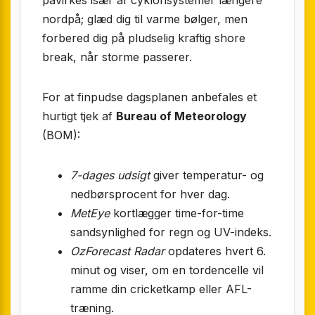
påvirkes især af cyklon­systemer længere
nordpå; glæd dig til varme bølger, men
forbered dig på pludselig kraftig shore
break, når storme passerer.
For at finpudse dagsplanen anbefales et
hurtigt tjek af
Bureau of Meteorology
(BOM):
7-dages udsigt
giver temperatur- og
nedbørs­procent for hver dag.
MetEye
kortlægger time-for-time
sandsynlighed for regn og UV-indeks.
OzForecast Radar
opdateres hvert 6.
minut og viser, om en torden­celle vil
ramme din cricketkamp eller AFL-
træning.