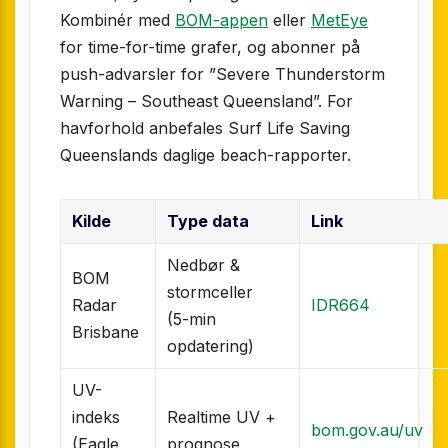
Kombinér med
BOM-appen
eller
MetEye
for time-for-time grafer, og abonner på
push-advarsler for ”Severe Thunderstorm
Warning – Southeast Queensland”. For
havforhold anbefales Surf Life Saving
Queenslands daglige beach-rapporter.
Kilde
Type data
Link
Nedbør &
BOM
stormceller
Radar
IDR664
(5-min
Brisbane
opdatering)
UV-
indeks
Realtime UV +
bom.gov.au/uv
(Eagle
prognose