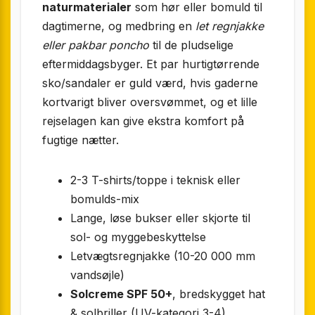
naturmaterialer
som hør eller bomuld til
dagtimerne, og medbring en
let regnjakke
eller pakbar poncho
til de pludselige
eftermiddagsbyger. Et par hurtigtørrende
sko/sandaler er guld værd, hvis gaderne
kortvarigt bliver oversvømmet, og et lille
rejselagen kan give ekstra komfort på
fugtige nætter.
2-3 T-shirts/toppe i teknisk eller
bomulds-mix
Lange, løse bukser eller skjorte til
sol- og mygge­beskyttelse
Letvægtsregnjakke (10-20 000 mm
vandsøjle)
Solcreme SPF 50+
, bredskygget hat
& solbriller (UV-kategori 3-4)