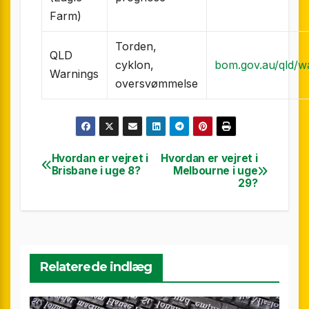
Farm)
Torden,
QLD
cyklon,
bom.gov.au/qld/w
Warnings
oversvømmelse
Hvordan er vejret i
Hvordan er vejret i
Indlægsnavigation
Brisbane i uge 8?
Melbourne i uge
29?
Relaterede indlæg