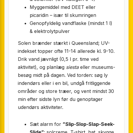
Myggemiddel med DEET eller
picaridin – især til skumringen
Genopfyldelig vandflaske (mindst 1 l)
& elektrolyt­­pulver
Solen brænder stærkt i Queensland; UV-
indekset topper ofte 11-14 allerede kl. 9-10.
Drik vand jævnligt (0,5 l pr. time ved
aktivitet), og planlæg
siesta
eller museums­
besøg midt på dagen. Ved torden: søg ly
indendørs eller i en bil, undgå fritliggende
områder og store træer, og vent mindst 30
min efter sidste lyn før du genoptager
udendørs aktiviteter.
Sæt alarm for
”Slip-Slop-Slap-Seek-
Slide”
: solcreme, T-shirt, hat, skygge