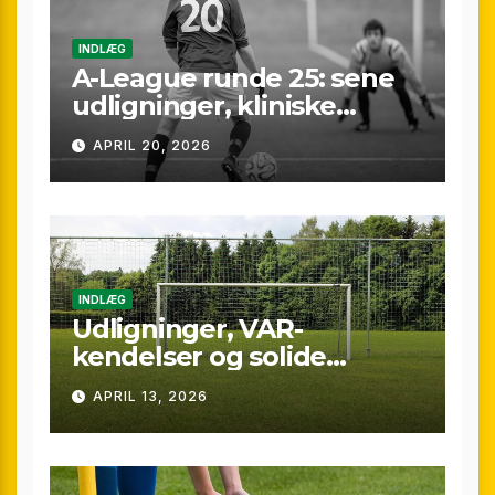
INDLÆG
A-League runde 25: sene
udligninger, kliniske
kontraster og små
APRIL 20, 2026
marginaler
INDLÆG
Udligninger, VAR-
kendelser og solide
præstationer: Overblik
APRIL 13, 2026
over A-League runde 24
(25/26)