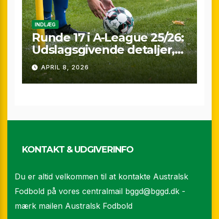
INDLÆG
Runde 17 i A-League 25/26:
Udslagsgivende detaljer,
sene scoringer og VAR-
APRIL 8, 2026
drama
KONTAKT & UDGIVERINFO
Du er altid velkommen til at kontakte Australsk
Fodbold på vores centralmail
bggd@bggd.dk
-
mærk mailen Australsk Fodbold