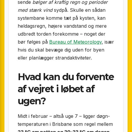
sende
bølger af kraftig regn og perioder
med stærk vind
sydpå. Skulle en sådan
systembane komme tæt på kysten, kan
heldagsregn, højere vandstand og mere
udbredt torden forekomme – noget der
bør følges på
Bureau of Meteorology
, især
hvis du skal bevæge dig uden for byen
eller planlægger strandaktiviteter.
Hvad kan du forvente
af vejret i løbet af
ugen?
Midt i februar – altså uge 7 – ligger døgn­
temperaturen i Brisbane som regel mellem
23 °C om natten og 30-33 °C om dagen
.