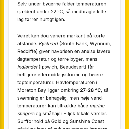
Selv under bygerne falder temperaturen
sjældent under 22 °C, så medbragte lette
lag tørrer hurtigt igen.
Vejret kan dog variere markant på korte
afstande.
Kystnært
(South Bank, Wynnum,
Redcliffe) giver havbrisen en anelse lavere
dag­temperatur og tørre byger, mens
indlandet
(Ipswich, Beaudesert) får
heftigere eftermiddags­storme og højere
top­temperaturer. Havtemperaturen i
Moreton Bay ligger omkring
27-28 °C
, så
svømning er behagelig, men høje vand­
temperaturer kan tiltrække både
marine
stingers
og småhajer – tjek lokale varsler.
Surfforhold på Gold og Sunshine Coast