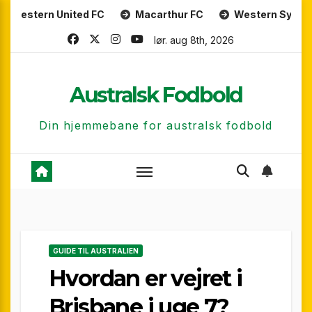
Skip
nited FC
Macarthur FC
Western Sydney Wanderers 
to
lør. aug 8th, 2026
content
Australsk Fodbold
Din hjemmebane for australsk fodbold
GUIDE TIL AUSTRALIEN
Hvordan er vejret i
Brisbane i uge 7?