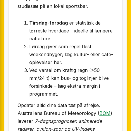
studie­sæt på en lokal sportsbar.
Tirsdag-torsdag
er statistisk de
tørreste hverdage – ideelle til længere
naturture.
Lørdag giver som regel flest
weekendbyger; læg kultur- eller cafe-
oplevelser her.
Ved varsel om kraftig regn (>50
mm/24 t) kan bus- og toglinjer blive
forsinkede – læg ekstra margin i
programmet.
Opdater altid dine data tæt på afrejse.
Australiens Bureau of Meteorology (
BOM
)
leverer
7-døgnsprognoser, anim­erede
radarer, cyklon-spor og UV-indeks
.