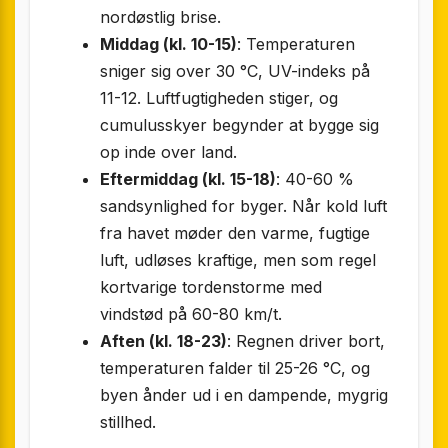
nordøst­lig brise.
Middag (kl. 10-15)
: Temperaturen
sniger sig over 30 °C, UV-indeks på
11-12. Luftfugtigheden stiger, og
cumulusskyer begynder at bygge sig
op inde over land.
Eftermiddag (kl. 15-18)
: 40-60 %
sandsynlighed for byger. Når kold luft
fra havet møder den varme, fugtige
luft, udløses kraftige, men som regel
kortvarige torden­storme med
vindstød på 60-80 km/t.
Aften (kl. 18-23)
: Regnen driver bort,
temperaturen falder til 25-26 °C, og
byen ånder ud i en dampende, myg­rig
stillhed.