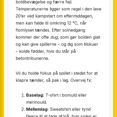
boldbevægelse og færre fejl.
Temperaturerne ligger som regel i den lave
20’er ved kampstart om eftermiddagen,
men kan falde til omkring 12 °C, når
flomlyset tændes. Efter solnedgang
kommer der ofte
dug
, som gør bolden glat
og kan give spillerne – og dig som tilskuer
– kolde fødder, hvis du står på
betontribunerne.
Vil du holde fokus på spillet i stedet for at
klapre tænder, så pak i lag. Overvej fx:
Baselag:
T-shirt i bomuld eller
merinould.
Mellemlag:
Sweatshirt eller tynd
fleece til at tage af/på, hvis solen er