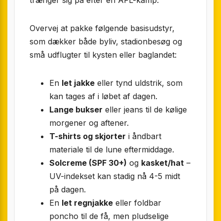
trænger sig på efter en AFL-kamp.
Overvej at pakke følgende basisudstyr,
som dækker både byliv, stadionbesøg og
små udflugter til kysten eller baglandet:
En
let jakke
eller tynd uldstrik, som
kan tages af i løbet af dagen.
Lange bukser
eller jeans til de kølige
morgener og aftener.
T-shirts og skjorter
i åndbart
materiale til de lune eftermiddage.
Solcreme (SPF 30+)
og
kasket/hat
–
UV-indekset kan stadig nå 4-5 midt
på dagen.
En
let regnjakke
eller foldbar
poncho til de få, men pludselige