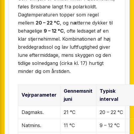
føles Brisbane langt fra polarkoldt.
Dagtemperaturen topper som regel
mellem
20 – 22 °C
, og nætterne dykker til
behagelige
9 – 12 °C
, ofte ledsaget af en
klar stjernehimmel. Kombinationen af høj
breddegradssol og lav luftfugtighed giver
lune eftermiddage, mens skyggen og den
tidlige solnedgang (cirka kl. 17) hurtigt
minder dig om årstiden.
Gennemsnit
Typisk
Vejrparameter
juni
interval
Dagmaks.
21 °C
20 – 22 °C
Natmins.
11 °C
9 – 12 °C