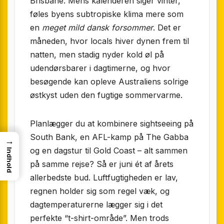
Brisbane. Mens kalenderen siger vinter,
føles byens subtropiske klima mere som
en
meget mild dansk forsommer
. Det er
måneden, hvor locals hiver dynen frem til
natten, men stadig nyder kold øl på
udendørsbarer i dagtimerne, og hvor
besøgende kan opleve Australiens solrige
østkyst uden den fugtige sommervarme.
Planlægger du at kombinere sightseeing på
South Bank, en AFL-kamp på The Gabba
→
og en dagstur til Gold Coast – alt sammen
Indhold
på samme rejse? Så er juni ét af årets
allerbedste bud. Luftfugtigheden er lav,
regnen holder sig som regel væk, og
dagtemperaturerne lægger sig i det
perfekte “t-shirt-område”. Men trods