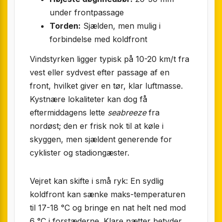
under frontpassage
Torden:
Sjælden, men mulig i
forbindelse med koldfront
Vindstyrken ligger typisk på 10-20 km/t fra
vest eller sydvest efter passage af en
front, hvilket giver en tør, klar luftmasse.
Kystnære lokaliteter kan dog få
eftermiddagens lette
seabreeze
fra
nordøst; den er frisk nok til at køle i
skyggen, men sjældent generende for
cyklister og stadiongæster.
Vejret kan skifte i små ryk: En sydlig
koldfront kan sænke maks-temperaturen
til 17-18 °C og bringe en nat helt ned mod
6 °C i forstæderne. Klare nætter betyder