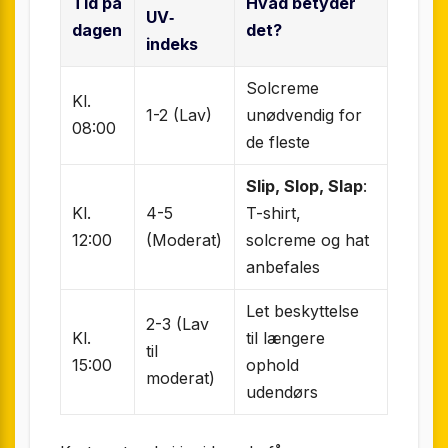
Tid på
Hvad betyder
UV‐
dagen
det?
indeks
Solcreme
Kl.
1-2 (Lav)
unødvendig for
08:00
de fleste
Slip, Slop, Slap
:
Kl.
4-5
T-shirt,
12:00
(Moderat)
solcreme og hat
anbefales
Let beskyttelse
2-3 (Lav
Kl.
til længere
til
15:00
ophold
moderat)
udendørs