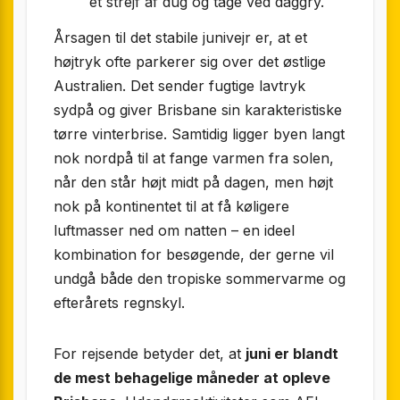
et strejf af dug og tåge ved daggry.
Årsagen til det stabile junivejr er, at et
højtryk ofte parkerer sig over det østlige
Australien. Det sender fugtige lavtryk
sydpå og giver Brisbane sin karakteristiske
tørre vinterbrise. Samtidig ligger byen langt
nok nordpå til at fange varmen fra solen,
når den står højt midt på dagen, men højt
nok på kontinentet til at få køligere
luftmasser ned om natten – en ideel
kombination for besøgende, der gerne vil
undgå både den tropiske sommervarme og
efterårets regnskyl.
For rejsende betyder det, at
juni er blandt
de mest behagelige måneder at opleve