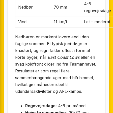
4-6
Nedbør
70 mm
regnvejrsdage
Vind
11 km/t
Let – moderat
Nedbøren er markant lavere end i den
fugtige sommer. Et typisk juni-døgn er
knastørt, og regn falder oftest i form af
korte byger, når
East Coast Lows
eller en
svag koldfront glider ind fra Tasmanhavet.
Resultatet er som regel flere
sammenhængende uger med blå himmel,
hvilket gør måneden ideel til
udendørsaktiviteter og AFL-kampe.
Regnvejrsdage:
4-6 pr. måned
Højeste døgnnedbør:
20-30 mm