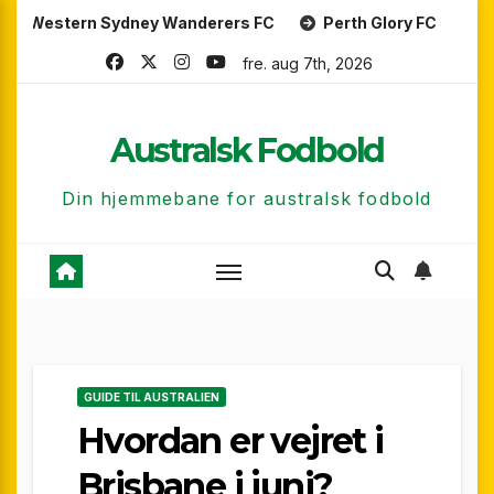
Skip
 Sydney Wanderers FC
Perth Glory FC
Central Coas
to
fre. aug 7th, 2026
content
Australsk Fodbold
Din hjemmebane for australsk fodbold
GUIDE TIL AUSTRALIEN
Hvordan er vejret i
Brisbane i juni?