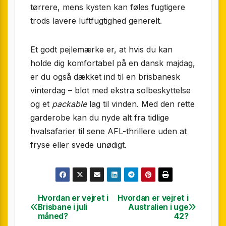
tørrere, mens kysten kan føles fugtigere
trods lavere luftfugtighed generelt.
Et godt pejlemærke er, at hvis du kan
holde dig komfortabel på en dansk majdag,
er du også dækket ind til en brisbanesk
vinterdag – blot med ekstra solbeskyttelse
og et
packable
lag til vinden. Med den rette
garderobe kan du nyde alt fra tidlige
hvalsafarier til sene AFL-thrillere uden at
fryse eller svede unødigt.
Hvordan er vejret i
Hvordan er vejret i
Indlægsnavigation
Brisbane i juli
Australien i uge
måned?
42?