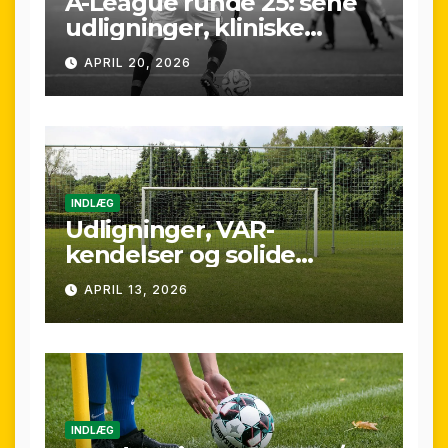
A-League runde 25: sene
udligninger, kliniske
kontraster og små
APRIL 20, 2026
marginaler
INDLÆG
Udligninger, VAR-
kendelser og solide
præstationer: Overblik
APRIL 13, 2026
over A-League runde 24
(25/26)
INDLÆG