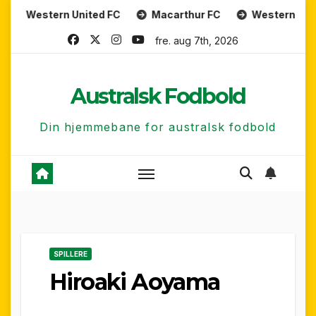
Skip
tern United FC
Macarthur FC
Western Sydney Wan
to
fre. aug 7th, 2026
content
Australsk Fodbold
Din hjemmebane for australsk fodbold
SPILLERE
Hiroaki Aoyama