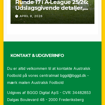
Runde 17 i A-League 25/26:
Udslagsgivende detaljer,
sene scoringer og VAR-
APRIL 8, 2026
drama
KONTAKT & UDGIVERINFO
Du er altid velkommen til at kontakte Australsk
Fodbold på vores centralmail
bggd@bggd.dk
-
mærk mailen Australsk Fodbold
Udgives af BGGD Digital ApS - CVR: 34482853
Dalgas Boulevard 48 - 2000 Frederiksberg