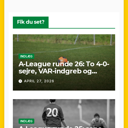
Fik du set?
INDLÆG
A-League runde 26: To 4-0-
sejre, VAR-indgreb og
sene scoringer – fuld
APRIL 27, 2026
gennemgang af
weekenden
INDLÆG