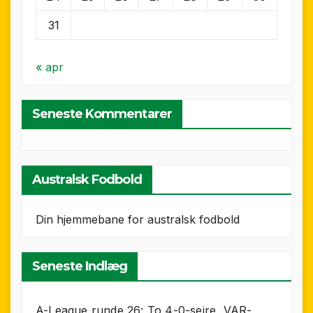
31
« apr
Seneste Kommentarer
Australsk Fodbold
Din hjemmebane for australsk fodbold
Seneste Indlæg
A-League runde 26: To 4-0-sejre, VAR-