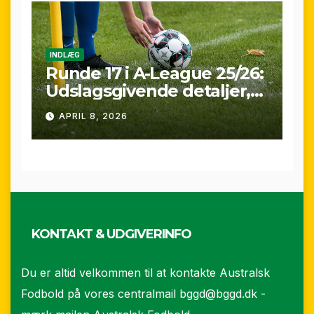
INDLÆG
Runde 17 i A-League 25/26:
Udslagsgivende detaljer,
sene scoringer og VAR-
APRIL 8, 2026
drama
KONTAKT & UDGIVERINFO
Du er altid velkommen til at kontakte Australsk
Fodbold på vores centralmail
bggd@bggd.dk
-