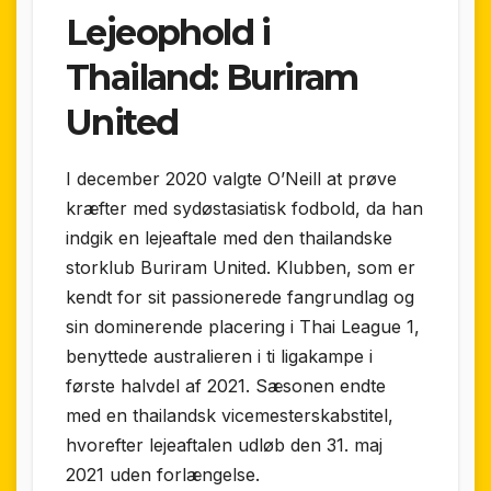
Lejeophold i
Thailand: Buriram
United
I december 2020 valgte O’Neill at prøve
kræfter med sydøstasiatisk fodbold, da han
indgik en lejeaftale med den thailandske
storklub Buriram United. Klubben, som er
kendt for sit passionerede fan­grundlag og
sin dominerende placering i Thai League 1,
benyttede australieren i ti liga­kampe i
første halvdel af 2021. Sæsonen endte
med en thailandsk vice­mesterskabstitel,
hvorefter leje­aftalen udløb den 31. maj
2021 uden forlængelse.