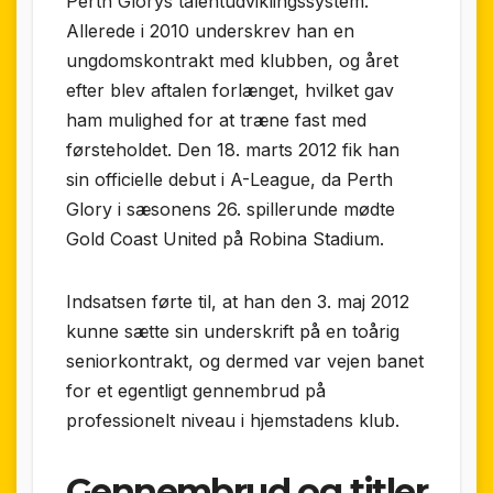
Perth Glorys talent­udviklings­system.
Allerede i 2010 underskrev han en
ungdoms­kontrakt med klubben, og året
efter blev aftalen forlænget, hvilket gav
ham mulighed for at træne fast med
førsteholdet. Den 18. marts 2012 fik han
sin officielle debut i A-League, da Perth
Glory i sæsonens 26. spillerunde mødte
Gold Coast United på Robina Stadium.
Indsatsen førte til, at han den 3. maj 2012
kunne sætte sin underskrift på en toårig
senior­kontrakt, og dermed var vejen banet
for et egentligt gennembrud på
professionelt niveau i hjem­stadens klub.
Gennembrud og titler