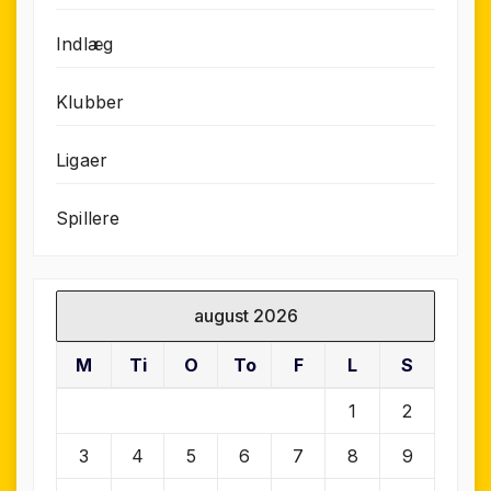
Indlæg
Klubber
Ligaer
Spillere
august 2026
M
Ti
O
To
F
L
S
1
2
3
4
5
6
7
8
9