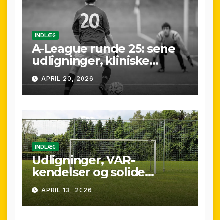
INDLÆG
A-League runde 25: sene
udligninger, kliniske
kontraster og små
APRIL 20, 2026
marginaler
INDLÆG
Udligninger, VAR-
kendelser og solide
præstationer: Overblik
APRIL 13, 2026
over A-League runde 24
(25/26)