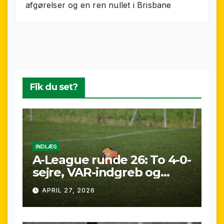
afgørelser og en ren nullet i Brisbane
Fik du set?
INDLÆG
A-League runde 26: To 4-0-
sejre, VAR-indgreb og
sene scoringer – fuld
APRIL 27, 2026
gennemgang af
weekenden