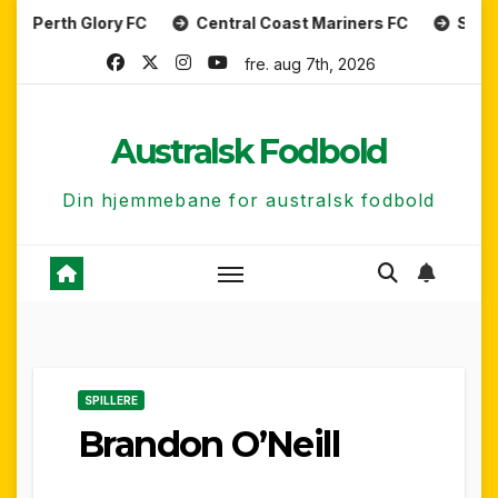
Skip
 Glory FC
Central Coast Mariners FC
Sydney FC
to
fre. aug 7th, 2026
content
Australsk Fodbold
Din hjemmebane for australsk fodbold
SPILLERE
Brandon O’Neill