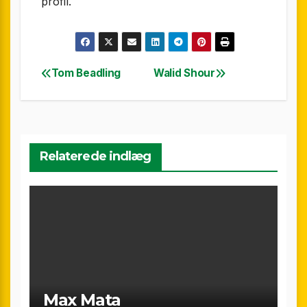
profil.
Tom Beadling
Walid Shour
Indlægsnavigation
Relaterede indlæg
Max Mata