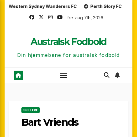
Skip
rn Sydney Wanderers FC
Perth Glory FC
Central C
to
fre. aug 7th, 2026
content
Australsk Fodbold
Din hjemmebane for australsk fodbold
SPILLERE
Bart Vriends