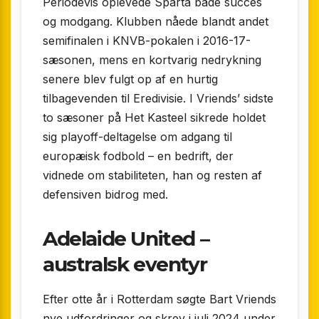
Periodevis oplevede Sparta både succes
og modgang. Klubben nåede blandt andet
semifinalen i KNVB-pokalen i 2016-17-
sæsonen, mens en kortvarig nedrykning
senere blev fulgt op af en hurtig
tilbagevenden til Eredivisie. I Vriends’ sidste
to sæsoner på Het Kasteel sikrede holdet
sig playoff-deltagelse om adgang til
europæisk fodbold – en bedrift, der
vidnede om stabiliteten, han og resten af
defensiven bidrog med.
Adelaide United –
australsk eventyr
Efter otte år i Rotterdam søgte Bart Vriends
nye udfordringer og skrev i juli 2024 under