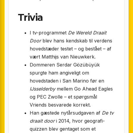
Trivia
I tv-programmet
De Wereld Draait
Door
blev hans kendskab til verdens
hovedstæder testet – og bestået – af
vært Matthijs van Nieuwkerk.
Dommeren Serdar Gözübüyük
spurgte ham angiveligt om
hovedstaden i San Marino før en
IJsselderby
mellem Go Ahead Eagles
og PEC Zwolle – et spørgsmål
Vriends besvarede korrekt.
Han gæstede nytårsudgaven af
De tv
draait door
i 2014, hvor geografi-
quizzen blev gentaget som et