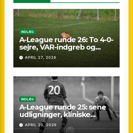
INDLÆG
A-League runde 26: To 4-0-
sejre, VAR-indgreb og
sene scoringer – fuld
APRIL 27, 2026
gennemgang af
weekenden
INDLÆG
A-League runde 25: sene
udligninger, kliniske
kontraster og små
APRIL 20, 2026
marginaler