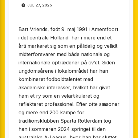
JUL 27, 2025
Bart Vriends, født 9. maj 1991 i Amersfoort
i det centrale Holland, har i mere end et
årti markeret sig som en pålidelig og vellidt
midterforsvarer med både nationale og
internationale optrædener på cv’et. Siden
ungdomsårene i lokalområdet har han
kombineret fodboldtalentet med
akademiske interesser, hvilket har givet
ham et ry som en velartikuleret og
reflekteret professionel. Efter otte sæsoner
og mere end 200 kampe for
traditionsklubben Sparta Rotterdam tog
han i sommeren 2024 springet til den
australske A-League, hvor han har sluttet