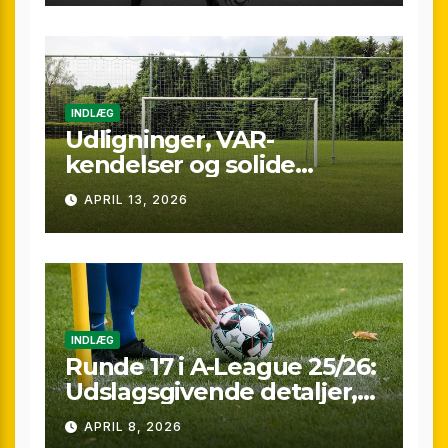
INDLÆG
Udligninger, VAR-
kendelser og solide
præstationer: Overblik
APRIL 13, 2026
over A-League runde 24
(25/26)
INDLÆG
Runde 17 i A-League 25/26:
Udslagsgivende detaljer,
sene scoringer og VAR-
APRIL 8, 2026
drama