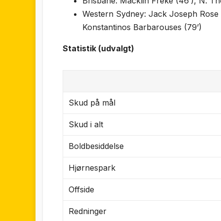
Brisbane: Macklin Freke (46’), N. T
Western Sydney: Jack Joseph Rose (
Konstantinos Barbarouses (79’)
Statistik (udvalgt)
Skud på mål
Skud i alt
Boldbesiddelse
Hjørnespark
Offside
Redninger