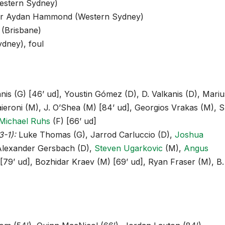
Western Sydney)
 for Aydan Hammond (Western Sydney)
 (Brisbane)
ydney), foul
s (G) [46’ ud], Youstin Gómez (D), D. Valkanis (D), Mariu
eroni (M), J. O’Shea (M) [84’ ud], Georgios Vrakas (M), S
Michael Ruhs
(F) [66’ ud]
-1):
Luke Thomas (G), Jarrod Carluccio (D),
Joshua
, Alexander Gersbach (D),
Steven Ugarkovic
(M),
Angus
[79’ ud], Bozhidar Kraev (M) [69’ ud], Ryan Fraser (M), B.