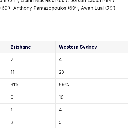
hom (54’), Quinn MacNicol (66’), Jordan Lauton (84’)
69’), Anthony Pantazopoulos (69’), Awan Lual (79’),
Brisbane
Western Sydney
7
4
11
23
31%
69%
0
10
1
4
2
5