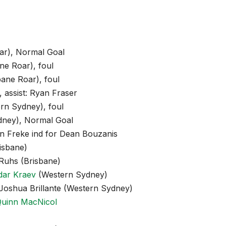
oar), Normal Goal
ane Roar), foul
bane Roar), foul
, assist: Ryan Fraser
tern Sydney), foul
ydney), Normal Goal
in Freke ind for Dean Bouzanis
isbane)
 Ruhs (Brisbane)
dar Kraev
(Western Sydney)
Joshua Brillante (Western Sydney)
uinn MacNicol