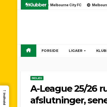
Skip
Klubber
Melbourne City FC
Melbourne Victo
to
content
FORSIDE
LIGAER
KLUB
INDLÆG
A-League 25/26 ru
→
Indhold
afslutninger, sene