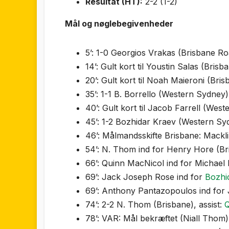
Resultat (HT):
2-2 (1-2)
Mål og nøglebegivenheder
5’: 1-0 Georgios Vrakas (Brisbane R
14’: Gult kort til Youstin Salas (Brisb
20’: Gult kort til Noah Maieroni (Bris
35’: 1-1 B. Borrello (Western Sydney)
40’: Gult kort til Jacob Farrell (Wes
45’: 1-2 Bozhidar Kraev (Western S
46’: Målmandsskifte Brisbane: Mackl
54’: N. Thom ind for Henry Hore (Br
66’: Quinn MacNicol ind for Michael
69’: Jack Joseph Rose ind for
Bozhi
69’: Anthony Pantazopoulos ind for 
74’: 2-2 N. Thom (Brisbane), assist:
Q
78’: VAR: Mål bekræftet (Niall Thom)