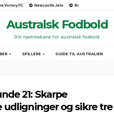
ry FC
Newcastle Jets
Brisbane Roar
Adelaide
Australsk Fodbold
Din hjemmebane for australsk fodbold
BER
SPILLERE
GUIDE TIL AUSTRALIEN
nde 21: Skarpe
 udligninger og sikre tre