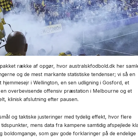
pakket række af opgør, hvor australskfodbold.dk her saml
gerne og de mest markante statistiske tendenser; vi så en
t hjemmesejr i Wellington, en sen udligning i Gosford, et
 en overbevisende offensiv præstation i Melbourne og et
t, klinisk afslutning efter pausen.
ål og taktiske justeringer med tydelig effekt, hvor flere
e tidspunkter, mens data fra kampene samtidig afspejlede kl
pil og boldomgange, som gav gode forklaringer på de endelige