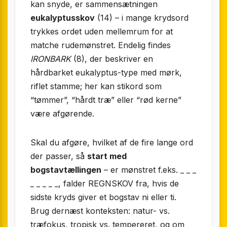
kan snyde, er sammensætningen
eukalyptusskov
(14) – i mange krydsord
trykkes ordet uden mellemrum for at
matche rudemønstret. Endelig findes
IRONBARK
(8), der beskriver en
hårdbarket eukalyptus-type med mørk,
riflet stamme; her kan stikord som
“tømmer”, “hårdt træ” eller “rød kerne”
være afgørende.
Skal du afgøre, hvilket af de fire lange ord
der passer, så
start med
bogstavtællingen
– er mønstret f.eks. _ _ _
_ _ _ _ _, falder REGNSKOV fra, hvis de
sidste kryds giver et bogstav ni eller ti.
Brug dernæst konteksten: natur- vs.
træfokus, tropisk vs. tempereret, og om