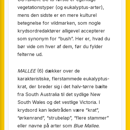
vegetationstyper (og eukalyptus-arter),
mens den sidste er en mere kulturel
betegnelse for vildmarken, som nogle
krydsord­redaktører alligevel accepterer
som synonym for “bush”. Her er, hvad du
bør vide om hver af dem, før du fylder
felterne ud.
MALLEE
(6) dækker over de
karakteristiske, flerstammede eukalyptus-
krat, der breder sig i det halv-tørre bælte
fra South Australia til det sydlige New
South Wales og det vestlige Victoria. I
krydsord kan ledetråden være “krat”,
“ørkenrand”, “strubelap”, “flere stammer”
eller navne på arter som
Blue Mallee
.