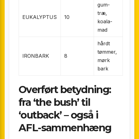
gum-
træ,
EUKALYPTUS
10
koala-
mad
hårdt
tømmer,
IRONBARK
8
mørk
bark
Overført betydning:
fra ‘the bush’ til
‘outback’ – også i
AFL-sammenhæng