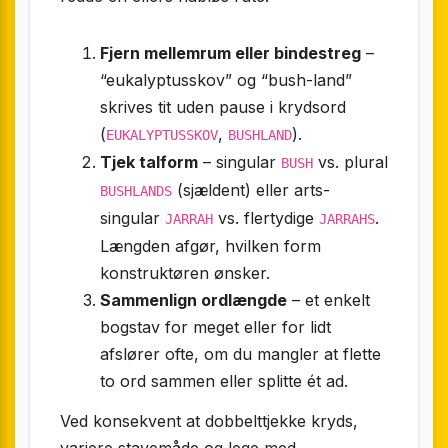
Fjern mellemrum eller bindestreg
–
“eukalyptusskov” og “bush-land”
skrives tit uden pause i krydsord
(
,
).
EUKALYPTUSSKOV
BUSHLAND
Tjek talform
– singular
vs. plural
BUSH
(sjældent) eller arts-
BUSHLANDS
singular
vs. flertydige
.
JARRAH
JARRAHS
Længden afgør, hvilken form
konstruktøren ønsker.
Sammenlign ordlængde
– et enkelt
bogstav for meget eller for lidt
afslører ofte, om du mangler at flette
to ord sammen eller splitte ét ad.
Ved konsekvent at dobbelttjekke kryds,
variere stavemåde og lege med