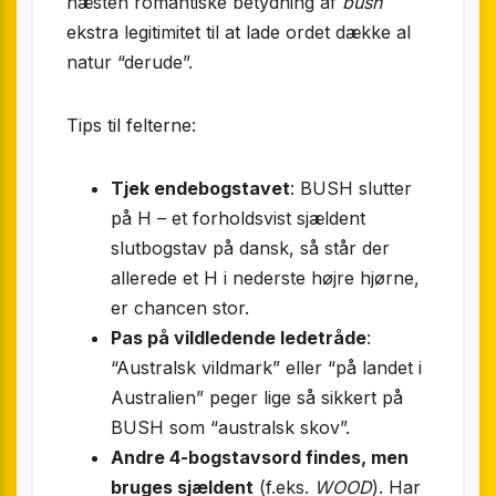
næsten romantiske betydning af
bush
ekstra legitimitet til at lade ordet dække al
natur “derude”.
Tips til felterne:
Tjek endebogstavet
: BUSH slutter
på H – et forholdsvist sjældent
slutbogstav på dansk, så står der
allerede et H i nederste højre hjørne,
er chancen stor.
Pas på vildledende ledetråde
:
“Australsk vildmark” eller “på landet i
Australien” peger lige så sikkert på
BUSH som “australsk skov”.
Andre 4-bogstavsord findes, men
bruges sjældent
(f.eks.
WOOD
). Har