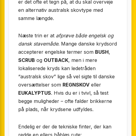
er det ofte et tegn på, at du skal overveje
en alternativ australsk skovtype med
samme længde.
Næste trin er at
afprøve både engelsk og
dansk stavemåde
. Mange danske krydsord
accepterer engelske termer som
BUSH
,
SCRUB
og
OUTBACK
, men i mere
lokaliserede kryds kan ledetråden
“australsk skov” lige så vel sigte til danske
oversættelser som
REGNSKOV
eller
EUKALYPTUS
. Hvis du er i tvivl, så test
begge muligheder – ofte falder brikkerne
på plads, når krydsene udfyldes.
Endelig er der de tekniske finter, der kan
redde en ellers håbløs rute: