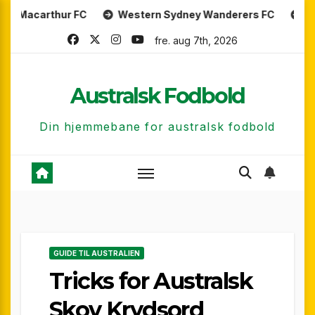
Skip
hur FC
Western Sydney Wanderers FC
Perth Glory 
to
fre. aug 7th, 2026
content
Australsk Fodbold
Din hjemmebane for australsk fodbold
GUIDE TIL AUSTRALIEN
Tricks for Australsk
Skov Krydsord