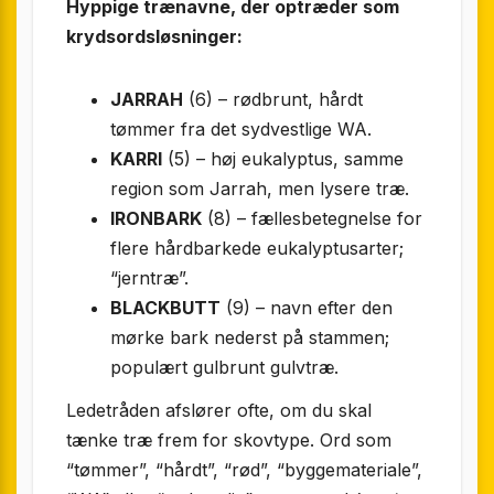
Hyppige trænavne, der optræder som
krydsordsløsninger:
JARRAH
(6) – rødbrunt, hårdt
tømmer fra det sydvestlige WA.
KARRI
(5) – høj eukalyptus, samme
region som Jarrah, men lysere træ.
IRONBARK
(8) – fællesbetegnelse for
flere hårdbarkede eukalyptusarter;
“jerntræ”.
BLACKBUTT
(9) – navn efter den
mørke bark nederst på stammen;
populært gulbrunt gulvtræ.
Ledetråden afslører ofte, om du skal
tænke træ frem for skovtype. Ord som
“tømmer”, “hårdt”, “rød”, “byggemateriale”,