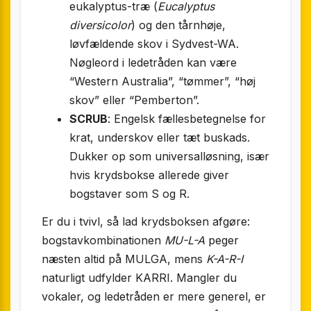
eukalyptus-træ (
Eucalyptus
diversicolor
) og den tårnhøje,
løvfældende skov i Sydvest-WA.
Nøgleord i ledetråden kan være
“Western Australia”, “tømmer”, “høj
skov” eller “Pemberton”.
SCRUB
: Engelsk fællesbetegnelse for
krat, underskov eller tæt buskads.
Dukker op som universalløsning, især
hvis krydsbokse allerede giver
bogstaver som S og R.
Er du i tvivl, så lad krydsboksen afgøre:
bogstavkombinationen
MU-L-A
peger
næsten altid på MULGA, mens
K-A-R-I
naturligt udfylder KARRI. Mangler du
vokaler, og ledetråden er mere generel, er