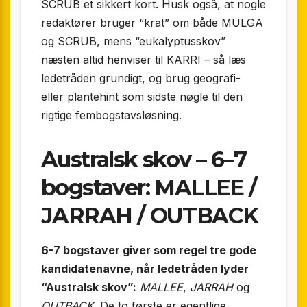
SCRUB et sikkert kort. Husk også, at nogle
redaktører bruger “krat” om både MULGA
og SCRUB, mens “eukalyptusskov”
næsten altid henviser til KARRI – så læs
ledetråden grundigt, og brug geografi-
eller plantehint som sidste nøgle til den
rigtige fembogstavsløsning.
Australsk skov – 6–7
bogstaver: MALLEE /
JARRAH / OUTBACK
6-7 bogstaver giver som regel tre gode
kandidatenavne, når ledetråden lyder
“Australsk skov”:
MALLEE
,
JARRAH
og
OUTBACK
. De to første er egentlige