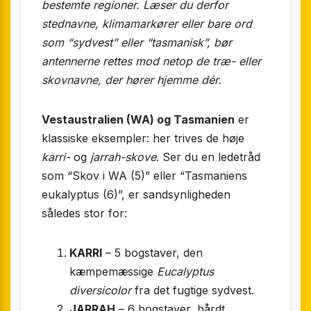
bestemte regioner. Læser du derfor
stednavne, klima­markører eller bare ord
som “sydvest” eller “tasmanisk”, bør
antennerne rettes mod netop de træ- eller
skovnavne, der hører hjemme dér.
Vest­australien (WA) og Tasmanien
er
klassiske eksempler: her trives de høje
karri-
og
jarrah-skove
. Ser du en ledetråd
som “Skov i WA (5)” eller “Tasmaniens
eukalyptus (6)”, er sandsynligheden
således stor for:
KARRI
– 5 bogstaver, den
kæmpemæssige
Eucalyptus
diversicolor
fra det fugtige sydvest.
JARRAH
– 6 bogstaver, hårdt