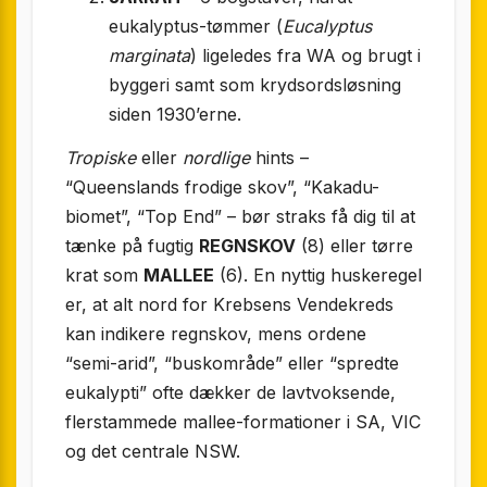
eukalyptus-tømmer (
Eucalyptus
marginata
) ligeledes fra WA og brugt i
byggeri samt som krydsordsløsning
siden 1930’erne.
Tropiske
eller
nordlige
hints –
“Queenslands frodige skov”, “Kakadu-
biomet”, “Top End” – bør straks få dig til at
tænke på fugtig
REGNSKOV
(8) eller tørre
krat som
MALLEE
(6). En nyttig huskeregel
er, at alt nord for Krebsens Vendekreds
kan indikere regnskov, mens ordene
“semi-arid”, “buskområde” eller “spredte
eukalypti” ofte dækker de lavtvoksende,
fler­stammede mallee-formationer i SA, VIC
og det centrale NSW.