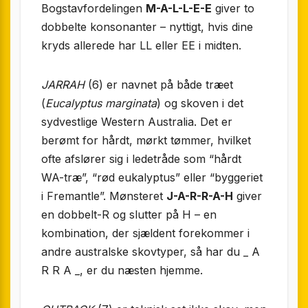
Bogstavfordelingen
M-A-L-L-E-E
giver to
dobbelte konsonanter – nyttigt, hvis dine
kryds allerede har LL eller EE i midten.
JARRAH
(6) er navnet på både træet
(
Eucalyptus marginata
) og skoven i det
sydvestlige Western Australia. Det er
berømt for hårdt, mørkt tømmer, hvilket
ofte afslører sig i ledetråde som “hårdt
WA-træ”, “rød eukalyptus” eller “byggeriet
i Fremantle”. Mønsteret
J-A-R-R-A-H
giver
en dobbelt-R og slutter på H – en
kombination, der sjældent forekommer i
andre australske skovtyper, så har du _ A
R R A _, er du næsten hjemme.