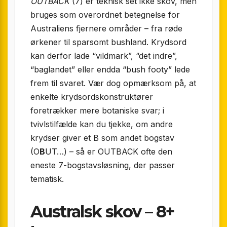
OUTBACK
(7) er teknisk set ikke skov, men
bruges som overordnet betegnelse for
Australiens fjernere områder – fra røde
ørkener til sparsomt bushland. Krydsord
kan derfor lade “vildmark”, “det indre”,
“baglandet” eller endda “bush footy” lede
frem til svaret. Vær dog opmærksom på, at
enkelte krydsordskonstruktører
foretrækker mere botaniske svar; i
tvivlstilfælde kan du tjekke, om andre
krydser giver et B som andet bogstav
(O
B
UT…) – så er OUTBACK ofte den
eneste 7-bogstavsløsning, der passer
tematisk.
Australsk skov – 8+