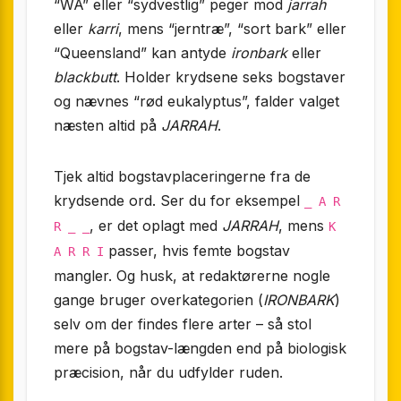
“WA” eller “sydvestlig” peger mod
jarrah
eller
karri
, mens “jerntræ”, “sort bark” eller
“Queensland” kan antyde
ironbark
eller
blackbutt
. Holder krydsene seks bogstaver
og nævnes “rød eukalyptus”, falder valget
næsten altid på
JARRAH
.
Tjek altid bogstavplaceringerne fra de
krydsende ord. Ser du for eksempel
_ A R
, er det oplagt med
JARRAH
, mens
R _ _
K
passer, hvis femte bogstav
A R R I
mangler. Og husk, at redaktørerne nogle
gange bruger overkategorien (
IRONBARK
)
selv om der findes flere arter – så stol
mere på bogstav-længden end på biologisk
præcision, når du udfylder ruden.