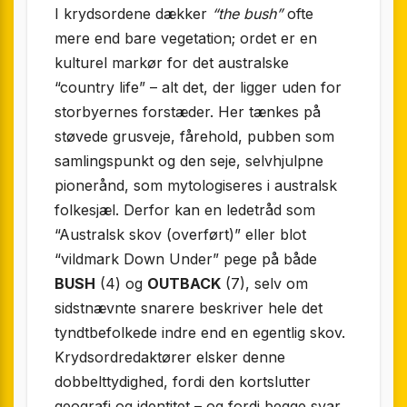
I krydsordene dækker
“the bush”
ofte
mere end bare vegetation; ordet er en
kulturel markør for det australske
“country life” – alt det, der ligger uden for
storbyernes forstæder. Her tænkes på
støvede grusveje, fårehold, pubben som
samlingspunkt og den seje, selvhjulpne
pionerånd, som mytologiseres i australsk
folkesjæl. Derfor kan en ledetråd som
“Australsk skov (overført)” eller blot
“vildmark Down Under” pege på både
BUSH
(4) og
OUTBACK
(7), selv om
sidstnævnte snarere beskriver hele det
tyndtbefolkede indre end en egentlig skov.
Krydsord­redaktører elsker denne
dobbelttydighed, fordi den kortslutter
geografi og identitet – og fordi begge svar