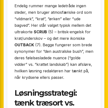
Endelig rummer mange ledetråde ingen
steder, men bruger atmosfæriske ord som
“vildmark”, “krat”, “ørken” eller “ude
bagved”. Her står valget typisk mellem det
ultrakorte
SCRUB
(5) – britisk-engelsk for
krat/underskov – og det mere ikoniske
OUTBACK
(7). Begge fungerer som brede
synonymer for “den australske bush”, men
deres følelses­ladede nuance (“golde
vidder” vs. “krattet landskab”) kan afsløre,
hvilken løsning redaktøren har tænkt på,
når krydsene ellers passer.
Løsningsstrategi:
tænk træsort vs.