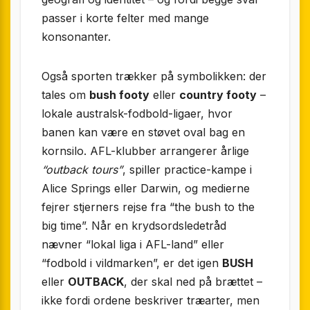
passer i korte felter med mange
konsonanter.
Også sporten trækker på symbolikken: der
tales om
bush footy
eller
country footy
–
lokale australsk-fodbold-ligaer, hvor
banen kan være en støvet oval bag en
kornsilo. AFL-klubber arrangerer årlige
“outback tours”
, spiller practice-kampe i
Alice Springs eller Darwin, og medierne
fejrer stjerners rejse fra “the bush to the
big time”. Når en krydsords­ledetråd
nævner “lokal liga i AFL-land” eller
“fodbold i vildmarken”, er det igen
BUSH
eller
OUTBACK
, der skal ned på brættet –
ikke fordi ordene beskriver træarter, men