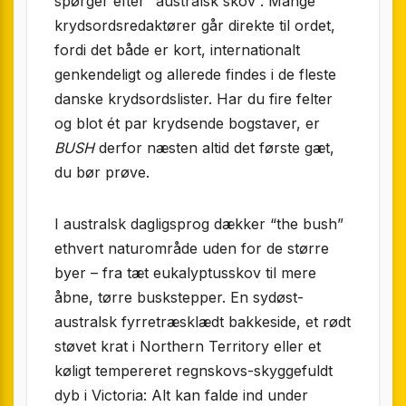
spørger efter “australsk skov”. Mange
krydsordsredaktører går direkte til ordet,
fordi det både er kort, internationalt
genkendeligt og allerede findes i de fleste
danske krydsordslister. Har du fire felter
og blot ét par krydsende bogstaver, er
BUSH
derfor næsten altid det første gæt,
du bør prøve.
I australsk dagligsprog dækker “the bush”
ethvert naturområde uden for de større
byer – fra tæt eukalyptusskov til mere
åbne, tørre buskstepper. En sydøst­
australsk fyrretræsklædt bakkeside, et rødt
støvet krat i Northern Territory eller et
køligt tempereret regnskovs-skyggefuldt
dyb i Victoria: Alt kan falde ind under