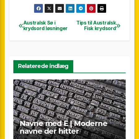
Australsk Sø i
Tips til Australsk
Indlægsnavigation
krydsord løsninger
Fisk krydsord
Relaterede indlæg
Navne med E | Moderne
navne der hitter