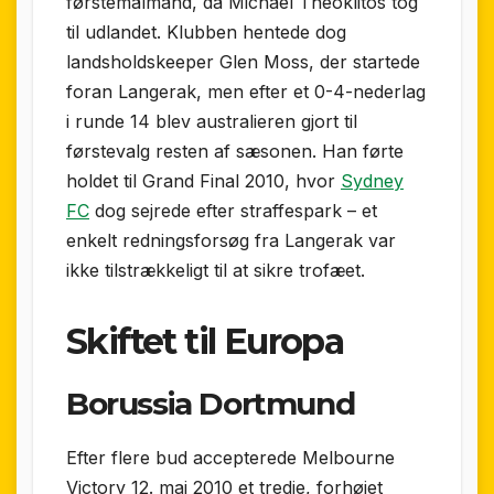
førstemålmand, da Michael Theoklitos tog
til udlandet. Klubben hentede dog
landsholdskeeper Glen Moss, der startede
foran Langerak, men efter et 0-4-nederlag
i runde 14 blev australieren gjort til
førstevalg resten af sæsonen. Han førte
holdet til Grand Final 2010, hvor
Sydney
FC
dog sejrede efter straffespark – et
enkelt redningsforsøg fra Langerak var
ikke tilstrækkeligt til at sikre trofæet.
Skiftet til Europa
Borussia Dortmund
Efter flere bud accepterede Melbourne
Victory 12. maj 2010 et tredje, forhøjet