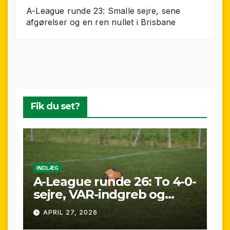
A-League runde 23: Smalle sejre, sene
afgørelser og en ren nullet i Brisbane
Fik du set?
INDLÆG
A-League runde 26: To 4-0-
sejre, VAR-indgreb og
sene scoringer – fuld
APRIL 27, 2026
gennemgang af