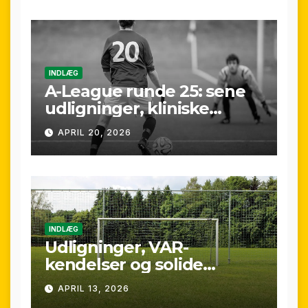
weekenden
INDLÆG
A-League runde 25: sene
udligninger, kliniske
kontraster og små
APRIL 20, 2026
marginaler
INDLÆG
Udligninger, VAR-
kendelser og solide
præstationer: Overblik
APRIL 13, 2026
over A-League runde 24