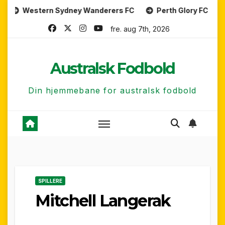
Skip
tern Sydney Wanderers FC
Perth Glory FC
Central 
to
fre. aug 7th, 2026
content
Australsk Fodbold
Din hjemmebane for australsk fodbold
SPILLERE
Mitchell Langerak