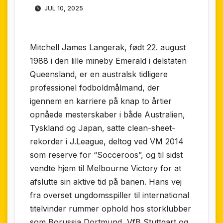
JUL 10, 2025
Mitchell James Langerak, født 22. august
1988 i den lille mineby Emerald i delstaten
Queensland, er en australsk tidligere
professionel fodboldmålmand, der
igennem en karriere på knap to årtier
opnåede mesterskaber i både Australien,
Tyskland og Japan, satte clean-sheet-
rekorder i J.League, deltog ved VM 2014
som reserve for “Socceroos”, og til sidst
vendte hjem til Melbourne Victory for at
afslutte sin aktive tid på banen. Hans vej
fra overset ungdomsspiller til international
titelvinder rummer ophold hos storklubber
som Borussia Dortmund, VfB Stuttgart og