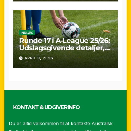
(25/26)
INDLÆG
Runde 17 i A-League 25/26:
Udslagsgivende detaljer,
sene scoringer og VAR-
APRIL 8, 2026
drama
KONTAKT & UDGIVERINFO
Du er altid velkommen til at kontakte Australsk