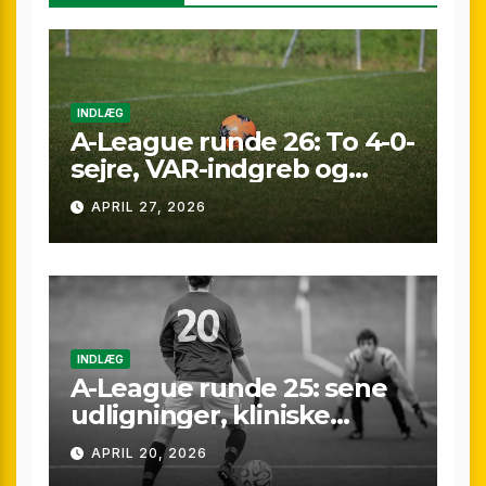
INDLÆG
A-League runde 26: To 4-0-
sejre, VAR-indgreb og
sene scoringer – fuld
APRIL 27, 2026
gennemgang af
weekenden
INDLÆG
A-League runde 25: sene
udligninger, kliniske
kontraster og små
APRIL 20, 2026
marginaler