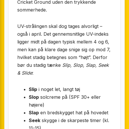
Cricket Ground uden den trykkende
sommerhede.
UV-strålingen skal dog tages alvorligt –
også i april. Det gennemsnitlige UV-indeks
ligger midt på dagen typisk mellem 4 og 6,
men kan på klare dage snige sig op mod 7,
hvilket stadig betegnes som “højt”. Derfor
bør du stadig tænke
Slip, Slop, Slap, Seek
& Slide
:
Slip
i noget let, langt tøj
Slop
solcreme på (SPF 30+ eller
højere)
Slap
en bredskygget hat på hovedet
Seek
skygge i de skarpeste timer (kl.
11-15)