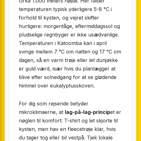
cirka 1.000 meters højde. Her falder
temperaturen typisk yderligere 5-8 °C i
forhold til kysten, og vejret skifter
hurtigere: morgentåge, eftermiddagssol og
pludselige regnbyger er ikke usædvanlige.
Temperaturen i Katoomba kan i april
svinge mellem 7 °C om natten og 17 °C om
dagen, så en varm trøje eller let dunjakke
er guld værd, især hvis du planlægger at
blive efter solnedgang for at se glødende
himmel over eukalyptusskoven.
For dig som rejsende betyder
mikroklimaerne, at
lag-på-lag-princip
et er
nøglen til komfort: T-shirt og let skjorte til
kysten, men hav en fleecetrøje klar, hvis
du tager tog eller bil vestpå. Tjek lokale