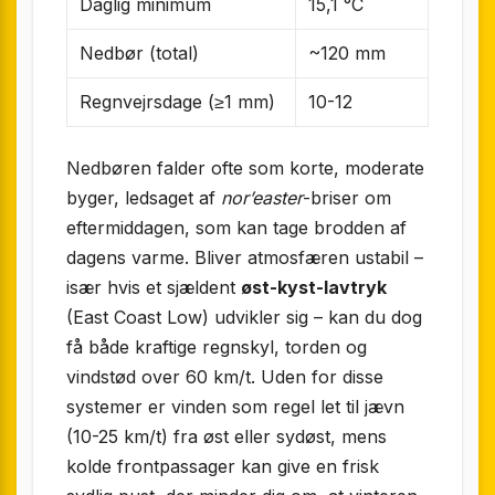
Daglig minimum
15,1 °C
Nedbør (total)
~120 mm
Regnvejrsdage (≥1 mm)
10-12
Nedbøren falder ofte som korte, moderate
byger, ledsaget af
nor’easter
-briser om
eftermiddagen, som kan tage brodden af
dagens varme. Bliver atmosfæren ustabil –
især hvis et sjældent
øst-kyst-lavtryk
(East Coast Low) udvikler sig – kan du dog
få både kraftige regnskyl, torden og
vindstød over 60 km/t. Uden for disse
systemer er vinden som regel let til jævn
(10-25 km/t) fra øst eller sydøst, mens
kolde frontpassager kan give en frisk