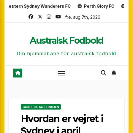
Skip
n Sydney Wanderers FC
Perth Glory FC
Central Coa
to
fre. aug 7th, 2026
content
Australsk Fodbold
Din hjemmebane for australsk fodbold
GUIDE TIL AUSTRALIEN
Hvordan er vejret i
Sydney i april