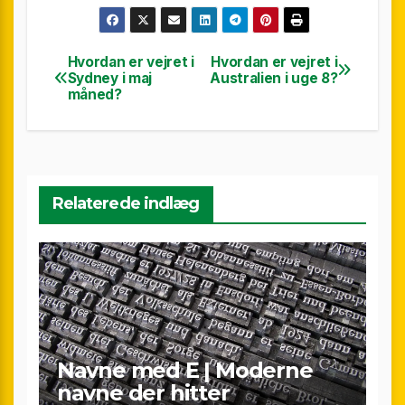
Hvordan er vejret i
Hvordan er vejret i
Indlægsnavigation
Sydney i maj
Australien i uge 8?
måned?
Relaterede indlæg
Navne med E | Moderne
navne der hitter