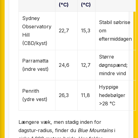
(°C)
(°C)
Sydney
Stabil søbrise
Observatory
22,7
15,3
om
Hill
eftermiddagen
(CBD/kyst)
Større
Parramatta
24,6
12,7
døgnspænd;
(indre vest)
mindre vind
Hyppige
Penrith
26,3
11,8
hedebølger
(ydre vest)
>28 °C
Længere væk, men stadig inden for
dagstur-radius, finder du
Blue Mountains
i