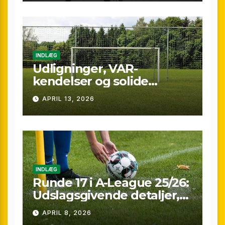
INDLÆG
Udligninger, VAR-
kendelser og solide
præstationer: Overblik
APRIL 13, 2026
over A-League runde 24
(25/26)
INDLÆG
Runde 17 i A-League 25/26:
Udslagsgivende detaljer,
sene scoringer og VAR-
APRIL 8, 2026
drama