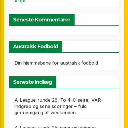
« apr
Seneste Kommentarer
Australsk Fodbold
Din hjemmebane for australsk fodbold
Seneste Indlæg
A-League runde 26: To 4-0-sejre, VAR-
indgreb og sene scoringer – fuld
gennemgang af weekenden
A-League runde 25: sene udligninger,