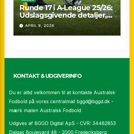
Runde 17 i A-League 25/26:
Udslagsgivende detaljer,
sene scoringer og VAR-
APRIL 8, 2026
drama
KONTAKT & UDGIVERINFO
Du er altid velkommen til at kontakte Australsk
Fodbold på vores centralmail
bggd@bggd.dk
-
mærk mailen Australsk Fodbold
Udgives af BGGD Digital ApS - CVR: 34482853
Dalgas Boulevard 48 - 2000 Frederiksberg