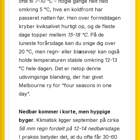
ofte til
7-10 °C
– nogle gange helt ned
omkring 5 °C, hvis en koldfront har
passeret natten før. Hen over formiddagen
kryber kviksølvet hurtigt op, og de fleste
dage topper mellem
15-18 °C
. På de
luneste forårsdage kan du snige dig over
20 °C, men regn- eller blæsevejr kan også
holde temperaturen stabile omkring 12-13
°C hele dagen. Det er netop denne
udsvingsrige blanding, der har givet
Melbourne ry for “four seasons in one
day”.
Nedbør kommer i korte, men hyppige
byger
. Klimatisk ligger september på cirka
58 mm regn fordelt på 12-14 nedbørsdage
.
I praksis betyder det, at du ofte får 30-60