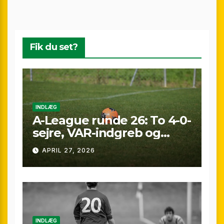
Fik du set?
INDLÆG
A-League runde 26: To 4-0-
sejre, VAR-indgreb og
sene scoringer – fuld
APRIL 27, 2026
gennemgang af
weekenden
INDLÆG