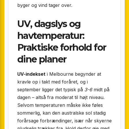
byger og vind tager over.
UV, dagslys og
havtemperatur:
Praktiske forhold for
dine planer
UV-indekset
i Melbourne begynder at
kravle op i takt med foråret, og i
september ligger det typisk på
3-6
midt på
dagen – altså fra moderat til højt niveau.
Selvom temperaturen måske ikke føles
sommerlig, kan den australske sol stadig
forårsage forbrændinger, især når skyerne
pludselig trækker fra. Hold derfor øje med