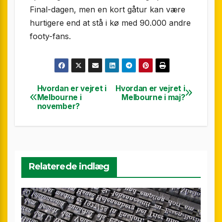
Final-dagen, men en kort gåtur kan være
hurtigere end at stå i kø med 90.000 andre
footy-fans.
Hvordan er vejret i
Hvordan er vejret i
Indlægsnavigation
Melbourne i
Melbourne i maj?
november?
Relaterede indlæg