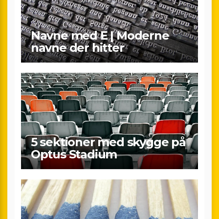
Navne med E | Moderne
navne der hitter
5 sektioner med skygge på
Optus Stadium