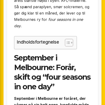
årets største højtid i byen: AFL-finalerne.
Så spænd paraplyen, smør solcremen, og
gør dig klar til en måned, der lever op til
Melbournes ry for
four seasons in one
day
.
Indholdsfortegnelse
September i
Melbourne: Forår,
skift og “four seasons
in one day”
September i Melbourne er foråret, der
vågner på sin helt egen, lunefulde måde.