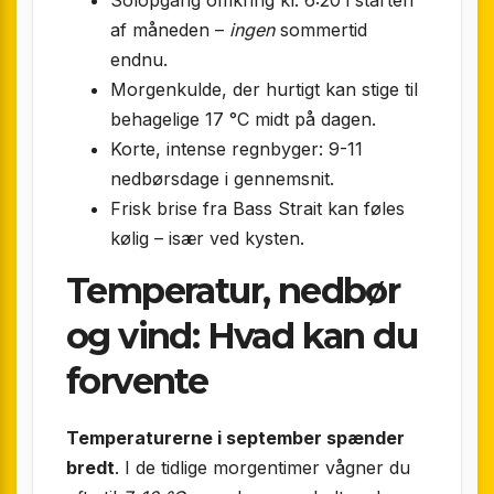
Solopgang omkring kl. 6:20 i starten
af måneden –
ingen
sommertid
endnu.
Morgenkulde, der hurtigt kan stige til
behagelige 17 °C midt på dagen.
Korte, intense regnbyger: 9-11
nedbørsdage i gennemsnit.
Frisk brise fra Bass Strait kan føles
kølig – især ved kysten.
Temperatur, nedbør
og vind: Hvad kan du
forvente
Temperaturerne i september spænder
bredt
. I de tidlige morgentimer vågner du