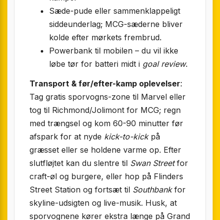
Sæde-pude eller sammenklappeligt
siddeunderlag; MCG-sæderne bliver
kolde efter mørkets frembrud.
Powerbank til mobilen – du vil ikke
løbe tør for batteri midt i
goal review
.
Transport & før/efter-kamp oplevelser
:
Tag gratis sporvogns-zone til Marvel eller
tog til Richmond/Jolimont for MCG; regn
med trængsel og kom 60-90 minutter før
afspark for at nyde
kick-to-kick
på
græsset eller se holdene varme op. Efter
slutfløjtet kan du slentre til
Swan Street
for
craft-øl og burgere, eller hop på Flinders
Street Station og fortsæt til
Southbank
for
skyline-udsigten og live-musik. Husk, at
sporvognene kører ekstra længe på Grand