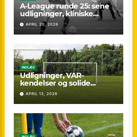
A-League runde 25: sene
udligninger, kliniske
kontraster og små
APRIL 20, 2026
marginaler
INDLÆG
Udligninger, VAR-
kendelser og solide
præstationer: Overblik
APRIL 13, 2026
over A-League runde 24
(25/26)
INDLÆG