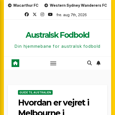
Skip
rthur FC
Western Sydney Wanderers FC
Perth Glor
to
fre. aug 7th, 2026
content
Australsk Fodbold
Din hjemmebane for australsk fodbold
GUIDE TIL AUSTRALIEN
Hvordan er vejret i
Melbourne i