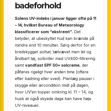
badeforhold
Solens UV-indeks i januar ligger ofte på 11
– 14, hvilket Bureau of Meteorology
klassificerer som “ekstremt”.
Det
betyder, at ubeskyttet hud kan brænde på
mindre end 10 minutter. Sørg derfor for en
bredskygget
solhat
, tætvævet men let og
åndbart tøj, solbriller med UV400-filtrering
samt
vandfast SPF 50+ solcreme
, der
påføres rigeligt hver anden time (oftere
efter badning eller sved). Planlæg pauser i
skygge eller aircondition midt på dagen,
hvor UV’en topper omkring kl. 11 – 14, og
husk at også skyede dage kan have høje
UV-niveauer.