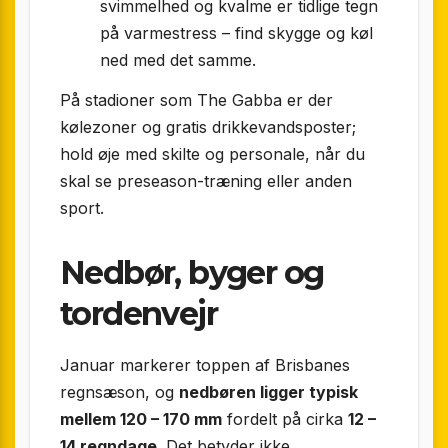
svimmelhed og kvalme er tidlige tegn
på varme­stress – find skygge og køl
ned med det samme.
På stadioner som The Gabba er der
kølezoner og gratis drikkevandsposter;
hold øje med skilte og personale, når du
skal se preseason-træning eller anden
sport.
Nedbør, byger og
tordenvejr
Januar markerer toppen af Brisbanes
regnsæson, og
nedbøren ligger typisk
mellem 120 – 170 mm
fordelt på cirka
12 –
14 regndage
. Det betyder ikke