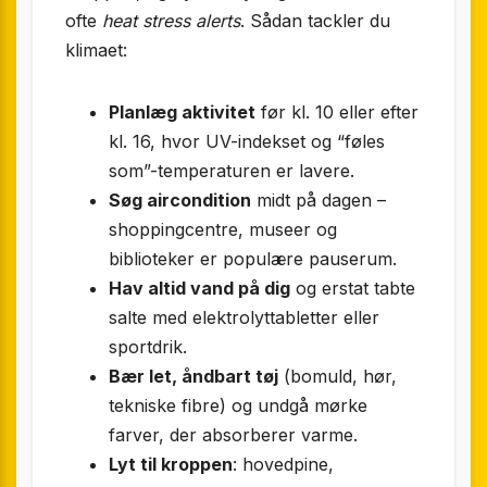
ofte
heat stress alerts
. Sådan tackler du
klimaet:
Planlæg aktivitet
før kl. 10 eller efter
kl. 16, hvor UV-indekset og “føles
som”-temperaturen er lavere.
Søg aircondition
midt på dagen –
shoppingcentre, museer og
biblioteker er populære pauserum.
Hav altid vand på dig
og erstat tabte
salte med elektrolyt­tabletter eller
sport­drik.
Bær let, åndbart tøj
(bomuld, hør,
tekniske fibre) og undgå mørke
farver, der absorberer varme.
Lyt til kroppen
: hovedpine,