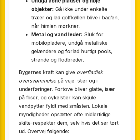
Undgå åbne pladser og høje
objekter:
Gå ikke under enkelte
træer og lad golfkøllen blive i bag’en,
når himlen mørkner.
Metal og vand leder:
Sluk for
mobilopladere, undgå metalliske
gelændere og forlad hurtigt pools,
strande og flodbreder.
Bygernes kraft kan give
overfladisk
oversvømmelse
på veje, stier og i
underføringer. Fortove bliver glatte, især
på fliser, og cykelstier kan skjule
vandpytter fyldt med småsten. Lokale
myndigheder opsætter ofte midlertidige
skilte-respekter dem, selv hvis det ser tørt
ud. Overvej følgende: