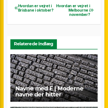
Hvordan er vejret i
Hvordan er vejret i
Indlægsnavigation
Brisbane i oktober?
Melbourne i
november?
Relaterede indlæg
Navne med E | Moderne
navne der hitter