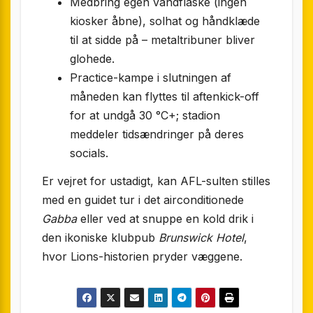
Medbring egen vandflaske (ingen
kiosker åbne), solhat og håndklæde
til at sidde på – metaltribuner bliver
glohede.
Practice-kampe i slutningen af
måneden kan flyttes til aften­kick-off
for at undgå 30 °C+; stadion
meddeler tidsændringer på deres
socials.
Er vejret for ustadigt, kan AFL-sulten stilles
med en guidet tur i det airconditionede
Gabba
eller ved at snuppe en kold drik i
den ikoniske klub­pub
Brunswick Hotel
,
hvor Lions-historien pryder væggene.