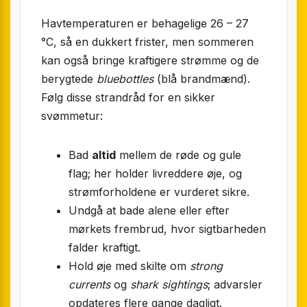
Havtemperaturen er behagelige 26 – 27
°C, så en dukkert frister, men sommeren
kan også bringe kraftigere strømme og de
berygtede
bluebottles
(blå brandmænd).
Følg disse strandråd for en sikker
svømmetur:
Bad
altid
mellem de røde og gule
flag; her holder livreddere øje, og
strømforholdene er vurderet sikre.
Undgå at bade alene eller efter
mørkets frembrud, hvor sigtbarheden
falder kraftigt.
Hold øje med skilte om
strong
currents
og
shark sightings
; advarsler
opdateres flere gange dagligt.