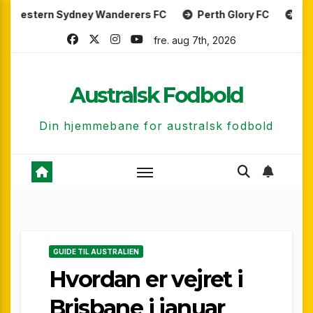
Skip
 Sydney Wanderers FC
Perth Glory FC
Central Coas
to
fre. aug 7th, 2026
content
Australsk Fodbold
Din hjemmebane for australsk fodbold
GUIDE TIL AUSTRALIEN
Hvordan er vejret i
Brisbane i januar