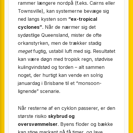
rammer længere nordpå (f.eks. Cairns eller
Townsville), kan systemerne bevæge sig
ned langs kysten som
“ex-tropical
cyclones”
. Når de nærmer sig det
sydøstlige Queensland, mister de ofte
orkanstyrken, men de trækker stadig
meget
fugtig, ustabil luft med sig. Resultatet
kan være døgn med tropisk regn, stødvise
kulingvindstød og torden – alt sammen
noget, der hurtigt kan vende en solrig
januardag i Brisbane til et “monsoon-
lignende” scenarie.
Når resterne af en cyklon passerer, er den
største risiko
skybrud og
oversvømmelser
. Byens floder og bække
kan stige markant på få timer, og lave