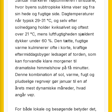
Januar markerer højsommeren i Brisbane,
hvor byens subtropiske klima viser sig fra
sin hede og fugtige side. Dagtemperaturer
når typisk 29-31 °C, og selv efter
solnedgang holder kviksølvet sig oftest
over 21 °C, mens luftfugtigheden sjældent
dykker under 60 %. Den tætte, fugtige
varme kulminerer ofte i korte, kraftige
eftermiddagsbyger ledsaget af torden, som
kan forvandle klare morgener til
dramatiske himmelshow på få minutter.
Denne kombination af sol, varme, fugt og
pludselige regnvejr gør januar til en af
årets mest dynamiske måneder, hvad
angår vejr.
For både lokale og besøgende betyder det,