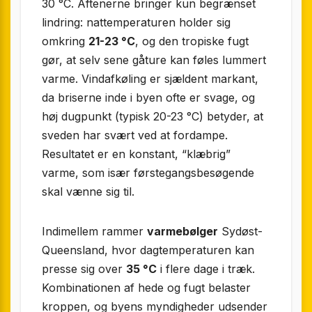
30 °C. Aftenerne bringer kun begrænset
lindring: nattemperaturen holder sig
omkring
21-23 °C
, og den tropiske fugt
gør, at selv sene gåture kan føles lummert
varme. Vindafkøling er sjældent markant,
da briserne inde i byen ofte er svage, og
høj dugpunkt (typisk 20-23 °C) betyder, at
sveden har svært ved at fordampe.
Resultatet er en konstant, “klæbrig”
varme, som især førstegangsbesøgende
skal vænne sig til.
Indimellem rammer
varmebølger
Sydøst­
Queensland, hvor dag­temperaturen kan
presse sig over
35 °C
i flere dage i træk.
Kombinationen af hede og fugt belaster
kroppen, og byens myndigheder udsender