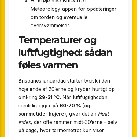
Hold øje med Bureau of
Meteorology-appen for opdateringer
om torden og eventuelle
oversvømmelser.
Temperaturer og
luftfugtighed: sådan
føles varmen
Brisbanes januar­dag starter typisk i den
høje ende af 20’erne og kryber hurtigt op
omkring
29-31 °C
. Når luftfugtigheden
samtidig ligger på
60-70 % (og
sommetider højere)
, giver det en
Heat
Index
, der ofte rammer midt-30’erne – selv
på dage, hvor termometret kun viser