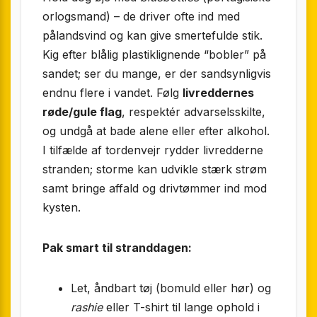
orlogsmand) – de driver ofte ind med
pålandsvind og kan give smertefulde stik.
Kig efter blålig plastiklignende “bobler” på
sandet; ser du mange, er der sandsynligvis
endnu flere i vandet. Følg
livreddernes
røde/gule flag
, respek­tér advarsels­skilte,
og undgå at bade alene eller efter alkohol.
I tilfælde af tordenvejr rydder livredderne
stranden; storme kan udvikle stærk strøm
samt bringe affald og drivtømmer ind mod
kysten.
Pak smart til stranddagen:
Let, åndbart tøj (bomuld eller hør) og
rashie
eller T-shirt til lange ophold i