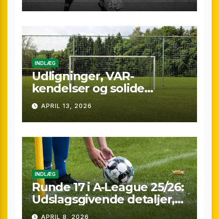
marginaler
INDLÆG
Udligninger, VAR-
kendelser og solide
præstationer: Overblik
APRIL 13, 2026
over A-League runde 24
(25/26)
INDLÆG
Runde 17 i A-League 25/26:
Udslagsgivende detaljer,
sene scoringer og VAR-
APRIL 8, 2026