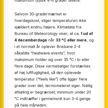
maksimum typisk 4-6 grader lavere.
Selvom 30-gradermærket er
hverdagskost, stiger temperaturen ikke
sjældent endnu højere. Klimadata fra
Bureau of Meteorology viser, at ca.
1 ud af
4 decemberdage
når
33 °C eller mere
, og
i et normalt år oplever Brisbane 2-4
såkaldte “heatwave events”, hvor
maksimum holder sig over 35 °C i to eller
flere dage. Disse varmebølger forstærkes
af høj luftfugtighed, så den oplevede
temperatur (“feels like”) ofte ligger flere
grader over det, termometeret siger. Natlig
afkøling er begrænset; minimum under 20
°C indtræffer i gennemsnit kun 3-4 gange
på hele måneden.