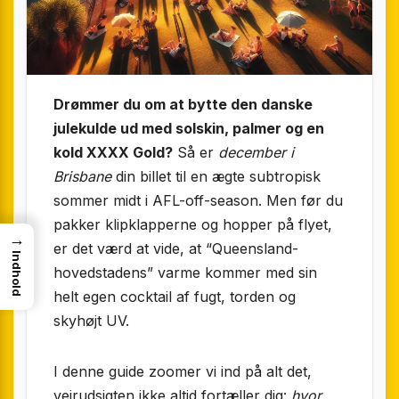
Drømmer du om at bytte den danske
julekulde ud med solskin, palmer og en
kold XXXX Gold?
Så er
december i
Brisbane
din billet til en ægte subtropisk
sommer midt i AFL-off-season. Men før du
pakker klipklapperne og hopper på flyet,
→
er det værd at vide, at “Queensland-
Indhold
hovedstadens” varme kommer med sin
helt egen cocktail af fugt, torden og
skyhøjt UV.
I denne guide zoomer vi ind på alt det,
vejrudsigten ikke altid fortæller dig:
hvor