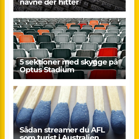
navne der hitter
5 sektioner med skygge på
Optus Stadium
Sådan streamer du AFL
som turist i Australien