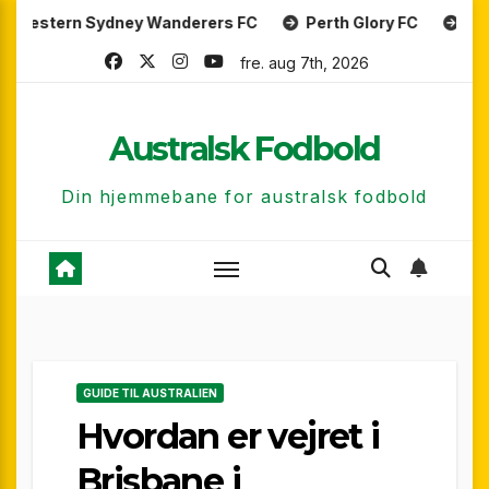
Skip
ydney Wanderers FC
Perth Glory FC
Central Coast 
to
fre. aug 7th, 2026
content
Australsk Fodbold
Din hjemmebane for australsk fodbold
GUIDE TIL AUSTRALIEN
Hvordan er vejret i
Brisbane i