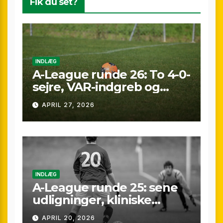
Fik du set?
INDLÆG
A-League runde 26: To 4-0-
sejre, VAR-indgreb og
sene scoringer – fuld
APRIL 27, 2026
gennemgang af
weekenden
INDLÆG
A-League runde 25: sene
udligninger, kliniske
kontraster og små
APRIL 20, 2026