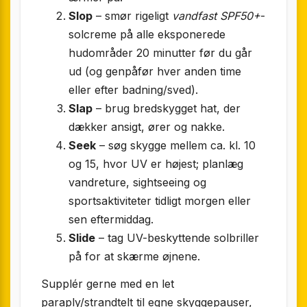
Slop
– smør rigeligt
vandfast SPF50+
-
solcreme på alle eksponerede
hudområder 20 minutter før du går
ud (og genpåfør hver anden time
eller efter badning/sved).
Slap
– brug bredskygget hat, der
dækker ansigt, ører og nakke.
Seek
– søg skygge mellem ca. kl. 10
og 15, hvor UV er højest; planlæg
vandreture, sightseeing og
sportsaktiviteter tidligt morgen eller
sen eftermiddag.
Slide
– tag UV-beskyttende solbriller
på for at skærme øjnene.
Supplér gerne med en let
paraply/strandtelt til egne skyggepauser,