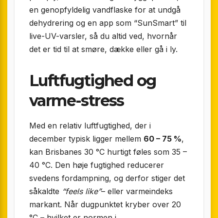
en genopfyldelig vandflaske for at undgå
dehydrering og en app som “SunSmart” til
live-UV-varsler, så du altid ved, hvornår
det er tid til at smøre, dække eller gå i ly.
Luftfugtighed og
varme-stress
Med en relativ luftfugtighed, der i
december typisk ligger mellem
60 – 75 %
,
kan Brisbanes 30 °C hurtigt føles som 35 –
40 °C. Den høje fugtighed reducerer
svedens fordampning, og derfor stiger det
såkaldte
“feels like”
– eller varmeindeks
markant. Når dugpunktet kryber over 20
°C – hvilket er normen i