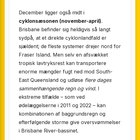
December ligger også midt i
cyklonsæsonen (november-april)
.
Brisbane befinder sig heldigvis så langt
sydpå, at et direkte cyklon­landfald er
sjældent; de fleste systemer drejer nord for
Fraser Island. Men selv en afsvækket
tropisk lavtryksrest kan transportere
enorme mængder fugt ned mod South-
East Queensland og udløse
flere dages
sammenhængende regn og vind
. I
ekstreme tilfælde – som ved
ødelæggelserne i 2011 og 2022 – kan
kombinationen af baggrundsregn og
efterfølgende storme give oversvømmelser
i Brisbane River-bassinet.