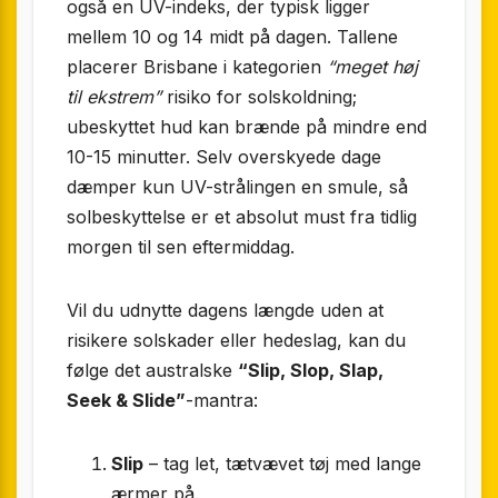
også en UV-indeks, der typisk ligger
mellem 10 og 14 midt på dagen. Tallene
placerer Brisbane i kategorien
“meget høj
til ekstrem”
risiko for solskoldning;
ubeskyttet hud kan brænde på mindre end
10-15 minutter. Selv overskyede dage
dæmper kun UV-strålingen en smule, så
solbeskyttelse er et absolut must fra tidlig
morgen til sen eftermiddag.
Vil du udnytte dagens længde uden at
risikere solskader eller hedeslag, kan du
følge det australske
“Slip, Slop, Slap,
Seek & Slide”
-mantra:
Slip
– tag let, tæt­vævet tøj med lange
ærmer på.