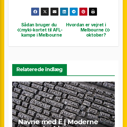
Sådan bruger du
Hvordan er vejret i
Indlægsnavigation
myki-kortet til AFL-
Melbourne i
kampe i Melbourne
oktober?
Relaterede indlæg
Navne med E | Moderne