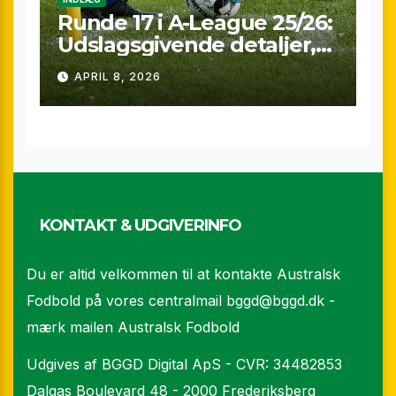
Runde 17 i A-League 25/26:
Udslagsgivende detaljer,
sene scoringer og VAR-
APRIL 8, 2026
drama
KONTAKT & UDGIVERINFO
Du er altid velkommen til at kontakte Australsk
Fodbold på vores centralmail
bggd@bggd.dk
-
mærk mailen Australsk Fodbold
Udgives af BGGD Digital ApS - CVR: 34482853
Dalgas Boulevard 48 - 2000 Frederiksberg