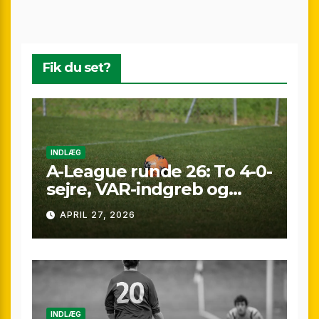
Fik du set?
INDLÆG
A-League runde 26: To 4-0-
sejre, VAR-indgreb og
sene scoringer – fuld
APRIL 27, 2026
gennemgang af
weekenden
INDLÆG