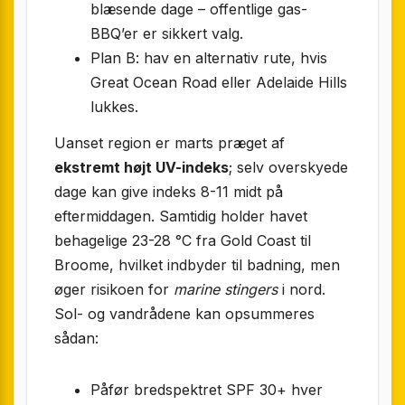
blæsende dage – offentlige gas-
BBQ’er er sikkert valg.
Plan B: hav en alternativ rute, hvis
Great Ocean Road eller Adelaide Hills
lukkes.
Uanset region er marts præget af
ekstremt højt UV-indeks
; selv overskyede
dage kan give indeks 8-11 midt på
eftermiddagen. Samtidig holder havet
behagelige 23-28 °C fra Gold Coast til
Broome, hvilket indbyder til badning, men
øger risikoen for
marine stingers
i nord.
Sol- og vandrådene kan opsummeres
sådan:
Påfør bredspektret SPF 30+ hver