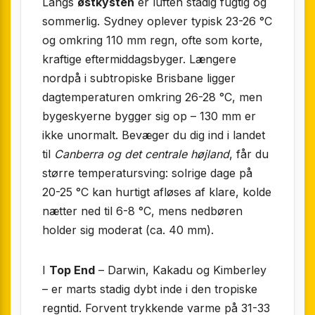
Langs
østkysten
er luften stadig fugtig og
sommerlig. Sydney oplever typisk 23-26 °C
og omkring 110 mm regn, ofte som korte,
kraftige eftermiddagsbyger. Længere
nordpå i subtropiske Brisbane ligger
dagtemperaturen omkring 26-28 °C, men
bygeskyerne bygger sig op – 130 mm er
ikke unormalt. Bevæger du dig ind i landet
til
Canberra og det centrale højland
, får du
større temperatursving: solrige dage på
20-25 °C kan hurtigt afløses af klare, kolde
nætter ned til 6-8 °C, mens nedbøren
holder sig moderat (ca. 40 mm).
I
Top End
– Darwin, Kakadu og Kimberley
– er marts stadig dybt inde i den tropiske
regntid. Forvent trykkende varme på 31-33