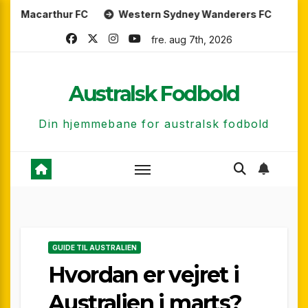
Skip
hur FC
Western Sydney Wanderers FC
Perth Glory 
to
fre. aug 7th, 2026
content
Australsk Fodbold
Din hjemmebane for australsk fodbold
GUIDE TIL AUSTRALIEN
Hvordan er vejret i
Australien i marts?