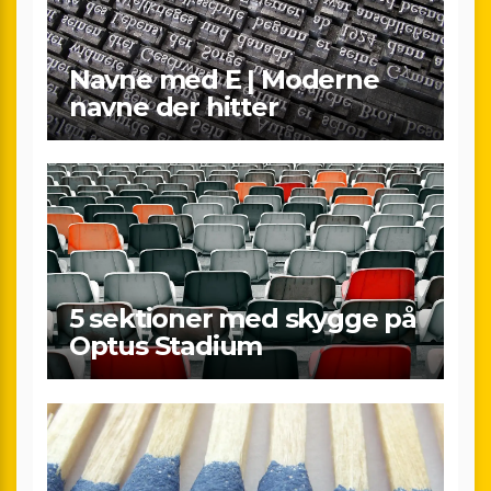
Navne med E | Moderne
navne der hitter
5 sektioner med skygge på
Optus Stadium