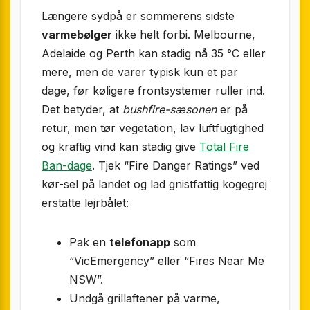
Længere sydpå er sommerens sidste
varmebølger
ikke helt forbi. Melbourne,
Adelaide og Perth kan stadig nå 35 °C eller
mere, men de varer typisk kun et par
dage, før køligere frontsystemer ruller ind.
Det betyder, at
bushfire-sæsonen
er på
retur, men tør vegetation, lav luftfugtighed
og kraftig vind kan stadig give
Total Fire
Ban-dage
. Tjek “Fire Danger Ratings” ved
kør-sel på landet og lad gnistfattig kogegrej
erstatte lejrbålet:
Pak en
telefonapp
som
“VicEmergency” eller “Fires Near Me
NSW”.
Undgå grillaftener på varme,