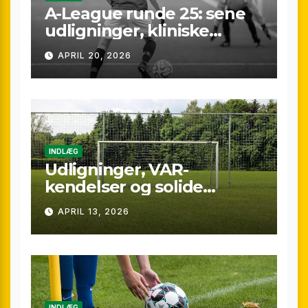
A-League runde 25: sene
udligninger, kliniske
kontraster og små
APRIL 20, 2026
marginaler
INDLÆG
Udligninger, VAR-
kendelser og solide
præstationer: Overblik
APRIL 13, 2026
over A-League runde 24
(25/26)
INDLÆG