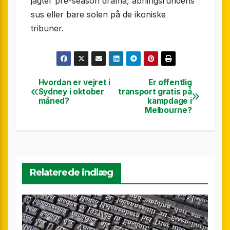
jagter pre-season drama, åbningsrundens
sus eller bare solen på de ikoniske
tribuner.
Hvordan er vejret i
Er offentlig
Indlægsnavigation
Sydney i oktober
transport gratis på
måned?
kampdage i
Melbourne?
Relaterede indlæg