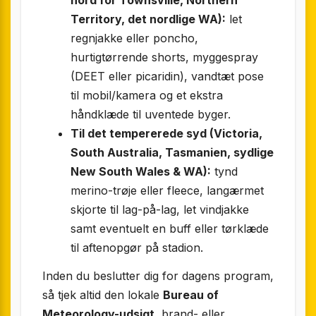
Territory, det nordlige WA):
let
regnjakke eller poncho,
hurtigtørrende shorts, myggespray
(DEET eller picaridin), vandtæt pose
til mobil/kamera og et ekstra
håndklæde til uventede byger.
Til det tempererede syd (Victoria,
South Australia, Tasmanien, sydlige
New South Wales & WA):
tynd
merino-trøje eller fleece, langærmet
skjorte til lag-på-lag, let vindjakke
samt eventuelt en buff eller tørklæde
til aftenopgør på stadion.
Inden du beslutter dig for dagens program,
så tjek altid den lokale
Bureau of
Meteorology-udsigt
, brand- eller