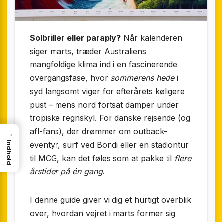
Solbriller eller paraply?
Når kalenderen
siger marts, træder Australiens
mangfoldige klima ind i en fascinerende
overgangsfase, hvor
sommerens hede
i
syd langsomt viger for efterårets køligere
pust – mens nord fortsat damper under
tropiske regnskyl. For danske rejsende (og
afl-fans), der drømmer om outback-
→
Indhold
eventyr, surf ved Bondi eller en stadiontur
til MCG, kan det føles som at pakke til
flere
årstider på én gang
.
I denne guide giver vi dig et hurtigt overblik
over, hvordan vejret i marts former sig