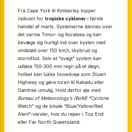
Fra Cape York til Kimberley topper
risikoen for
tropiske cykloner
i første
halvdel af marts. Systemerne dannes over
det varme Timor- og Koralsea og kan
bevæge sig hurtigt ind over kysten med
vindstød over 150 km/t, skybrud og
stormflod. Selv et “svagt” system kan
udløse 150-300 mm regn på et døgn,
hvilket kan lukke hovedveje som Stuart
Highway og gøre turen til Kakadu eller
Daintree umulig. Hold derfor øje med
Bureau of Meteorology’s (BoM)
“Cyclone
Watch” og de lokale “Blue/Yellow/Red
Alert”-varsler, hvis du rejser i Top End
eller Far North Queensland.