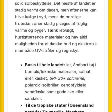
solid solbeskyttelse. Det meste af landet er
stadig varmt om dagen, men aftenerne kan
blive kølige i syd, mens de nordlige
tropiske zoner stadig præges af fugtig
varme og byger. Tænk letvægt,
hurtigttørrende materialer og hav altid
muligheden for at dække hud og elektronik
mod både UV-stråler og regnskyl.
Basis til hele landet:
let, åndbart tøj i
bomuld/tekniske materialer, solhat
eller kasket,
SPF 30+ solcreme
,
polaroid-solbriller, genopfyldelig
vandflaske samt gode sko eller
sandaler.
Til de tropiske stater (Queensland
nord for Townsville, Northern