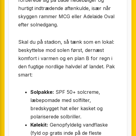
forberede sig på både hedebølger og
hurtigt indtrædende aftenkulde, især når
skyggen rammer MCG eller Adelaide Oval
efter solnedgang.
Skal du på stadion, så tænk som en lokal:
beskyttelse mod solen først, dernæst
komfort i varmen og en plan B for regn i
den fugtige nordlige halvdel af landet. Pak
smart:
Solpakke:
SPF 50+ solcreme,
læbepomade med solfilter,
bredskygget hat eller kasket og
polariserede solbriller.
Kølekit:
Genopfyldelig vandflaske
(fyld op gratis inde på de fleste