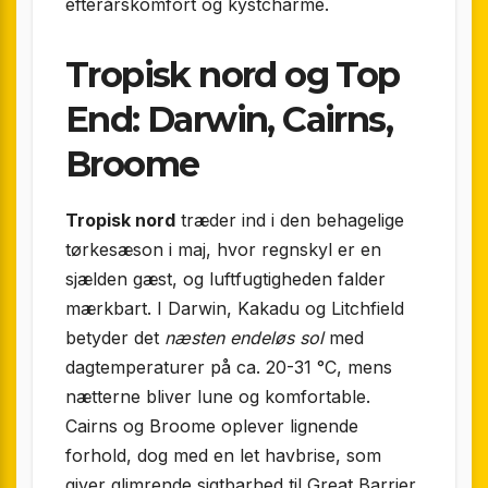
efterårskomfort og kystcharme.
Tropisk nord og Top
End: Darwin, Cairns,
Broome
Tropisk nord
træder ind i den behagelige
tørkesæson i maj, hvor regnskyl er en
sjælden gæst, og luftfugtigheden falder
mærkbart. I Darwin, Kakadu og Litchfield
betyder det
næsten endeløs sol
med
dagtemperaturer på ca. 20-31 °C, mens
nætterne bliver lune og komfortable.
Cairns og Broome oplever lignende
forhold, dog med en let havbrise, som
giver glimrende sigtbarhed til Great Barrier