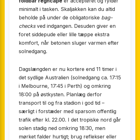
foldbar regncape
er accepteret og fylder
minimalt i tasken. Skaljakken kan du altid
beholde på under de obligatoriske
bag-
checks
ved indgangen. Desuden giver en
foret siddepude eller lille tæppe ekstra
komfort, når betonen sluger varmen efter
solnedgang.
Dagslængden er nu kortere end 11 timer i
det sydlige Australien (solnedgang ca. 17:15
i Melbourne, 17:45 i Perth) og omkring
18:00 på østkysten. Planlæg derfor
transport til og fra stadion i god tid –
særligt i forstæder med sparsom offentlig
trafik efter kl. 22.00. I det tropiske nord går
solen stadig ned omkring 18:30, men
mørket falder hurtigt; brug reflekser eller