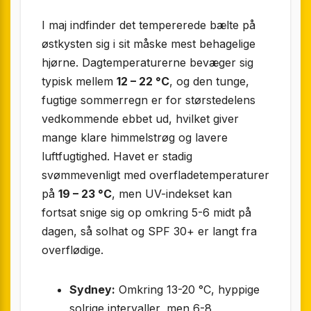
I maj indfinder det tempererede bælte på
østkysten sig i sit måske mest behagelige
hjørne. Dagtemperaturerne bevæger sig
typisk mellem
12 – 22 °C
, og den tunge,
fugtige sommerregn er for størstedelens
vedkommende ebbet ud, hvilket giver
mange klare himmelstrøg og lavere
luftfugtighed. Havet er stadig
svømmevenligt med overfladetemperaturer
på
19 – 23 °C
, men UV-indekset kan
fortsat snige sig op omkring 5-6 midt på
dagen, så solhat og SPF 30+ er langt fra
overflødige.
Sydney:
Omkring 13-20 °C, hyppige
solrige intervaller, men 6-8