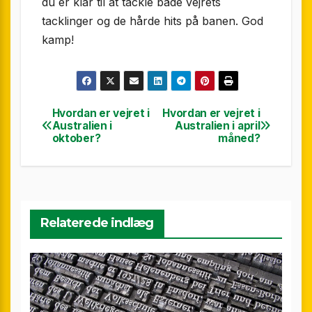
du er klar til at tackle både vejrets
tacklinger og de hårde hits på banen. God
kamp!
Hvordan er vejret i
Hvordan er vejret i
Indlægsnavigation
Australien i
Australien i april
oktober?
måned?
Relaterede indlæg