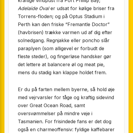
kraftige vindpust fra Port Phillip Bay;
Adelaide Oval
er udsat for kølige briser fra
Torrens-floden; og på Optus Stadium i
Perth kan den friske “Fremantle Doctor”
(havbrisen) trække varmen ud af dig efter
solnedgang. Regnjakke eller poncho slår
paraplyen (som alligevel er forbudt de
fleste steder), og fingerløse handsker gør
det lettere at balancere øl og meat pie,
mens du stadig kan klappe holdet frem.
Er du på farten mellem byerne, så hold øje
med vejrvarsler for tåge og kraftig sidevind
over Great Ocean Road, samt
oversvømmelser på mindre veje i
Tasmanien. For frisindede fans er det dog
også en charmeoffensiv: fyldige kaffebarer