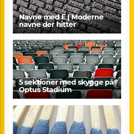
Navne med E | Moderne
navne der hitter
5 sektioner med skygge på
Optus Stadium