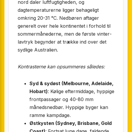
nord daler luftfugtigheden, og
dagtemperaturerne ligger behageligt
omkring 20-31 °C. Nedbøren aftager
generelt over hele kontinentet i forhold til
sommermånederne, men de første vinter­
lavtryk begynder at trække ind over det
sydlige Australien.
Kontrasterne kan opsummeres således:
Syd & sydøst (Melbourne, Adelaide,
Hobart)
: Kølige eftermiddage, hyppige
frontpassager og 40-80 mm
månedsnedbør. Hyppige byger kan
ramme kampdage.
Østkysten (Sydney, Brisbane, Gold
Coast)
: Fortsat lune dage, faldende