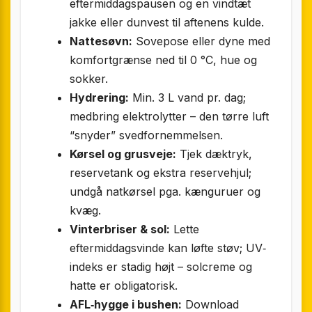
eftermiddagspausen og en vindtæt
jakke eller dunvest til aftenens kulde.
Nattesøvn:
Sovepose eller dyne med
komfortgrænse ned til 0 °C, hue og
sokker.
Hydrering:
Min. 3 L vand pr. dag;
medbring elektrolytter – den tørre luft
“snyder” svedfornemmelsen.
Kørsel og grusveje:
Tjek dæktryk,
reservetank og ekstra reservehjul;
undgå natkørsel pga. kænguruer og
kvæg.
Vinterbriser & sol:
Lette
eftermiddagsvinde kan løfte støv; UV‐
indeks er stadig højt – solcreme og
hatte er obligatorisk.
AFL‐hygge i bushen:
Download