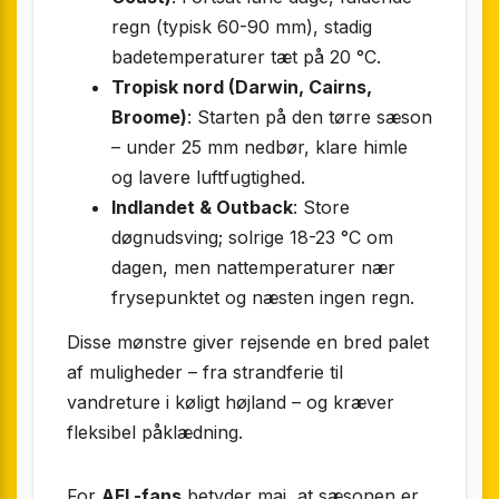
regn (typisk 60-90 mm), stadig
badetemperaturer tæt på 20 °C.
Tropisk nord (Darwin, Cairns,
Broome)
: Starten på den tørre sæson
– under 25 mm nedbør, klare himle
og lavere luftfugtighed.
Indlandet & Outback
: Store
døgnudsving; solrige 18-23 °C om
dagen, men nattemperaturer nær
frysepunktet og næsten ingen regn.
Disse mønstre giver rejsende en bred palet
af muligheder – fra strandferie til
vandreture i køligt højland – og kræver
fleksibel påklædning.
For
AFL-fans
betyder maj, at sæsonen er