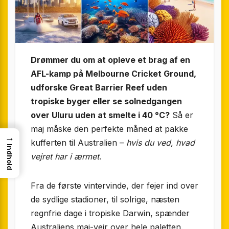
Drømmer du om at opleve et brag af en
AFL-kamp på Melbourne Cricket Ground,
udforske Great Barrier Reef uden
tropiske byger eller se solnedgangen
over Uluru uden at smelte i 40 °C?
Så er
maj måske den perfekte måned at pakke
→
kufferten til Australien –
hvis du ved, hvad
Indhold
vejret har i ærmet
.
Fra de første vintervinde, der fejer ind over
de sydlige stadioner, til solrige, næsten
regnfrie dage i tropiske Darwin, spænder
Australiens maj-vejr over hele paletten.