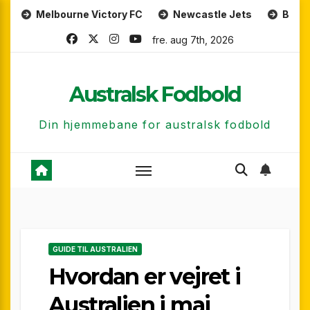
Skip
ourne Victory FC
Newcastle Jets
Brisbane Roar
to
fre. aug 7th, 2026
content
Australsk Fodbold
Din hjemmebane for australsk fodbold
GUIDE TIL AUSTRALIEN
Hvordan er vejret i
Australien i maj