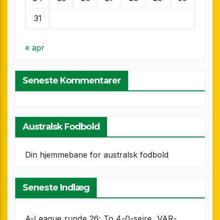
31
« apr
Seneste Kommentarer
Australsk Fodbold
Din hjemmebane for australsk fodbold
Seneste Indlæg
A-League runde 26: To 4-0-sejre, VAR-