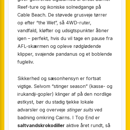
Reef-ture og ikoniske solnedgange på
Cable Beach. De støvede grusveje tørrer
op efter “the Wet”, så 4WD-ruter,
vandfald, kløfter og udsigtspunkter åbner
igen – perfekt, hvis du vil tage en pause fra
AFL-skærmen og opleve rødglødende
klipper, svajende pandanus og et boblende
fugleliv.
Sikkerhed og sæsonhensyn er fortsat
vigtige. Selvom “stinger season” (kasse- og
irukandji-gopler) klinger af på den nordlige
østkyst, bør du stadig tjekke lokale
advarsler og overveje
stinger suits
ved
badning omkring Cairns. I Top End er
saltvandskrokodiller
aktive året rundt, så