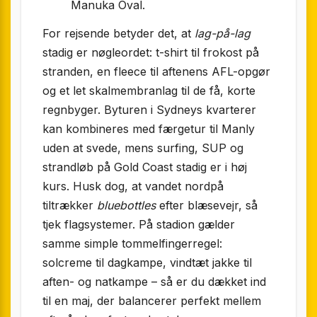
Manuka Oval.
For rejsende betyder det, at
lag-på-lag
stadig er nøgleordet: t-shirt til frokost på
stranden, en fleece til aftenens AFL-opgør
og et let skalmembranlag til de få, korte
regnbyger. Byturen i Sydneys kvarterer
kan kombineres med færgetur til Manly
uden at svede, mens surfing, SUP og
strandløb på Gold Coast stadig er i høj
kurs. Husk dog, at vandet nordpå
tiltrækker
bluebottles
efter blæsevejr, så
tjek flagsystemer. På stadion gælder
samme simple tommelfingerregel:
solcreme til dagkampe, vindtæt jakke til
aften- og natkampe – så er du dækket ind
til en maj, der balancerer perfekt mellem