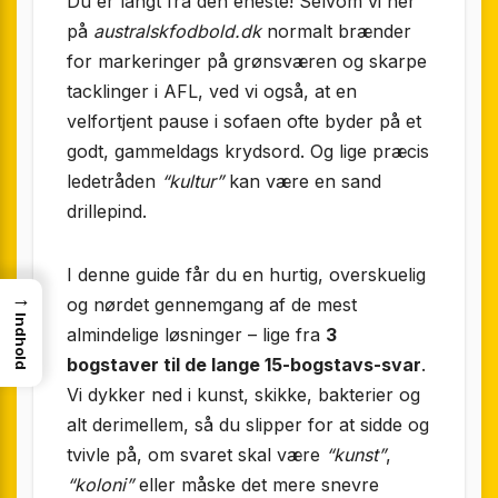
Du er langt fra den eneste! Selvom vi her
på
australskfodbold.dk
normalt brænder
for markeringer på grønsværen og skarpe
tacklinger i AFL, ved vi også, at en
velfortjent pause i sofaen ofte byder på et
godt, gammeldags krydsord. Og lige præcis
ledetråden
“kultur”
kan være en sand
drillepind.
I denne guide får du en hurtig, overskuelig
→
og nørdet gennemgang af de mest
Indhold
almindelige løsninger – lige fra
3
bogstaver til de lange 15-bogstavs-svar
.
Vi dykker ned i kunst, skikke, bakterier og
alt derimellem, så du slipper for at sidde og
tvivle på, om svaret skal være
“kunst”
,
“koloni”
eller måske det mere snevre