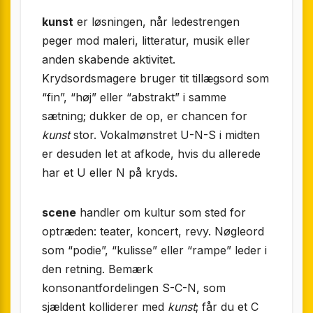
kunst
er løsningen, når ledestrengen
peger mod maleri, litteratur, musik eller
anden skabende aktivitet.
Krydsordsmagere bruger tit tillægsord som
“fin”, “høj” eller “abstrakt” i samme
sætning; dukker de op, er chancen for
kunst
stor. Vokalmønstret U-N-S i midten
er desuden let at afkode, hvis du allerede
har et U eller N på kryds.
scene
handler om kultur som sted for
optræden: teater, koncert, revy. Nøgleord
som “podie”, “kulisse” eller “rampe” leder i
den retning. Bemærk
konsonantfordelingen S-C-N, som
sjældent kolliderer med
kunst
; får du et C