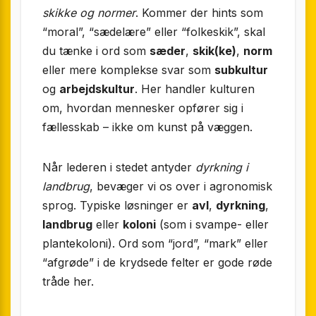
skikke og normer
. Kommer der hints som
“moral”, “sædelære” eller “folkeskik”, skal
du tænke i ord som
sæder
,
skik(ke)
,
norm
eller mere komplekse svar som
subkultur
og
arbejdskultur
. Her handler kulturen
om, hvordan mennesker opfører sig i
fællesskab – ikke om kunst på væggen.
Når lederen i stedet antyder
dyrkning i
landbrug
, bevæger vi os over i agronomisk
sprog. Typiske løsninger er
avl
,
dyrkning
,
landbrug
eller
koloni
(som i svampe- eller
plantekoloni). Ord som “jord”, “mark” eller
“afgrøde” i de krydsede felter er gode røde
tråde her.