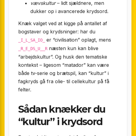
vævskultur
– lidt sjældnere, men
dukker op i avancerede krydsord.
Knæk valget ved at kigge på antallet af
bogstaver og krydsninger: har du
er “civilisation” oplagt, mens
_I_L_SA_IO_
næsten kun kan blive
_R_E_DS_U__R
“arbejdskultur”. Og husk den tematiske
kontekst – ligesom “matador” kan være
både tv-serie og brætspil, kan “kultur” i
fagkryds gå fra olie- til cellekultur på få
felter.
Sådan knækker du
“kultur” i krydsord