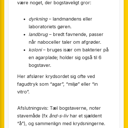
være noget, der bogstaveligt gror:
dyrkning
– landmandens eller
laboratoriets gøren.
landbrug
– bredt favnende, passer
når naboceller taler om afgrøder.
koloni
– bruges især om bakterier på
en agarplade; holder sig også til 6
bogstaver.
Her afslører krydsordet sig ofte ved
fagudtryk som “agar”, “miljø” eller “in
vitro”.
Afslutningsvis: Tæl bogstaverne, noter
stavemåde (fx
ånd-s-liv
har et sjældent
“å”), og sammenlign med krydsningerne.