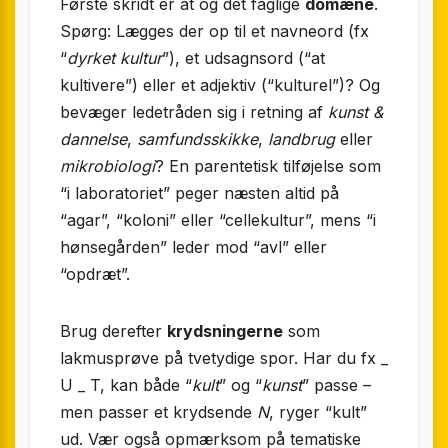
Første skridt er at
og det faglige
domæne
.
Spørg: Lægges der op til et navneord (fx
“
dyrket kultur
”), et udsagnsord (“at
kultivere”) eller et adjektiv (“kulturel”)? Og
bevæger ledetråden sig i retning af
kunst &
dannelse
,
samfunds­skikke
,
landbrug
eller
mikrobiologi
? En parentetisk tilføjelse som
“i laboratoriet” peger næsten altid på
“agar”, “koloni” eller “cellekultur”, mens “i
hønsegården” leder mod “avl” eller
“opdræt”.
Brug derefter
krydsningerne
som
lakmusprøve på tvetydige spor. Har du fx _
U _ T, kan både “
kult
” og “
kunst
” passe –
men passer et krydsende
N
, ryger “kult”
ud. Vær også opmærksom på tematiske