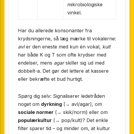
mikrobiologiske
vinkel.
Har du allerede konsonanter fra
krydsningerne, så læg mærke til vokalerne:
avl
er den eneste med kun én vokal,
kult
har både K og T som ofte krydser med
endelser, mens
agar
skiller sig ud med
dobbelt-a. Det gør det lettere at kassere
eller bekræfte et bud hurtigt.
Spørg dig selv: Signaliserer ledetråden
noget om
dyrkning
(→ avl/agar), om
sociale normer
(→ skik/norm) eller om
populærkultur
(→ pop/kult)? Det enkle
filter sparer tid – og minder om, at kultur