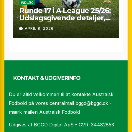
INDLÆG
Runde 17 i A-League 25/26:
Udslagsgivende detaljer,
sene scoringer og VAR-
APRIL 8, 2026
drama
KONTAKT & UDGIVERINFO
Du er altid velkommen til at kontakte Australsk
Fodbold på vores centralmail
bggd@bggd.dk
-
mærk mailen Australsk Fodbold
Udgives af BGGD Digital ApS - CVR: 34482853