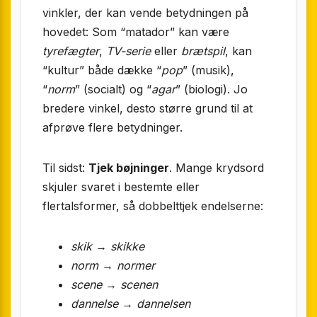
vinkler, der kan vende betydningen på
hovedet: Som “matador” kan være
tyrefægter
,
TV-serie
eller
brætspil
, kan
“kultur” både dække “
pop
” (musik),
“
norm
” (socialt) og “
agar
” (biologi). Jo
bredere vinkel, desto større grund til at
afprøve flere betydninger.
Til sidst:
Tjek bøjninger
. Mange krydsord
skjuler svaret i bestemte eller
flertalsformer, så dobbelttjek endelserne:
skik
→
skikke
norm
→
normer
scene
→
scenen
dannelse
→
dannelsen