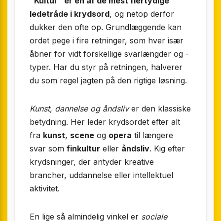
“Kultur” er en af de mest flertydige
ledetråde i krydsord
, og netop derfor
dukker den ofte op. Grundlæggende kan
ordet pege i fire retninger, som hver især
åbner for vidt forskellige svarlængder og -
typer. Har du styr på retningen, halverer
du som regel jagten på den rigtige løsning.
Kunst, dannelse og åndsliv
er den klassiske
betydning. Her leder krydsordet efter alt
fra
kunst
,
scene
og
opera
til længere
svar som
finkultur
eller
åndsliv
. Kig efter
krydsninger, der antyder kreative
brancher, uddannelse eller intellektuel
aktivitet.
En lige så almindelig vinkel er
sociale