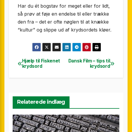
Har du ét bogstav for meget eller for lidt,
så prøv at føje en endelse til eller trække
den fra – det er ofte nøglen til at knække
“kultur” og slippe ud af krydsordets kløer.
Hjælp til Fiskenet
Dansk Film – tips til
Indlægsnavigation
krydsord
krydsord
Relaterede indlæg