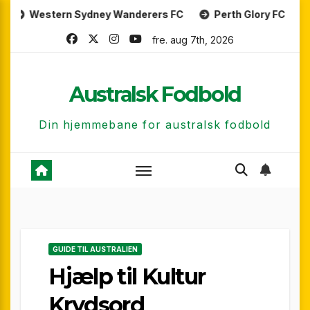
Skip
rn Sydney Wanderers FC
Perth Glory FC
Central Co
to
fre. aug 7th, 2026
content
Australsk Fodbold
Din hjemmebane for australsk fodbold
GUIDE TIL AUSTRALIEN
Hjælp til Kultur
Krydsord