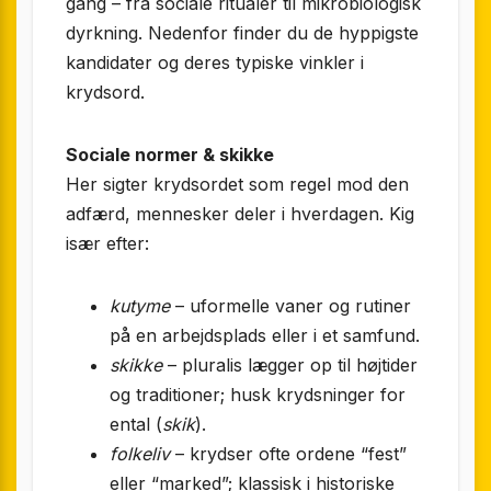
gang – fra sociale ritualer til mikrobiologisk
dyrkning. Nedenfor finder du de hyppigste
kandidater og deres typiske vinkler i
krydsord.
Sociale normer & skikke
Her sigter krydsordet som regel mod den
adfærd, mennesker deler i hverdagen. Kig
især efter:
kutyme
– uformelle vaner og rutiner
på en arbejdsplads eller i et samfund.
skikke
– pluralis lægger op til højtider
og traditioner; husk krydsninger for
ental (
skik
).
folkeliv
– krydser ofte ordene “fest”
eller “marked”; klassisk i historiske