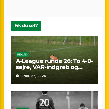
Fik du set?
INDLÆG
A-League runde 26: To 4-0-
sejre, VAR-indgreb og
sene scoringer – fuld
APRIL 27, 2026
gennemgang af
weekenden