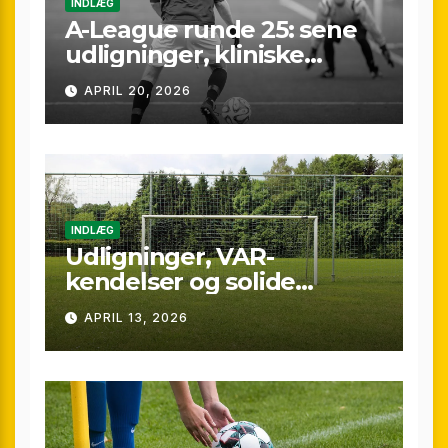
INDLÆG
A-League runde 25: sene
udligninger, kliniske
kontraster og små
APRIL 20, 2026
marginaler
INDLÆG
Udligninger, VAR-
kendelser og solide
præstationer: Overblik
APRIL 13, 2026
over A-League runde 24
(25/26)