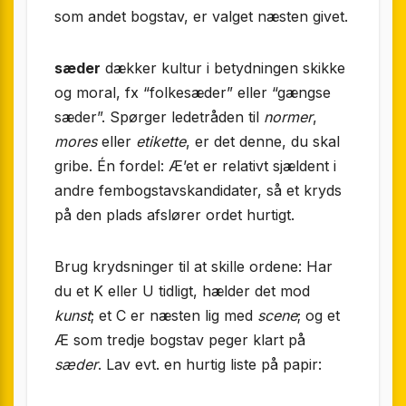
som andet bogstav, er valget næsten givet.
sæder
dækker kultur i betydningen skikke
og moral, fx “folkesæder” eller “gængse
sæder”. Spørger ledetråden til
normer
,
mores
eller
etikette
, er det denne, du skal
gribe. Én fordel: Æ’et er relativt sjældent i
andre fembogstavs­kandidater, så et kryds
på den plads afslører ordet hurtigt.
Brug krydsninger til at skille ordene: Har
du et K eller U tidligt, hælder det mod
kunst
; et C er næsten lig med
scene
; og et
Æ som tredje bogstav peger klart på
sæder
. Lav evt. en hurtig liste på papir: