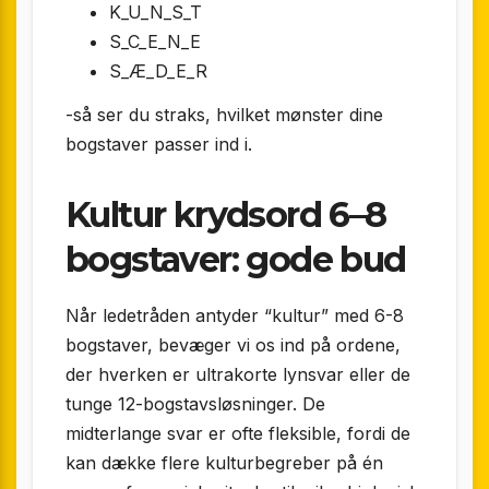
K_U_N_S_T
S_C_E_N_E
S_Æ_D_E_R
-så ser du straks, hvilket mønster dine
bogstaver passer ind i.
Kultur krydsord 6–8
bogstaver: gode bud
Når ledetråden antyder “kultur” med 6-8
bogstaver, bevæger vi os ind på ordene,
der hverken er ultrakorte lynsvar eller de
tunge 12-bogstavsløsninger. De
midterlange svar er ofte fleksible, fordi de
kan dække flere kulturbegreber på én