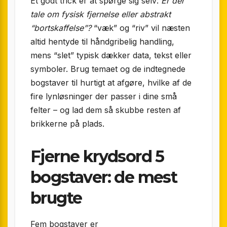
Et godt trick er at spørge sig selv:
Er der
tale om fysisk fjernelse eller abstrakt
“bortskaffelse”?
“væk” og “riv” vil næsten
altid hentyde til håndgribelig handling,
mens “slet” typisk dækker data, tekst eller
symboler. Brug temaet og de indtegnede
bogstaver til hurtigt at afgøre, hvilke af de
fire lynløsninger der passer i dine små
felter – og lad dem så skubbe resten af
brikkerne på plads.
Fjerne krydsord 5
bogstaver: de mest
brugte
Fem bogstaver er