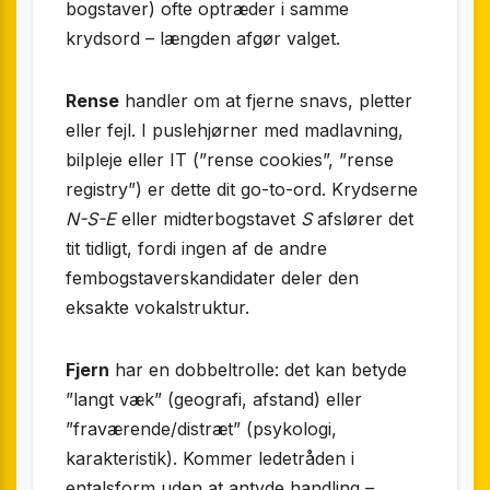
bogstaver) ofte optræder i samme
krydsord – længden afgør valget.
Rense
handler om at fjerne snavs, pletter
eller fejl. I puslehjørner med madlavning,
bilpleje eller IT (”rense cookies”, ”rense
registry”) er dette dit go-to-ord. Krydserne
N-S-E
eller midterbogstavet
S
afslører det
tit tidligt, fordi ingen af de andre
fembogstaverskandidater deler den
eksakte vokalstruktur.
Fjern
har en dobbeltrolle: det kan betyde
”langt væk” (geografi, afstand) eller
”fraværende/distræt” (psykologi,
karakteristik). Kommer ledetråden i
entalsform uden at antyde handling –