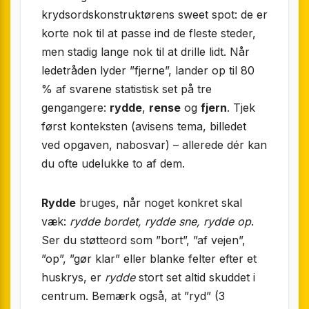
krydsordskonstruktørens sweet spot: de er
korte nok til at passe ind de fleste steder,
men stadig lange nok til at drille lidt. Når
ledetråden lyder ”fjerne”, lander op til 80
% af svarene statistisk set på tre
gengangere:
rydde
,
rense
og
fjern
. Tjek
først konteksten (avisens tema, billedet
ved opgaven, nabosvar) – allerede dér kan
du ofte udelukke to af dem.
Rydde
bruges, når noget konkret skal
væk:
rydde bordet, rydde sne, rydde op
.
Ser du støtteord som ”bort”, ”af vejen”,
”op”, ”gør klar” eller blanke felter efter et
huskrys, er
rydde
stort set altid skuddet i
centrum. Bemærk også, at ”ryd” (3