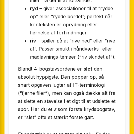
eller “få det til at forsvinde”.
ryd
– giver associationer til at “rydde
op” eller “rydde bordet”; perfekt når
konteksten er oprydning eller
fjernelse af forhindringer.
riv
– spiller på at “rive ned” eller “rive
af”. Passer smukt i håndværks- eller
madlavnings-temaer (“riv skindet af”).
Blandt 4-bogstavsordene er
slet
den
absolut hyppigste. Den popper op, så
snart opgaven lugter af IT-terminologi
(“fjerne filer”), men kan også dække alt fra
at slette en stavelse i et digt til at udslette et
spor. Har du et
s
som første krydsbogstav,
er “slet” ofte et stærkt første gæt.