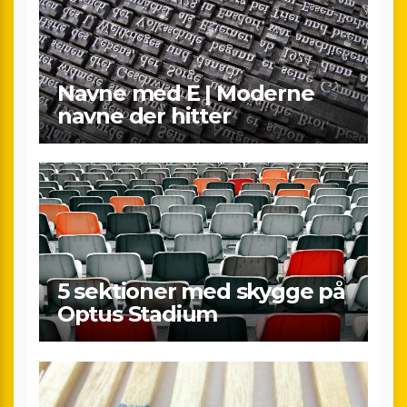
Navne med E | Moderne
navne der hitter
5 sektioner med skygge på
Optus Stadium