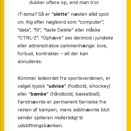
dukker oftere op, end man tror.
IT-tema?
Så er “
slette
” næsten altid spot
on. Kig efter nøgleord som “computer”,
“data”, “fil”, “taste Delete” eller måske
“CTRL-Z”. “Ophæve” ses derimod i juridiske
eller administrative sammenhænge: love,
forbud, kontrakter – alt der kan
annulleres.
Kommer ledeordet fra sportsverdenen, er
valget typisk “
udvise
” (fodbold, ishockey)
eller “
bænke
” (håndbold, basketball).
Førstnævnte er permanent fjernelse fra
resten af kampen, mens sidstnævnte blot
sender spilleren midlertidigt til
udskiftningsbænken.