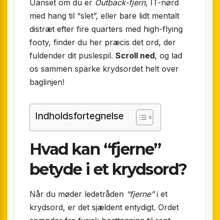
Uanset om du er
Outback-fjern
, IT-nørd
med hang til “slet”, eller bare lidt mentalt
distræt efter fire quarters med high-flying
footy, finder du her præcis det ord, der
fuldender dit puslespil.
Scroll ned
, og lad
os sammen sparke krydsordet helt over
baglinjen!
Indholdsfortegnelse
Hvad kan “fjerne”
betyde i et krydsord?
Når du møder ledetråden
“fjerne”
i et
krydsord, er det sjældent entydigt. Ordet