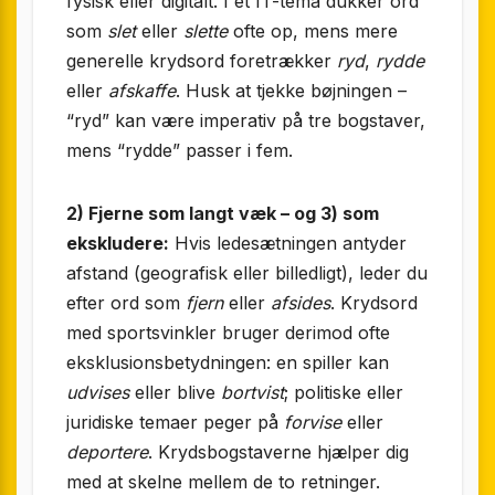
fysisk eller digitalt. I et IT-tema dukker ord
som
slet
eller
slette
ofte op, mens mere
generelle krydsord foretrækker
ryd
,
rydde
eller
afskaffe
. Husk at tjekke bøjningen –
“ryd” kan være imperativ på tre bogstaver,
mens “rydde” passer i fem.
2) Fjerne som langt væk – og 3) som
ekskludere:
Hvis ledesætningen antyder
afstand (geografisk eller billedligt), leder du
efter ord som
fjern
eller
afsides
. Krydsord
med sportsvinkler bruger derimod ofte
eksklusionsbetydningen: en spiller kan
udvises
eller blive
bortvist
; politiske eller
juridiske temaer peger på
forvise
eller
deportere
. Krydsbogstaverne hjælper dig
med at skelne mellem de to retninger.