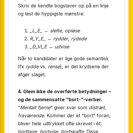
Skriv de kendte bogstaver op på en linje
og test de hyppigste mønstre:
_L_E_
→
slette
,
opløse
R_Y_E_
→
rydder
,
rydede
_D_VI_E
→
udvise
Når to kandidater er lige gode semantisk
(fx
rydde
vs.
rense
), er det krydsene der
afgør slaget.
4. Glem ikke de overførte betydninger –
og de sammensatte “bort-”-verber.
“
Mentalt fjerne
” giver svar som
distræt
,
fraværende
. Kommer der et “bort” foran,
bliver hele udtrykket ofte skrevet i ét:
borttage
,
bortvise
,
bortskaffe
. Disse