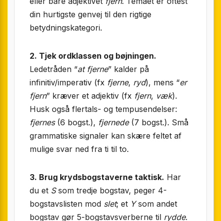
eller bare adjektivet
fjern
. Temaet er oftest
din hurtigste genvej til den rigtige
betydnings­kategori.
2. Tjek ordklassen og bøjningen.
Ledetråden “
at fjerne
” kalder på
infinitiv/imperativ (fx
fjerne
,
ryd
), mens “
er
fjern
” kræver et adjektiv (fx
fjern
,
væk
).
Husk også flertals- og tempus­endelser:
fjernes
(6 bogst.),
fjernede
(7 bogst.). Små
grammatiske signaler kan skære feltet af
mulige svar ned fra ti til to.
3. Brug krydsbogstaverne taktisk.
Har
du et
S
som tredje bogstav, peger 4-
bogstavs­listen mod
slet
; et
Y
som andet
bogstav gør 5-bogstavs­verberne til
rydde
.