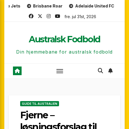
Skip
Brisbane Roar
Adelaide United FC
Western Uni
to
fre. jul 31st, 2026
content
Australsk Fodbold
Din hjemmebane for australsk fodbold
GUIDE TIL AUSTRALIEN
Fjerne –
løsningsforslag til