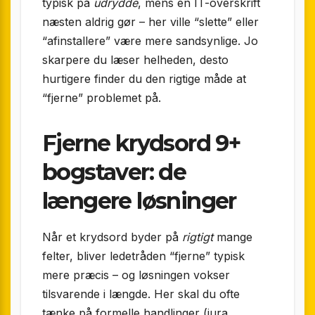
typisk på
udrydde
, mens en IT-overskrift
næsten aldrig gør – her ville “slette” eller
“afinstallere” være mere sandsynlige. Jo
skarpere du læser helheden, desto
hurtigere finder du den rigtige måde at
“fjerne” problemet på.
Fjerne krydsord 9+
bogstaver: de
længere løsninger
Når et krydsord byder på
rigtigt
mange
felter, bliver ledetråden “fjerne” typisk
mere præcis – og løsningen vokser
tilsvarende i længde. Her skal du ofte
tænke på formelle handlinger (jura,