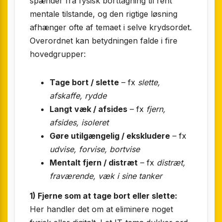
spænder fra fysisk borttagning til rent
mentale tilstande, og den rigtige løsning
afhænger ofte af temaet i selve krydsordet.
Overordnet kan betydningen falde i fire
hovedgrupper:
Tage bort / slette
– fx
slette,
afskaffe, rydde
Langt væk / afsides
– fx
fjern,
afsides, isoleret
Gøre utilgængelig / ekskludere
– fx
udvise, forvise, bortvise
Mentalt fjern / distræt
– fx
distræt,
fraværende, væk i sine tanker
1) Fjerne som at tage bort eller slette:
Her handler det om at eliminere noget