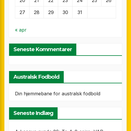
20
21
22
23
24
25
26
27
28
29
30
31
« apr
Seneste Kommentarer
Australsk Fodbold
Din hjemmebane for australsk fodbold
Seneste Indlæg