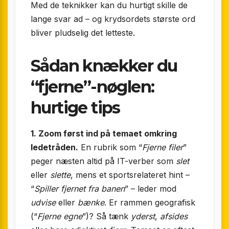
Med de teknikker kan du hurtigt skille de
lange svar ad – og krydsordets største ord
bliver pludselig det letteste.
Sådan knækker du
“fjerne”-nøglen:
hurtige tips
1. Zoom først ind på temaet omkring
ledetråden.
En rubrik som “
Fjerne filer
”
peger næsten altid på IT-verber som
slet
eller
slette
, mens et sportsrelateret hint –
“
Spiller fjernet fra banen
” – leder mod
udvise
eller
bænke
. Er rammen geografisk
(“
Fjerne egne
”)? Så tænk
yderst
,
afsides