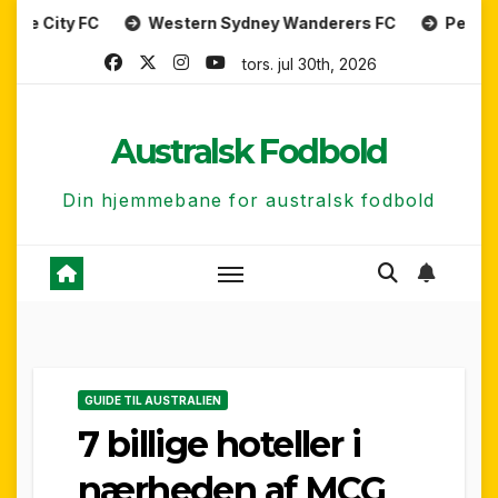
Skip
Western Sydney Wanderers FC
Perth Glory FC
to
tors. jul 30th, 2026
content
Australsk Fodbold
Din hjemmebane for australsk fodbold
GUIDE TIL AUSTRALIEN
7 billige hoteller i
nærheden af MCG