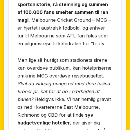
sportshistorie, rå stemning og summen
af 100.000 fans smelter sammen til ren
magi.
Melbourne Cricket Ground – MCG –
er hjertet i australsk fodbold, og enhver
tur til Melbourne som AFL-fan føles som
en pilgrimsrejse til katedralen for “footy”.
Men lige så hurtigt som stadionets sirene
kan overdøve publikum, kan hotelpriserne
omkring MCG overdøve rejsebudgettet.
Skal du virkelig punge ud med flere tusind
kroner pr. nat for at bo i nærheden af
banen?
Heldigvis ikke. Vi har nemlig gravet
os ned i kvartererne East Melbourne,
Richmond og CBD for at finde
syv
budgetvenlige hoteller
, der giver dig