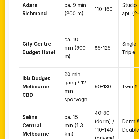
Adara
ca. 9 min
Studio
110-160
Richmond
(800 m)
apt. (2
ca. 10
City Centre
Single,
min (900
85-125
Budget Hotel
Triple
m)
20 min
Ibis Budget
gang / 12
Melbourne
90-130
Twin &
min
CBD
sporvogn
40-80
Selina
ca. 15
(dorm) /
Dorm &
Central
min (1,3
110-140
Doubl
Melbourne
km)
(private)