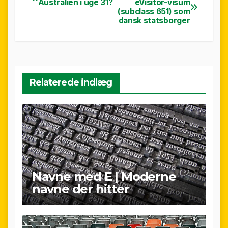
Australien i uge 31?
eVisitor-visum
(subclass 651) som
dansk statsborger
Relaterede indlæg
Navne med E | Moderne
navne der hitter