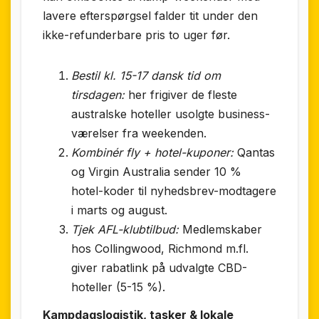
lavere efterspørgsel falder tit under den
ikke-refunderbare pris to uger før.
Bestil kl. 15-17 dansk tid om
tirsdagen:
her frigiver de fleste
australske hoteller usolgte business-
værelser fra weekenden.
Kombinér fly + hotel-kuponer:
Qantas
og Virgin Australia sender 10 %
hotel-koder til nyhedsbrev-modtagere
i marts og august.
Tjek AFL-klubtilbud:
Medlemskaber
hos Collingwood, Richmond m.fl.
giver rabat­link på udvalgte CBD-
hoteller (5-15 %).
Kampdags­logistik, tasker & lokale