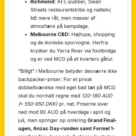
Richmond:
AFL-pubber, Swan
Streets restaurantstribe og natteliv;
lidt mere råt, men masser af
atmosfære på kampdage.
Melbourne CBD:
Højhuse, shopping
og de ikoniske sporvogne. Herfra
krydser du Yarra River via footbridge
og er ved MCG på et kvarters gåtur.
“Billigt” i Melbourne betyder desværre ikke
backpacker-priser: For et privat
dobbeltværelse med eget bad tæt på MCG
skal du normalt regne med
120-180 AUD
(≈ 550-950 DKK)
pr. nat. Priserne siver
ned mod 90 AUD på hverdage i april og
juli, men springer op omkring
Grand Final-
ugen, Anzac Day-runden samt Formel 1-