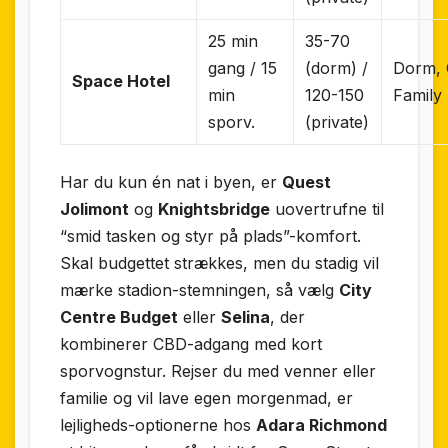
25 min
35-70
gang / 15
(dorm) /
Dorm, 
Space Hotel
min
120-150
Family 
sporv.
(private)
Har du kun én nat i byen, er
Quest
Jolimont
og
Knightsbridge
uovertrufne til
“smid tasken og styr på plads”-komfort.
Skal budgettet strækkes, men du stadig vil
mærke stadion-stemningen, så vælg
City
Centre Budget
eller
Selina
, der
kombinerer CBD-adgang med kort
sporvognstur. Rejser du med venner eller
familie og vil lave egen morgenmad, er
lejligheds-optionerne hos
Adara Richmond