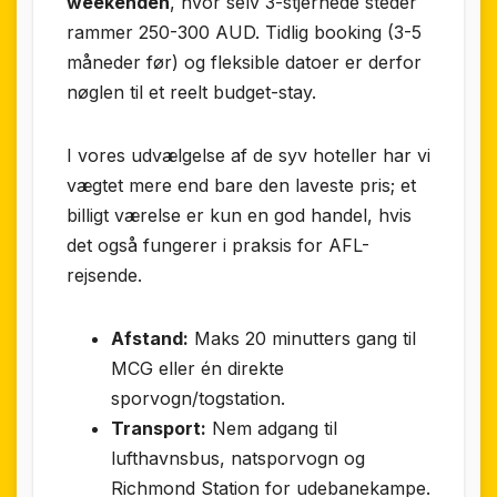
weekenden
, hvor selv 3-stjernede steder
rammer 250-300 AUD. Tidlig booking (3-5
måneder før) og fleksible datoer er derfor
nøglen til et reelt budget-stay.
I vores udvælgelse af de syv hoteller har vi
vægtet mere end bare den laveste pris; et
billigt værelse er kun en god handel, hvis
det også fungerer i praksis for AFL-
rejsende.
Afstand:
Maks 20 minutters gang til
MCG eller én direkte
sporvogn/togstation.
Transport:
Nem adgang til
lufthavnsbus, natsporvogn og
Richmond Station for udebanekampe.