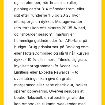
og i september, når finalerne ruller;
planlæg derfor 3-4 måneder frem, eller
sigt efter runderne 1-5 og 20-23 hvor
efterspørgslen dykker. Midtuge-nætter
(tirs-tors) kan ofte skæres 20-35 % ned,
og “shoulder season” i maj/juni er
hemmelige guldmåneder for AFL-fans på
budget. Brug prisalarmer på Booking.com
eller HotelsCombined og slå til når kurven
dykker 10 % eller mere. Tilmeld dig gratis
loyalitets­programmer (fx Accor Live
Limitless eller Expedia Rewards) – to
overnatninger kan give én gratis
morgenmad eller sene check-out, hvilket
sparer opbevaring. Overvej desuden at
booke fleksibelt: en afbestillings­rate der
kan ombookes til kamp-weekender med