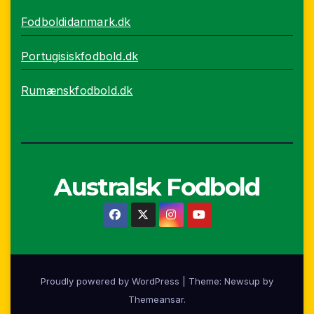
Fodboldidanmark.dk
Portugisiskfodbold.dk
Rumænskfodbold.dk
Australsk Fodbold
Proudly powered by WordPress
|
Theme: Newsup by
Themeansar
.