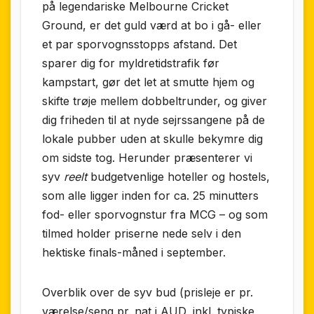
på legendariske Melbourne Cricket
Ground, er det guld værd at bo i gå- eller
et par sporvognsstopps afstand. Det
sparer dig for myldretidstrafik før
kampstart, gør det let at smutte hjem og
skifte trøje mellem dobbeltrunder, og giver
dig friheden til at nyde sejrssangene på de
lokale pubber uden at skulle bekymre dig
om sidste tog. Herunder præsenterer vi
syv
reelt
budgetvenlige hoteller og hostels,
som alle ligger inden for ca. 25 minutters
fod- eller sporvognstur fra MCG – og som
tilmed holder priserne nede selv i den
hektiske finals-måned i september.
Overblik over de syv bud (prisleje er pr.
værelse/seng pr. nat i AUD, inkl. typiske