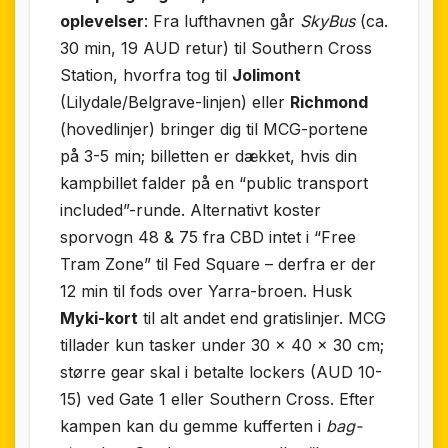
oplevelser
: Fra lufthavnen går
SkyBus
(ca.
30 min, 19 AUD retur) til Southern Cross
Station, hvorfra tog til
Jolimont
(Lilydale/Belgrave-linjen) eller
Richmond
(hovedlinjer) bringer dig til MCG-portene
på 3-5 min; billetten er dækket, hvis din
kampbillet falder på en “public transport
included”-runde. Alternativt koster
sporvogn 48 & 75 fra CBD intet i “Free
Tram Zone” til Fed Square – derfra er der
12 min til fods over Yarra-broen. Husk
Myki-kort
til alt andet end gratislinjer. MCG
tillader kun tasker under 30 × 40 × 30 cm;
større gear skal i betalte lockers (AUD 10-
15) ved Gate 1 eller Southern Cross. Efter
kampen kan du gemme kufferten i
bag-