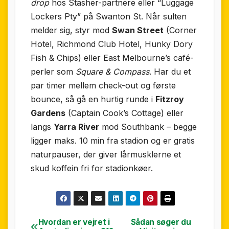
drop
hos Stasher-partnere eller “Luggage
Lockers Pty” på Swanton St. Når sulten
melder sig, styr mod
Swan Street
(Corner
Hotel, Richmond Club Hotel, Hunky Dory
Fish & Chips) eller East Melbourne’s café-
perler som
Square & Compass
. Har du et
par timer mellem check-out og første
bounce, så gå en hurtig runde i
Fitzroy
Gardens
(Captain Cook’s Cottage) eller
langs
Yarra River
mod Southbank – begge
ligger maks. 10 min fra stadion og er gratis
naturpauser, der giver lårmusklerne et
skud koffein fri for stadion­køer.
Hvordan er vejret i
Sådan søger du
Indlægsnavigation