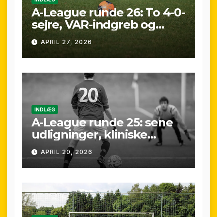
A-League runde 26: To 4-0-
sejre, VAR-indgreb og
sene scoringer – fuld
APRIL 27, 2026
gennemgang af
weekenden
INDLÆG
A-League runde 25: sene
udligninger, kliniske
kontraster og små
APRIL 20, 2026
marginaler