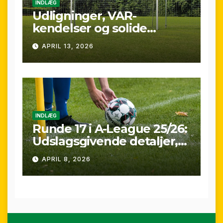
INDLÆG
Udligninger, VAR-
kendelser og solide
præstationer: Overblik
APRIL 13, 2026
over A-League runde 24
(25/26)
INDLÆG
Runde 17 i A-League 25/26:
Udslagsgivende detaljer,
sene scoringer og VAR-
APRIL 8, 2026
drama