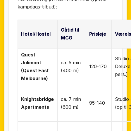
kampdags-tilbud):
Gåtid til
Hotel/Hostel
Prisleje
Værel
MCG
Quest
Studio
Jolimont
ca. 5 min
120-170
Deluxe
(Quest East
(400 m)
pers.)
Melbourne)
Knightsbridge
ca. 7 min
Studio
95-140
Apartments
(600 m)
(op til 