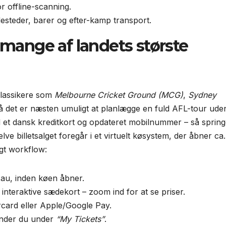
or offline-scanning.
esteder, barer og efter-kamp transport.
il mange af landets største
 klassikere som
Melbourne Cricket Ground (MCG)
,
Sydney
så det er næsten umuligt at planlægge en fuld AFL-tour ude
 et dansk kreditkort og opdateret mobilnummer – så spring
Selve billetsalget foregår i et virtuelt køsystem, der åbner ca.
igt workflow:
.au, inden køen åbner.
interaktive sædekort – zoom ind for at se priser.
card eller Apple/Google Pay.
 finder du under
“My Tickets”
.