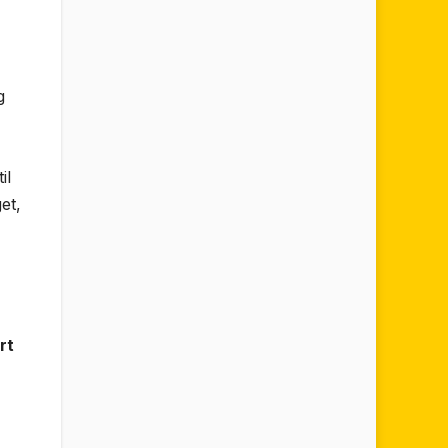
g
il
et,
rt