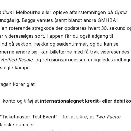
adium
i Melbourne eller opleve aftenstemningen på
Optus
undgåelig. Begge venues (samt blandt andre GMHBA i
, en roterende stregkode der opdateres hvert 30. sekund o
r videresælges sort. I appen får du også adgang til
 ind på sektion, række og sædenummer, og du kan se
anerne ændre sig, kan billetterne med få tryk videresendes t
Verified Resale
, og refusionsprocessen er ligeledes indbygg
solgte kampe.
agen kører glat:
-konto og tilføj et
internationalegnet kredit- eller debitko
Ticketmaster Test Event” – for at sikre, at
Two-Factor
 danske nummer.