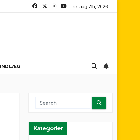
Mariners FC
Sydney FC
fre. aug 7th, 2026
Melbourne City FC
W
INDLÆG
Kategorier