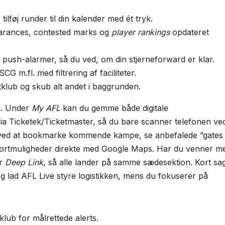
:
tilføj runder til din kalender med ét tryk.
arances, contested marks og
player rankings
opdateret
 push-alarmer, så du ved, om din stjerneforward er klar.
 m.fl. med filtrering af faciliteter.
tklub og skub alt andet i baggrunden.
en. Under
My AFL
kan du gemme både digitale
ia Ticketek/Ticketmaster, så du bare scanner telefonen ve
en ved at bookmarke kommende kampe, se anbefalede ”gates
portmuligheder direkte med Google Maps. Har du venner m
er
Deep Link
, så alle lander på samme sædesektion. Kort sag
 – og lad AFL Live styre logistikken, mens du fokuserer på
lub for målrettede alerts.