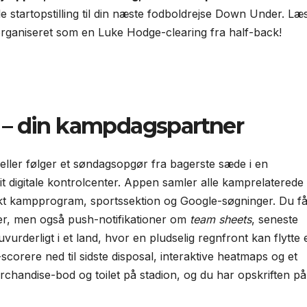
le startopstilling til din næste fodboldrejse Down Under. Læ
organiseret som en Luke Hodge-clearing fra half-back!
p – din kampdagspartner
ller følger et søndagsopgør fra bagerste sæde i en
it digitale kontrolcenter. Appen samler alle kamprelaterede
trykt kampprogram, sportssektion og Google-søgninger. Du f
er, men også push-notifikationer om
team sheets
, seneste
rderligt i et land, hvor en pludselig regnfront kan flytte 
corere ned til sidste disposal, interaktive heatmaps og et
chandise-bod og toilet på stadion, og du har opskriften på