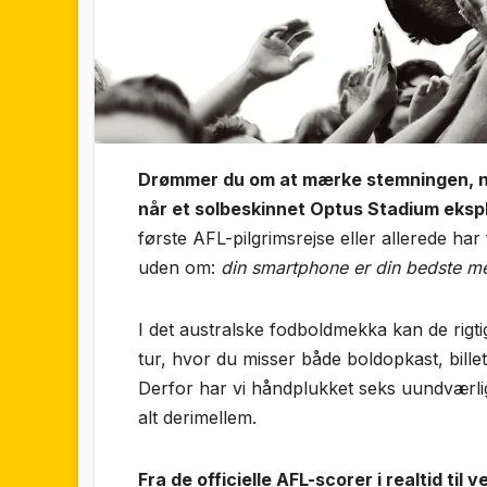
Drømmer du om at mærke stemningen, når
når et solbeskinnet Optus Stadium eksp
første AFL-pilgrimsrejse eller allerede har
uden om:
din smartphone er din bedste me
I det australske fodboldmekka kan de rig
tur, hvor du misser både boldopkast, bill
Derfor har vi håndplukket seks uundværlige
alt derimellem.
Fra de officielle AFL-scorer i realtid til