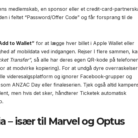
bens medlemskab, en sponsor eller et credit-card-partners
den i feltet “Password/Offer Code” og får forsprang til de
Add to Wallet”
for at lægge hver billet i Apple Wallet eller
ghed af mobildata ved indgangen. Rejser I flere sammen, k
cket Transfer”
, så alle har deres egen QR-kode på telefone
or at modvirke kopiering). For at undgå dyre overraskelser
ielle videresalgsplatform og ignorer Facebook-grupper og
 som ANZAC Day eller finaleserien. Tjek også altid kampen
nt, men hvis det sker, håndterer Ticketek automatisk
o.
a – især til Marvel og Optus