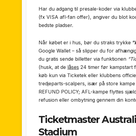
Har du adgang til presale-koder via klub
(fx VISA afl-fan offer), angiver du blot ko
bedste pladser.
Når købet er i hus, bør du straks trykke
“
Google Wallet – så slipper du for afhængi
du gratis sende billetter via funktionen
“Ti
(husk, at de
låses
24 timer før kampstart f
køb kun via Ticketek eller klubbens offic
tredjeparts-scalpers, især på store kampe
REFUND POLICY; AFL-kampe flyttes sjælde
refusion eller ombytning gennem din kont
Ticketmaster Australi
Stadium