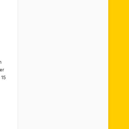
n
er
 15