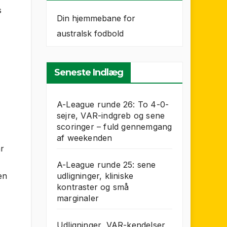
s
Din hjemmebane for
australsk fodbold
Seneste Indlæg
A-League runde 26: To 4-0-
sejre, VAR-indgreb og sene
scoringer – fuld gennemgang
af weekenden
år
A-League runde 25: sene
udligninger, kliniske
en
kontraster og små
marginaler
Udligninger, VAR-kendelser