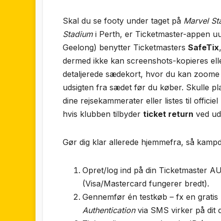
Skal du se footy under taget på
Marvel St
Stadium
i Perth, er Ticketmaster-appen u
Geelong) benytter Ticketmasters
SafeTix
dermed ikke kan screenshots-kopieres elle
detaljerede sædekort, hvor du kan zoome
udsigten fra sædet før du køber. Skulle pl
dine rejsekammerater eller listes til officiel
hvis klubben tilbyder
ticket return
ved ud
Gør dig klar allerede hjemmefra, så kampd
Opret/­log ind på din Ticketmaster AU
(Visa/Mastercard fungerer bredt).
Gennemfør én testkøb – fx en gratis ”
Authentication
via SMS virker på dit