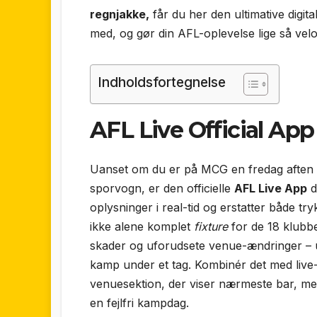
regnjakke,
får du her den ultimative digita
med, og gør din AFL-oplevelse lige så vel
Indholdsfortegnelse
AFL Live Official Ap
Uanset om du er på MCG en fredag aften e
sporvogn, er den officielle
AFL Live App
d
oplysninger i real-tid og erstatter både 
ikke alene komplet
fixture
for de 18 klubb
skader og uforudsete venue-ændringer – uvu
kamp under et tag. Kombinér det med live-s
venuesektion, der viser nærmeste bar, mer
en fejlfri kampdag.