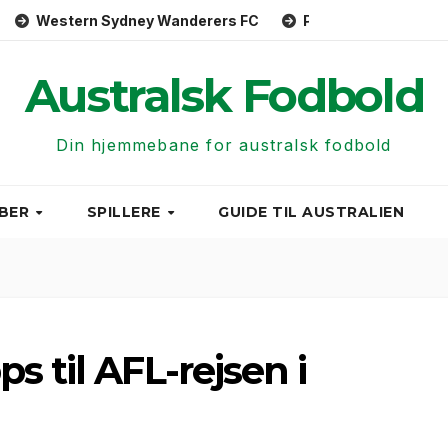
ydney Wanderers FC
Perth Glory FC
Central Coast 
Australsk Fodbold
Din hjemmebane for australsk fodbold
BER
SPILLERE
GUIDE TIL AUSTRALIEN
s til AFL-rejsen i