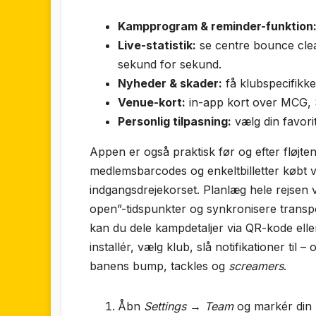
Kampprogram & reminder-funktion
Live-statistik:
se centre bounce cle
sekund for sekund.
Nyheder & skader:
få klubspecifikke
Venue-kort:
in-app kort over MCG, SCG
Personlig tilpasning:
vælg din favori
Appen er også praktisk før og efter fløjt
medlemsbarcodes og enkeltbilletter købt v
indgangs­drejekorset. Planlæg hele rejs
open”-tidspunkter og synkronisere trans
kan du dele kampdetaljer via QR-kode ell
installér, vælg klub, slå notifikationer til
banens bump, tackles og
screamers
.
Åbn
Settings → Team
og markér din k