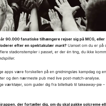
 90.000 fanatiske tilhængere rejser sig på MCG, eller
loderer efter en spektakulær
mark
?
Uanset om du er på 
 flere stadionstempler i passet, er der én ting, du ikke kom
dspiller.
tige apps være forskellen på en gnidningsløs kampdag og e
etter og den nærmeste pub med live post-match-analyse.
 værktøjer, som guider dig fra billetkøb til takeaway-pie –
 vejrappen, der fortæller dig, om du skal pakke solcreme el