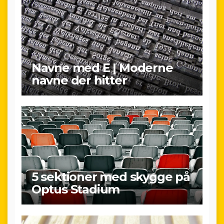
Navne med E | Moderne
navne der hitter
5 sektioner med skygge på
Optus Stadium