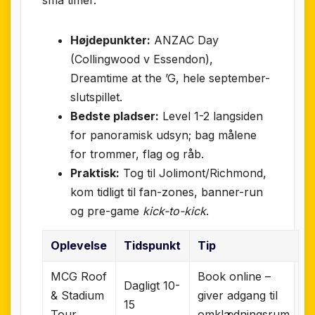
små timer.
Højdepunkter:
ANZAC Day
(Collingwood v Essendon),
Dreamtime at the ’G, hele september-
slutspillet.
Bedste pladser:
Level 1-2 langsiden
for panoramisk udsyn; bag målene
for trommer, flag og råb.
Praktisk:
Tog til Jolimont/Richmond,
kom tidligt til fan-zones, banner-run
og pre-game
kick-to-kick
.
Oplevelse
Tidspunkt
Tip
MCG Roof
Book online –
Dagligt 10-
& Stadium
giver adgang til
15
Tour
omklædningsrum