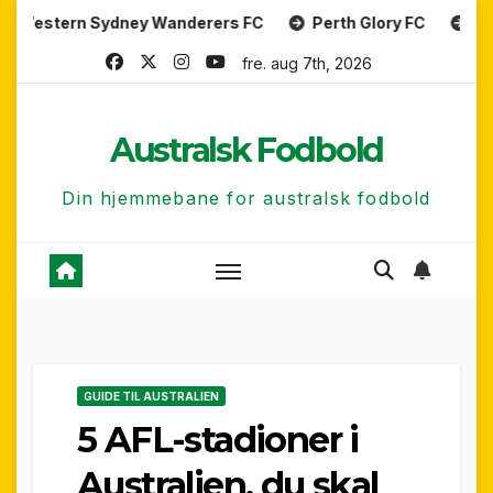
Skip
Sydney Wanderers FC
Perth Glory FC
Central Coast 
to
fre. aug 7th, 2026
content
Australsk Fodbold
Din hjemmebane for australsk fodbold
GUIDE TIL AUSTRALIEN
5 AFL-stadioner i
Australien, du skal