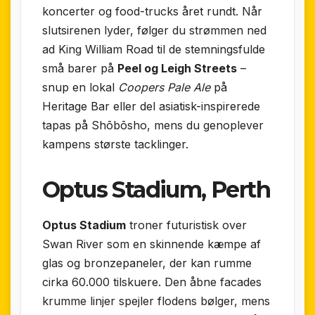
koncerter og food-trucks året rundt. Når
slut­sirenen lyder, følger du strømmen ned
ad King William Road til de stemningsfulde
små barer på
Peel og Leigh Streets
–
snup en lokal
Coopers Pale Ale
på
Heritage Bar eller del asiatisk-inspirerede
tapas på Shōbōsho, mens du genoplever
kampens største tacklinger.
Optus Stadium, Perth
Optus Stadium
troner futuristisk over
Swan River som en skinnende kæmpe af
glas og bronzepaneler, der kan rumme
cirka 60.000 tilskuere. Den åbne facades
krumme linjer spejler flodens bølger, mens