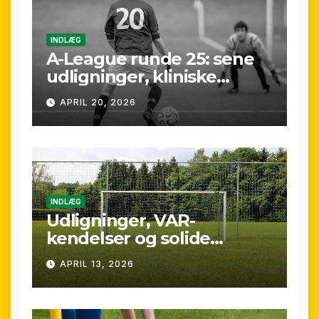
INDLÆG
A-League runde 25: sene
udligninger, kliniske
kontraster og små
APRIL 20, 2026
marginaler
INDLÆG
Udligninger, VAR-
kendelser og solide
præstationer: Overblik
APRIL 13, 2026
over A-League runde 24
(25/26)