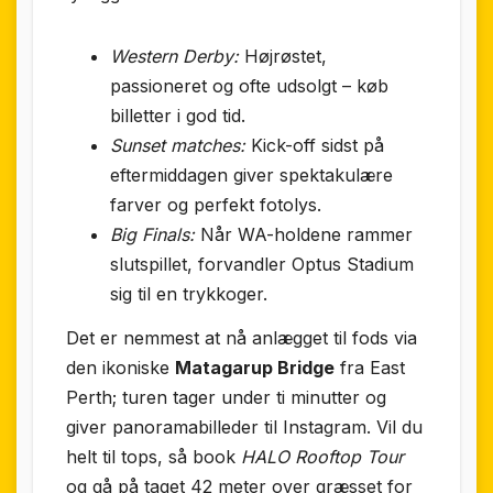
Western Derby:
Højrøstet,
passioneret og ofte udsolgt – køb
billetter i god tid.
Sunset matches:
Kick-off sidst på
eftermiddagen giver spektakulære
farver og perfekt fotolys.
Big Finals:
Når WA-holdene rammer
slutspillet, forvandler Optus Stadium
sig til en trykkoger.
Det er nemmest at nå anlægget til fods via
den ikoniske
Matagarup Bridge
fra East
Perth; turen tager under ti minutter og
giver panoramabilleder til Instagram. Vil du
helt til tops, så book
HALO Rooftop Tour
og gå på taget 42 meter over græsset for