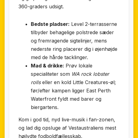
360-graders udsigt.
Bedste pladser:
Level 2-terrasserne
tilbyder behagelige polstrede sæder
og fremragende sigtelinjer, mens
nederste ring placerer dig i øjenhøjde
med de hårde tacklinger.
Mad & drikke:
Prøv lokale
specialiteter som
WA rock lobster
rolls
eller en kold Little Creatures-øl;
før/efter kampen ligger East Perth
Waterfront fyldt med barer og
biergartens.
Kom i god tid, nyd live-musik i fan-zonen,
og lad dig opsluge af Vest­australiens mest
højlydte fodbold­fællesskab.