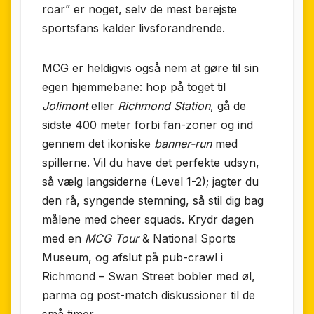
roar” er noget, selv de mest berejste
sportsfans kalder livsforandrende.
MCG er heldigvis også nem at gøre til sin
egen hjemmebane: hop på toget til
Jolimont
eller
Richmond Station
, gå de
sidste 400 meter forbi fan-zoner og ind
gennem det ikoniske
banner-run
med
spillerne. Vil du have det perfekte udsyn,
så vælg langsiderne (Level 1-2); jagter du
den rå, syngende stemning, så stil dig bag
målene med cheer squads. Krydr dagen
med en
MCG Tour
& National Sports
Museum, og afslut på pub-crawl i
Richmond – Swan Street bobler med øl,
parma og post-match diskussioner til de