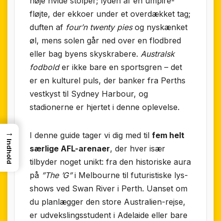
høje hvide stolper; lyden af en umpire-
fløjte, der ekkoer under et overdækket tag;
duften af
four’n twenty pies
og nyskænket
øl, mens solen går ned over en flodbred
eller bag byens skyskrabere.
Australsk
fodbold
er ikke bare en sportsgren – det
er en kulturel puls, der banker fra Perths
vestkyst til Sydney Harbour, og
stadionerne er hjertet i denne oplevelse.
→
I denne guide tager vi dig med til
fem helt
Indhold
særlige AFL-arenaer
, der hver især
tilbyder noget unikt: fra den historiske aura
på
”The ’G”
i Melbourne til futuristiske lys-
shows ved Swan River i Perth. Uanset om
du planlægger den store Australien-rejse,
er udvekslingsstudent i Adelaide eller bare