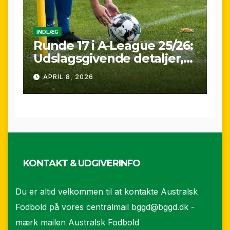
INDLÆG
Runde 17 i A-League 25/26:
Udslagsgivende detaljer,
sene scoringer og VAR-
APRIL 8, 2026
drama
KONTAKT & UDGIVERINFO
Du er altid velkommen til at kontakte Australsk
Fodbold på vores centralmail
bggd@bggd.dk
-
mærk mailen Australsk Fodbold