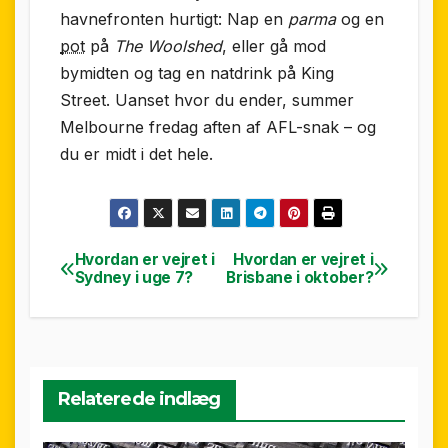
havnefronten hurtigt: Nap en
parma
og en
pot
på
The Woolshed
, eller gå mod
bymidten og tag en natdrink på King
Street. Uanset hvor du ender, summer
Melbourne fredag aften af AFL-snak – og
du er midt i det hele.
Hvordan er vejret i
Hvordan er vejret i
Indlægsnavigation
Sydney i uge 7?
Brisbane i oktober?
Relaterede indlæg