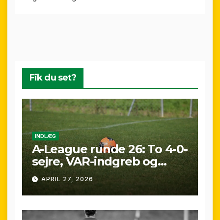
Fik du set?
INDLÆG
A-League runde 26: To 4-0-
sejre, VAR-indgreb og
sene scoringer – fuld
APRIL 27, 2026
gennemgang af
weekenden