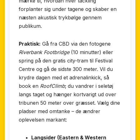
mærke til, hvordan hver tackling
forplanter sig under tagene og skaber en
næsten akustisk trykbølge gennem
publikum.
Praktisk:
Gå fra CBD via den fotogene
Riverbank Footbridge
(10 minutter) eller
spring på den gratis city-tram til Festival
Centre og gå de sidste 300 meter. Vil du
krydre dagen med et adrenalinkick, så
book en
RoofClimb
; du vandrer i seletøj
langs taget og hænger kortvarigt ud over
tribunen 50 meter over græsset. Vælg dine
pladser med omtanke – de ændrer
oplevelsen markant:
Langsider (Eastern & Western