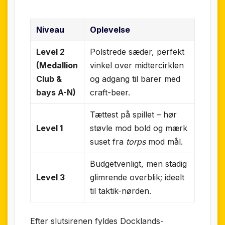
Niveau
Oplevelse
Level 2
Polstrede sæder, perfekt
(Medallion
vinkel over midtercirklen
Club &
og adgang til barer med
bays A-N)
craft-beer.
Tættest på spillet – hør
Level 1
støvle mod bold og mærk
suset fra
torps
mod mål.
Budgetvenligt, men stadig
Level 3
glimrende overblik; ideelt
til taktik-nørden.
Efter slutsirenen fyldes Docklands-