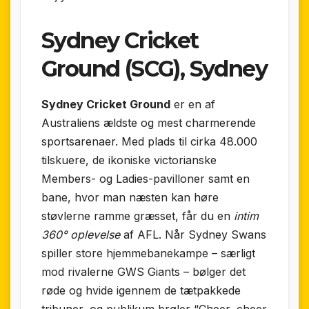
Sydney Cricket
Ground (SCG), Sydney
Sydney Cricket Ground
er en af
Australiens ældste og mest charmerende
sportsarenaer. Med plads til cirka 48.000
tilskuere, de ikoniske victorianske
Members- og Ladies-pavilloner samt en
bane, hvor man næsten kan høre
støvlerne ramme græsset, får du en
intim
360° oplevelse
af AFL. Når Sydney Swans
spiller store hjemmebanekampe – særligt
mod rivalerne GWS Giants – bølger det
røde og hvide igennem de tætpakkede
tribuner, og publikum brøler “Cheer, cheer